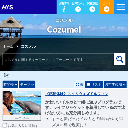
現地情報
お気に入り
閲覧履歴
カート
0
0
0
コスメル
Cozumel
ホーム
コスメル
1
件
おすすめ順
時間帯
テーマ
表
リスト
《感動体験》スイムウィズドルフィン
かわいいイルカと一緒に遊ぶプログラムで
す。ライフジャケットを着用しているので泳
げない方にも充分楽しめます。
CZM-DLJS
ずっと夢だったイルカとの触れ合いがコ
ズメル島で現実に！
お気に入りに追加