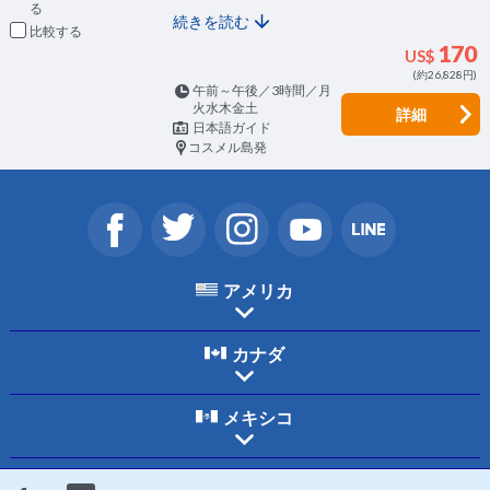
続きを読む
比較
170
US$
(約26,828円)
午前～午後／3時間／月
火水木金土
詳細
日本語ガイド
コスメル島発
アメリカ
カナダ
メキシコ