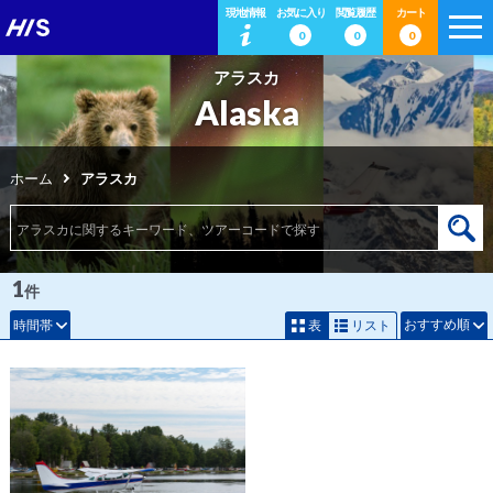
現地情報
お気に入り
閲覧履歴
カート
0
0
0
アラスカ
Alaska
ホーム
アラスカ
1
件
おすすめ順
時間帯
表
リスト