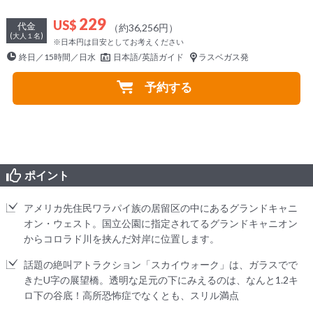
229
US$
代金
（約36,256円）
(大人１名)
※日本円は目安としてお考えください
終日／15時間／日水
日本語/英語ガイド
ラスベガス発
予約する
ポイント
アメリカ先住民ワラパイ族の居留区の中にあるグランドキャニ
オン・ウェスト。国立公園に指定されてるグランドキャニオン
からコロラド川を挟んだ対岸に位置します。
話題の絶叫アトラクション「スカイウォーク」は、ガラスでで
きたU字の展望橋。透明な足元の下にみえるのは、なんと1.2キ
ロ下の谷底！高所恐怖症でなくとも、スリル満点