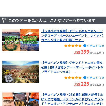
このツアーを見た人は、こんなツアーも見ています
【ラスベガス発着】グランドキャニオン・ア
ンテロープ・ホースシューベント、レイクパ
ウエルを巡る贅沢日帰りツアー
クチコミ (23)
399
US$
(約63,170円)
【ラスベガス発着】グランドキャニオン国立
公園 日帰り現地ツアー（マーサーポイント＆
ブライトエンジェル）
クチコミ (31)
225
US$
(約35,622円)
【ラスベガス発着・2泊3日】感動と絶景を心
ゆくまで堪能。ベテランガイドと行く グラン
ドキャニオン・アンテロープキャニオン含む