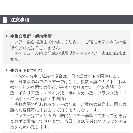
注意事項
◆集合場所・解散場所
・ツアー集合場所までお越しください。ご宿泊ホテルからの送
迎やお迎えはございません。
・スケジュール内に記載の場所以外からのツアー参加は出来ま
せん。
◆ガイドについて
・HISからお申し込みの場合は、日本語ガイドが同伴します
が、日本語のみでのツアーではなく、複数言語のガイド、お客
様と一緒の車両での催行が基本となります。（他の言語：英
語・イタリア語・スペイン語・ポルトガル語・フランス語・ド
イツ語・ヘブライ語・中国語）
・複数言語で行われるツアーのため、ご案内の都合上、同じ言
語のお客様毎にまとまって頂くようになります。
・当ツアーはアメリカの一般的なツアー基準にてチップ分を含
まれずに販売しております。当日、＄10前後にてチップのお支
払をお願い致します。