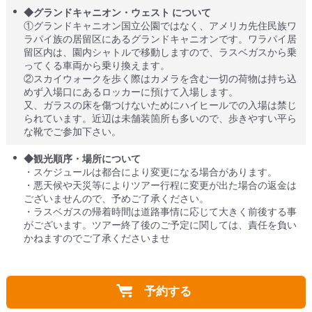
◆グランドキャニオン・ウェスト について
①グランドキャニオン国立公園ではなく、アメリカ先住民族ワ
ラパイ族の居留区にあるグランドキャニオンです。ワラパイ居
留区内は、園内シャトルで移動しますので、ラスベガスから乗
ってくる車両から乗り換えます。
②スカイウォークを歩く際はカメラを含む一切の荷物は持ち込
めず入場口にあるロッカーに預けて入場します。
又、ガラスの床を傷つけないためにハイヒールでの入場は禁じ
られています。近辺は未舗装箇所も多いので、歩きやすい平ら
な靴でご参加下さい。
◆観光順序・場所について
・スケジュールは都合により変更になる場合があります。
・悪天候や天災等によりツアー行程に変更が出た場合の返金は
ございませんので、予めご了承ください。
・ラスベガスの帰着時間は道路事情に応じて大きく前後する事
がございます。ツアー終了後のご予定に関しては、責任を負い
かねますのでご了承くださいませ
予約する