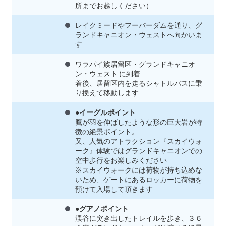
所までお越しください）
レイクミードやフーバーダムを通り、グ
ランドキャニオン・ウェストへ向かいま
す
ワラパイ族居留区・グランドキャニオ
ン・ウェスト に到着
着後、居留区内を走るシャトルバスに乗
り換えて移動します
●イーグルポイント
鷹が羽を伸ばしたような形の巨大岩が特
徴の絶景ポイント。
又、人気のアトラクション『スカイウォ
ーク』体験ではグランドキャニオンでの
空中歩行をお楽しみください
※スカイウォークには荷物が持ち込めな
いため、ゲートにあるロッカーに荷物を
預けて入場して頂きます
●グアノポイント
渓谷に突き出したトレイルを歩き、３６