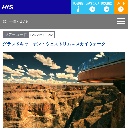
現地情報
お気に入り
閲覧履歴
カート
0
0
0
一覧へ戻る
ツアーコード
LAS-AM1LGW
グランドキャニオン・ウェストリム～スカイウォーク