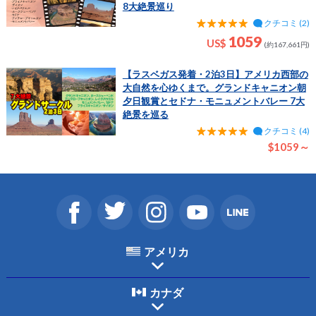
8大絶景巡り
クチコミ (2)
1059
US$
(約167,661円)
【ラスベガス発着・2泊3日】アメリカ西部の
大自然を心ゆくまで。グランドキャニオン朝
夕日観賞とセドナ・モニュメントバレー 7大
絶景を巡る
クチコミ (4)
$1059～
アメリカ
カナダ