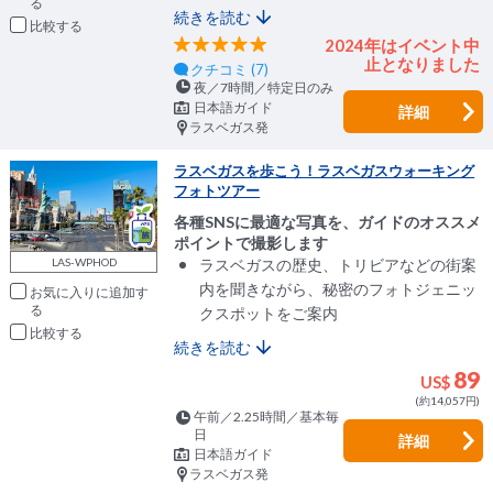
続きを読む
比較
2024年はイベント中
止となりました
クチコミ (7)
夜／7時間／特定日のみ
日本語ガイド
詳細
ラスベガス発
ラスベガスを歩こう！ラスベガスウォーキング
フォトツアー
各種SNSに最適な写真を、ガイドのオススメ
ポイントで撮影します
ラスベガスの歴史、トリビアなどの街案
LAS-WPHOD
内を聞きながら、秘密のフォトジェニッ
お気に入りに追加
クスポットをご案内
比較
続きを読む
89
US$
(約14,057円)
午前／2.25時間／基本毎
日
詳細
日本語ガイド
ラスベガス発