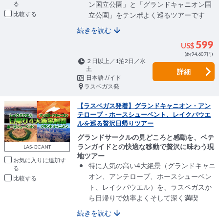
ン国立公園」と「グランドキャニオン国
比較
立公園」をテンポよく巡るツアーです
続きを読む
599
US$
(約94,607円)
２日以上／1泊2日／水
土
詳細
日本語ガイド
ラスベガス発
【ラスベガス発着】グランドキャニオン・アン
テロープ・ホースシューベント、レイクパウエ
ルを巡る贅沢日帰りツアー
グランドサークルの見どころと感動を、ベテ
ランガイドとの快適な移動で贅沢に味わう現
LAS-GCANT
地ツアー
お気に入りに追加
特に人気の高い4大絶景（グランドキャニ
オン、アンテロープ、ホースシューベン
比較
ト、レイクパウエル）を、ラスベガスか
ら日帰りで効率よくそして深く満喫
続きを読む