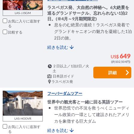
ラスベガス発、大自然の神秘へ。6大絶景を
巡るグランドサークル、忘れられない1泊2
LAS-JJSGM
日。(※4月～9月期間限定)
お気に入りに追加
息をのむ絶景の連続！ラスベガス発着で
グランドキャニオンの魅力を凝縮した1泊
比較
2日の旅。
続きを読む
649
US$
(約102,504円)
２日以上／1泊2日／火
土
詳細
日本語ガイド
ラスベガス発
フーバーダムツアー
世界中の観光客と一緒に回る英語ツアー
世界恐慌での不況を救うべくニューディ
ール政策の一環として建設されたアメリ
LAS-HOOVR
カを象徴する巨大ダム
お気に入りに追加
続きを読む