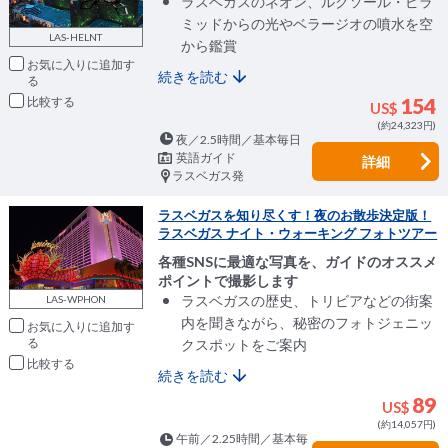
ラスベガスのネオン、ルクソール・ピラ
ミッドからの光やベラージオの噴水を空
LAS-HELNT
から鑑賞
お気に入りに追加
続きを読む
比較
154
US$
(約24,323円)
夜／2.5時間／基本毎日
英語ガイド
詳細
ラスベガス発
ラスベガスを知り尽くす！夜のお散歩決定版！
ラスベガス ナイト・ウォーキング フォトツアー
各種SNSに最適な写真を、ガイドのオススメ
ポイントで撮影します
ラスベガスの歴史、トリビアなどの街案
LAS-WPHON
内を聞きながら、秘密のフォトジェニッ
お気に入りに追加
クスポットをご案内
比較
続きを読む
89
US$
(約14,057円)
午前／2.25時間／基本毎