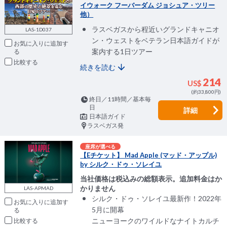
イウォーク フーバーダム ジョシュア・ツリー
他）
ラスベガスから程近いグランドキャニオ
LAS-1D037
ン・ウェストをベテラン日本語ガイドが
お気に入りに追加
案内する1日ツアー
比較
続きを読む
214
US$
(約33,800円)
終日／11時間／基本毎
日
詳細
日本語ガイド
ラスベガス発
座席が選べる
【Eチケット】 Mad Apple (マッド・アップル)
by シルク・ドゥ・ソレイユ
当社価格は税込みの総額表示。追加料金はか
かりません
LAS-APMAD
シルク・ドゥ・ソレイユ最新作！2022年
お気に入りに追加
5月に開幕
ニューヨークのワイルドなナイトカルチ
比較