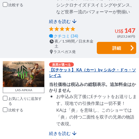
シンクロナイズドスイミングやダンス、
比較
など世界一流のパフォーマーが勢揃い
続きを読む
147
US$
クチコミ (34)
(約23,260円)
夜／1.5時間／日水木金
土
詳細
ラスベガス発
座席が選べる
【Eチケット】 KA（カー）by シルク・ドゥ・ソ
レイユ
当社価格は税込みの総額表示。追加料金はか
かりません
LAS-APKAA
お申込み完了後にEチケットをお送りしま
お気に入りに追加
す。現地での引換作業は一切不要！
KAは「炎」を意味し、このショーでは
比較
「炎」の持つ二面性を双子の兄弟の物語
で表現。
続きを読む