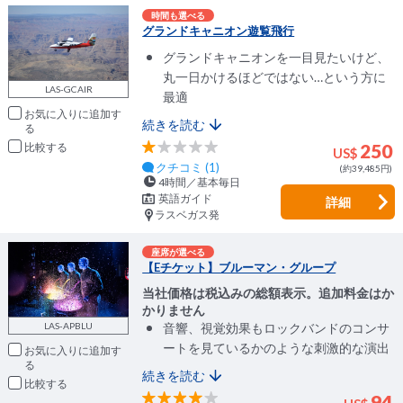
時間も選べる
グランドキャニオン遊覧飛行
グランドキャニオンを一目見たいけど、
丸一日かけるほどではない…という方に
LAS-GCAIR
最適
お気に入りに追加
続きを読む
比較
250
US$
クチコミ (1)
(約39,485円)
4時間／基本毎日
英語ガイド
詳細
ラスベガス発
座席が選べる
【Eチケット】ブルーマン・グループ
当社価格は税込みの総額表示。追加料金はか
かりません
LAS-APBLU
音響、視覚効果もロックバンドのコンサ
ートを見ているかのような刺激的な演出
お気に入りに追加
続きを読む
比較
94