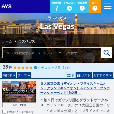
現地情報
お気に入り
閲覧履歴
カート
0
0
0
ラスベガス
Las Vegas
ホーム
ラスベガス
39
件
クチコミを見る (186)
おすすめ順
時間帯
テーマ
表
リスト
３大国立公園（ザイオン・ブライスキャニオ
ン・グランドキャニオン）＆アンテロープ＆ホ
ースシューベンド1泊2日｜
１泊２日でガッツリ廻るグランドサークル
グランドサークルの３大国立公園の「ザ
LAS-JJNP3
イオン国立公園」と「ブライスキャニオ
お気に入りに追加