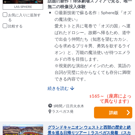
話題の新作！球体劇場スフィアで見る、唯一
無二の映像没入体験
LAS-SPHERE
◎最新技術で蘇る名作：Sphere版『オズ
お気に入りに追加
の魔法使い』
愛犬トトと共に竜巻で「オズの国」へ運
比較
ばれたドロシー。故郷へ帰るため、道中
で出会う仲間たち（知恵を望むカカシ、
心を求めるブリキ男、勇気を欲するライ
オン）と、万能の魔法使いが待つエメラ
ルドの市を目指します。
※視覚的な演出がメインのため、英語の
台詞が完璧に分からなくても存分に満喫
できる内容です。
続きを読む
165～（座席によっ
$
て異なります）
1時間／日月火水木
ラスベガス発
詳細
グランドキャニオン ウェストと西部の歴史と絶
景を巡る日帰りツアー｜ラスベガス発着 （スカ