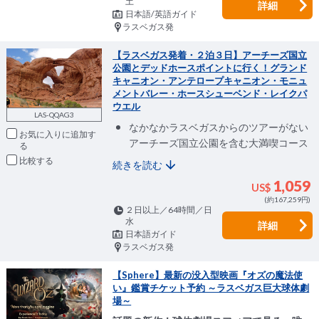
土
詳細
日本語/英語ガイド
ラスベガス発
【ラスベガス発着・２泊３日】アーチーズ国立
公園とデッドホースポイントに行く！グランド
キャニオン・アンテロープキャニオン・モニュ
メントバレー・ホースシューベンド・レイクパ
ウエル
LAS-QQAG3
なかなかラスベガスからのツアーがない
お気に入りに追加
アーチーズ国立公園を含む大満喫コース
比較
続きを読む
1,059
US$
(約167,259円)
２日以上／64時間／日
水
詳細
日本語ガイド
ラスベガス発
【Sphere】最新の没入型映画『オズの魔法使
い』鑑賞チケット予約 ～ラスベガス巨大球体劇
場～