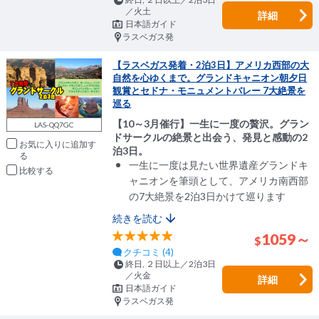
／火土
詳細
日本語ガイド
ラスベガス発
【ラスベガス発着・2泊3日】アメリカ西部の大
自然を心ゆくまで。グランドキャニオン朝夕日
観賞とセドナ・モニュメントバレー 7大絶景を
巡る
【10～3月催行】一生に一度の贅沢。グラン
LAS-QQ7GC
ドサークルの絶景と出会う、発見と感動の2
お気に入りに追加
泊3日。
一生に一度は見たい世界遺産グランドキ
比較
ャニオンを筆頭として、アメリカ南西部
の7大絶景を2泊3日かけて巡ります
続きを読む
1059～
$
クチコミ (4)
終日, ２日以上／2泊3日
／火金
詳細
日本語ガイド
ラスベガス発