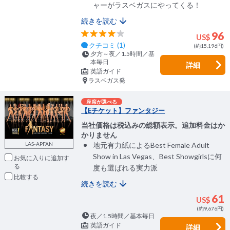
ャーがラスベガスにやってくる！
続きを読む
96
US$
クチコミ (1)
(約15,196円)
夕方～夜／1.5時間／基
本毎日
詳細
英語ガイド
ラスベガス発
座席が選べる
【Eチケット】ファンタジー
当社価格は税込みの総額表示。追加料金はか
かりません
LAS-APFAN
地元有力紙によるBest Female Adult
Show in Las Vegas、Best Showgirlsに何
お気に入りに追加
度も選ばれる実力派
比較
続きを読む
61
US$
(約9,676円)
夜／1.5時間／基本毎日
英語ガイド
詳細