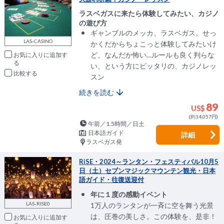
ラスベガスに来たら体験してみたい、カジノ
の遊び方
ギャンブルのメッカ、ラスベガス。せっ
LAS-CASINO
かくだからちょこっと体験してみたいけ
ど、なんだか怖い…ルールも良く判らな
お気に入りに追加
い、という方にピッタリの、カジノレッ
比較
スン
続きを読む
89
US$
(約14,057円)
午前／1.5時間／日土
日本語ガイド
詳細
ラスベガス発
RiSE・2024～ランタン・フェスティバル10月5
日（土）セブンマジックマウンテン観光・日本
語ガイド・往復送迎付
年に１度の感動イベント
LAS-RISE0
1万人のランタンが一斉に空を舞う光景
は、圧巻の美しさ。この体験を、是非！
お気に入りに追加