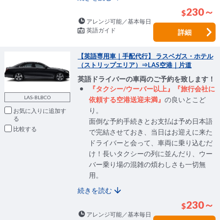
230～
$
アレンジ可能／基本毎日
英語ガイド
詳細
【英語専用車｜手配代行】 ラスベガス・ホテル
（ストリップエリア）⇒LAS空港｜片道
英語ドライバーの車両のご予約を致します！
『タクシー/ウーバー以上』『旅行会社に
LAS-BLBCO
依頼する空港送迎未満』
の良いとこど
り。
お気に入りに追加
面倒な予約手続きとお支払は予め日本語
比較
で完結させておき、当日はお迎えに来た
ドライバーと会って、車両に乗り込むだ
け！長いタクシーの列に並んだり、ウー
バー乗り場の混雑の煩わしさも一切無
用。
続きを読む
230～
$
アレンジ可能／基本毎日