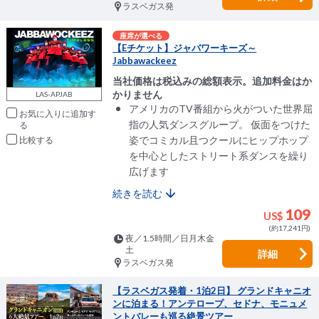
ラスベガス発
座席が選べる
【Eチケット】ジャバワーキーズ～
Jabbawackeez
当社価格は税込みの総額表示。追加料金はか
かりません
LAS-APJAB
アメリカのTV番組から火がついた世界屈
お気に入りに追加
指の人気ダンスグループ。 仮面をつけた
姿でコミカル且つクールにヒップホップ
比較
を中心としたストリート系ダンスを繰り
広げます
続きを読む
109
US$
(約17,241円)
夜／1.5時間／日月木金
土
詳細
ラスベガス発
【ラスベガス発着・1泊2日】 グランドキャニオ
ンに泊まる！アンテロープ、セドナ、モニュメ
ントバレーも巡る絶景ツアー