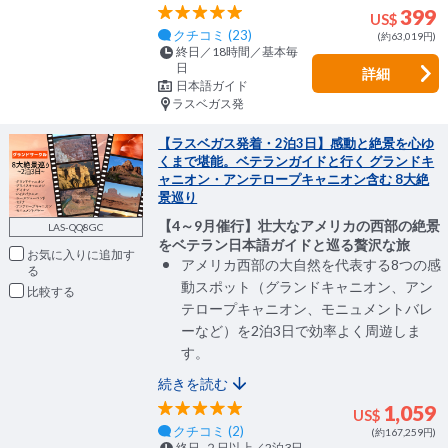
399
US$
クチコミ (23)
(約63,019円)
終日／18時間／基本毎
日
詳細
日本語ガイド
ラスベガス発
【ラスベガス発着・2泊3日】感動と絶景を心ゆ
くまで堪能。ベテランガイドと行く グランドキ
ャニオン・アンテロープキャニオン含む 8大絶
景巡り
【4～9月催行】壮大なアメリカの西部の絶景
LAS-QQ8GC
をベテラン日本語ガイドと巡る贅沢な旅
お気に入りに追加
アメリカ西部の大自然を代表する8つの感
動スポット（グランドキャニオン、アン
比較
テロープキャニオン、モニュメントバレ
ーなど）を2泊3日で効率よく周遊しま
す。
続きを読む
1,059
US$
クチコミ (2)
(約167,259円)
終日, ２日以上／2泊3日