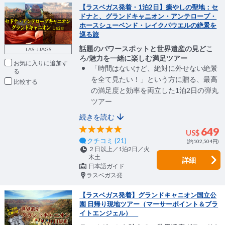
【ラスベガス発着・1泊2日】癒やしの聖地：セ
ドナと、グランドキャニオン・アンテロープ・
ホースシューベンド・レイクパウエルの絶景を
巡る旅
話題のパワースポットと世界遺産の見どこ
LAS-JJAGS
ろ/魅力を一緒に楽しむ満足ツアー
お気に入りに追加
「時間はないけど、絶対に外せない絶景
を全て見たい！」という方に贈る、最高
比較
の満足度と効率を両立した1泊2日の弾丸
ツアー
続きを読む
649
US$
クチコミ (21)
(約102,504円)
２日以上／1泊2日／火
木土
詳細
日本語ガイド
ラスベガス発
【ラスベガス発着】グランドキャニオン国立公
園 日帰り現地ツアー（マーサーポイント＆ブラ
イトエンジェル）