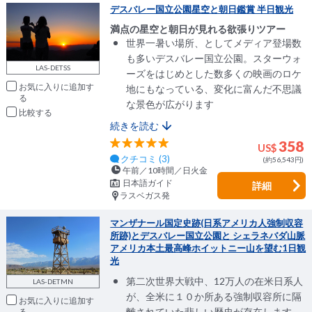
デスバレー国立公園星空と朝日鑑賞 半日観光
満点の星空と朝日が見れる欲張りツアー
世界一暑い場所、としてメディア登場数
も多いデスバレー国立公園。スターウォ
LAS-DETSS
ーズをはじめとした数多くの映画のロケ
お気に入りに追加
地にもなっている、変化に富んだ不思議
な景色が広がります
比較
続きを読む
358
US$
クチコミ (3)
(約56,543円)
午前／10時間／日火金
日本語ガイド
詳細
ラスベガス発
マンザナール国定史跡(日系アメリカ人強制収容
所跡)とデスバレー国立公園と シェラネバダ山脈
アメリカ本土最高峰ホイットニー山を望む1日観
光
第二次世界大戦中、12万人の在米日系人
LAS-DETMN
が、全米に１０か所ある強制収容所に隔
お気に入りに追加
離されていた悲しい歴史が存在します。