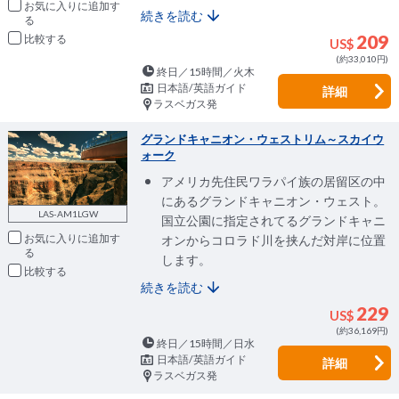
お気に入りに追加
続きを読む
209
比較
US$
(約33,010円)
終日／15時間／火木
日本語/英語ガイド
詳細
ラスベガス発
グランドキャニオン・ウェストリム～スカイウ
ォーク
アメリカ先住民ワラパイ族の居留区の中
にあるグランドキャニオン・ウェスト。
LAS-AM1LGW
国立公園に指定されてるグランドキャニ
お気に入りに追加
オンからコロラド川を挟んだ対岸に位置
します。
比較
続きを読む
229
US$
(約36,169円)
終日／15時間／日水
日本語/英語ガイド
詳細
ラスベガス発