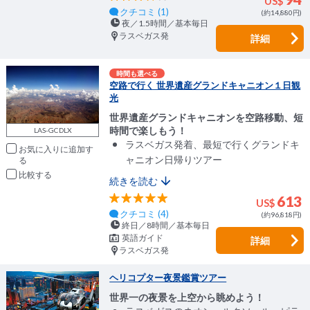
US$
クチコミ (1)
(約14,880円)
夜／1.5時間／基本毎日
ラスベガス発
詳細
時間も選べる
空路で行く 世界遺産グランドキャニオン１日観
光
世界遺産グランドキャニオンを空路移動、短
時間で楽しもう！
LAS-GCDLX
ラスベガス発着、最短で行くグランドキ
お気に入りに追加
ャニオン日帰りツアー
比較
続きを読む
613
US$
クチコミ (4)
(約96,818円)
終日／8時間／基本毎日
英語ガイド
詳細
ラスベガス発
ヘリコプター夜景鑑賞ツアー
世界一の夜景を上空から眺めよう！