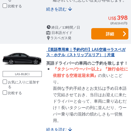
比較
続きを読む
398
US$
(約62,861円)
終日／13時間／日
日本語ガイド
詳細
ラスベガス発
【英語専用車｜予約代行】LAS空港⇒ラスベガ
ス・ホテル（ストリップエリア）｜片道
英語ドライバーの車両のご予約を致します！
『タクシー/ウーバー以上』『旅行会社に
LAS-BLBCI
依頼する空港送迎未満』
の良いとこど
り。
お気に入りに追加
面倒な予約手続きとお支払は予め日本語
比較
で完結させておき、当日はお迎えに来た
ドライバーと会って、車両に乗り込むだ
け！長いタクシーの列に並んだり、ウー
バー乗り場の混雑の煩わしさも一切無
用。
続きを読む