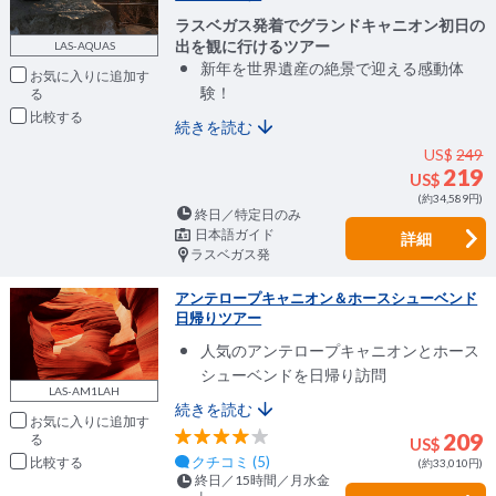
ラスベガス発着でグランドキャニオン初日の
出を観に行けるツアー
LAS-AQUAS
新年を世界遺産の絶景で迎える感動体
お気に入りに追加
験！
比較
続きを読む
US$
249
219
US$
(約34,589円)
終日／特定日のみ
日本語ガイド
詳細
ラスベガス発
アンテロープキャニオン＆ホースシューベンド
日帰りツアー
人気のアンテロープキャニオンとホース
シューベンドを日帰り訪問
LAS-AM1LAH
続きを読む
お気に入りに追加
209
US$
クチコミ (5)
比較
(約33,010円)
終日／15時間／月水金