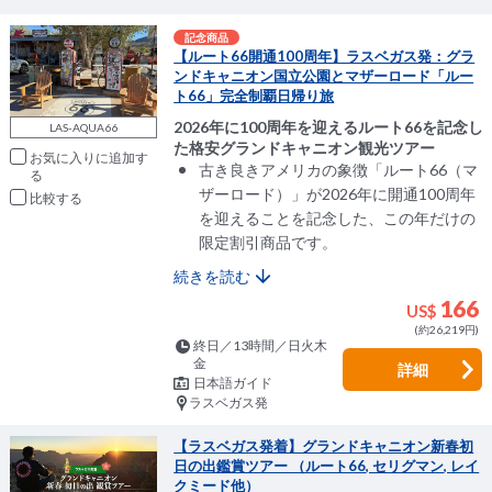
記念商品
【ルート66開通100周年】ラスベガス発：グラ
ンドキャニオン国立公園とマザーロード「ルー
ト66」完全制覇日帰り旅
2026年に100周年を迎えるルート66を記念し
LAS-AQUA66
た格安グランドキャニオン観光ツアー
お気に入りに追加
古き良きアメリカの象徴「ルート66（マ
ザーロード）」が2026年に開通100周年
比較
を迎えることを記念した、この年だけの
限定割引商品です。
続きを読む
166
US$
(約26,219円)
終日／13時間／日火木
金
詳細
日本語ガイド
ラスベガス発
【ラスベガス発着】グランドキャニオン新春初
日の出鑑賞ツアー （ルート66, セリグマン, レイ
クミード他）