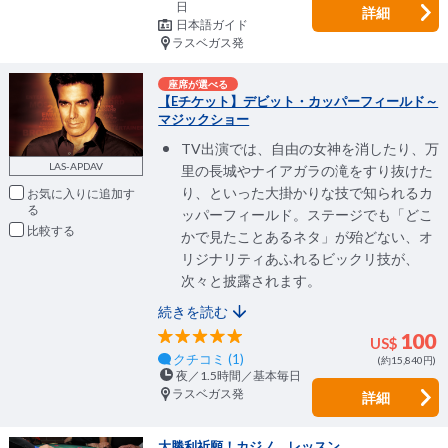
日
詳細
日本語ガイド
ラスベガス発
座席が選べる
【Eチケット】デビット・カッパーフィールド～
マジックショー
TV出演では、自由の女神を消したり、万
LAS-APDAV
里の長城やナイアガラの滝をすり抜けた
り、といった大掛かりな技で知られるカ
お気に入りに追加
ッパーフィールド。ステージでも「どこ
比較
かで見たことあるネタ」が殆どない、オ
リジナリティあふれるビックリ技が、
次々と披露されます。
続きを読む
100
US$
クチコミ (1)
(約15,840円)
夜／1.5時間／基本毎日
ラスベガス発
詳細
大勝利祈願！カジノ レッスン