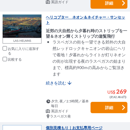
英語ガイド
詳細
ヘリコプター ネオン＆ネイチャー・サンセッ
ト
近郊の大自然から夕暮れ時のストリップを一
望＆ネオン輝くストリップの遊覧飛行
LAS-HELNNS
ラスベガスの街を一望できる郊外の大自
然レッドロックキャニオンの岩山にヘリ
お気に入りに追加
で着地！夕暮れからライトが灯りネオン
比較
の街が出現する夜のラスベガスの始まり
まで、標高約900ｍの高みからご覧頂き
ます
続きを読む
269
US$
(約42,486円)
夕方, 夜／2.5時間／基本
毎日
詳細
英語ガイド
ラスベガス発
個別見積もり｜お支払専用ページ