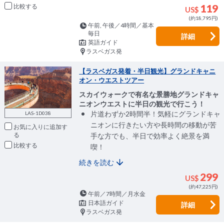
比較
119
US$
(約18,795円)
午前, 午後／4時間／基本
毎日
詳細
英語ガイド
ラスベガス発
【ラスベガス発着・半日観光】グランドキャニ
オン・ウエストツアー
スカイウォークで有名な景勝地グランドキャ
ニオンウエストに半日の観光で行こう！
片道わずか2時間半！気軽にグランドキャ
LAS-1D038
ニオンに行きたい方や長時間の移動が苦
お気に入りに追加
手な方でも、半日で効率よく絶景を満
比較
喫！
続きを読む
299
US$
(約47,225円)
午前／7時間／月水金
日本語ガイド
詳細
ラスベガス発