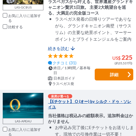
ラスベガスから叶える、世界遺産グランドキ
ャニオン贅沢1日旅。 主要2大眺望台を巡
LAS-GCBUS
る、大満足の完全版コース
お気に入りに追加
ラスベガス発着の日帰りツアーでありな
がら、グランドキャニオン南壁（サウス
比較
リム）の主要な絶景ポイント、マーサー
ポイントとブライトエンジェルをご案内
続きを読む
225
US$
クチコミ (31)
(約35,537円)
終日／13時間／基本毎
日
詳細
日本語ガイド
ラスベガス発
座席が選べる
【Eチケット】 O (オー) by シルク・ドゥ・ソレ
イユ
当社価格は税込みの総額表示。追加料金はか
かりません
LAS-APEAU
お申込み完了後にEチケットをお送りしま
お気に入りに追加
す。現地での引換作業は一切不要！