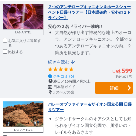
２つのアンテロープキャニオン＆ホースシュー
ベンド日帰りツアー【日本語確約・安心の２ド
ライバー】
安心の２名ドライバー確約!!
大自然が作り出す神秘的な地上のオーロ
LAS-ANTEL
ラ、アンテロープキャニオン。 全部で３
お気に入りに追加
つあるアンテロープキャニオンの内、２
比較
箇所を観光します。
続きを読む
599
US$
クチコミ (6)
(約94,607円)
終日／16時間／月水土
日本語ガイド
詳細
ラスベガス発
バレーオブファイヤー＆ザイオン国立公園 日帰
りツアー
グランドサークルのオアシスとしても知
られるザイオン国立公園で、川沿いのト
LAS-AM1LVZ
レイルをあるきます