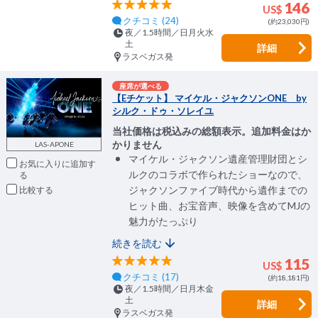
146
US$
クチコミ (24)
(約23,030円)
夜／1.5時間／日月火水
土
詳細
ラスベガス発
座席が選べる
【Eチケット】 マイケル・ジャクソンONE by
シルク・ドゥ・ソレイユ
当社価格は税込みの総額表示。追加料金はか
かりません
LAS-APONE
マイケル・ジャクソン遺産管理財団とシ
お気に入りに追加
ルクのコラボで作られたショーなので、
ジャクソンファイブ時代から遺作までの
比較
ヒット曲、お宝音声、映像を含めてMJの
魅力がたっぷり
続きを読む
115
US$
クチコミ (17)
(約18,181円)
夜／1.5時間／日月木金
土
詳細
ラスベガス発