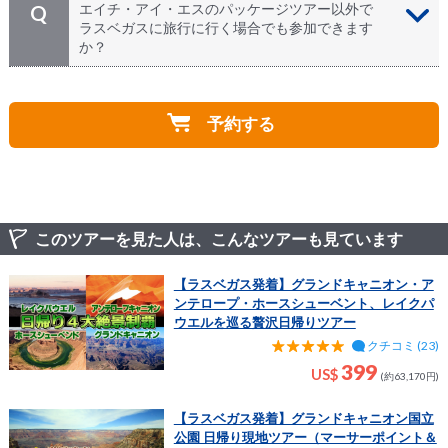
予約の取りやすい冬場は、雪景色の大自然が見れること
但し、参加の際は以下の点を予めご理解・ご了承頂いた
当ツアーは、ラスベガス出発からお戻りまで、１人のガ
A
エイチ・アイ・エスのパッケージツアー以外で
Q
もあり、こちらも大変美しくお勧めです
ものとみなします。
イドが全行程でご一緒します。 ツアー中に何か問題が
ラスベガスに旅行に行く場合でも参加できます
起こった場合は、日本語ガイドへご相談下さい。
か？
◆陸路にて片道数時間の移動があります。お一人様につ
き車両の座席は１席となり、混雑時は満席になる場合も
もちろんです！日本からパッケージツアーでお越し頂く
A
ございます。
方、個人旅行で来られる方、在米の方、日本・アメリカ
◆大自然観光は都市から離れた場所である為、直ぐに病
予約する
以外の国にお住まいの方。。。皆様のお越しをお待ちし
院にいける環境にはありません。
ております。
◆ガイドはお客様のお体に触れてお手伝いする事は出来
ませんので、必要な際はご同伴の方がお手伝いする事を
お約束ください。
◆限られた車両サイズの為、車椅子を含む大型のお荷物
を載せるスペースはありません。
このツアーを見た人は、こんなツアーも見ています
◆観光ポイントと駐車場の間を１０分程歩く場所があり
【ラスベガス発着】グランドキャニオン・ア
ます。
ンテロープ・ホースシューベント、レイクパ
◆アンテロープキャニオンでは、未舗装道路を通り激し
ウエルを巡る贅沢日帰りツアー
く揺れる場合や、入場に時間が掛かる場合は炎天下で長
クチコミ (23)
時間お待ち頂き、入る際には細いハシゴの昇降をする箇
所がございます。
399
US$
(約63,170円)
HIS及び催行会社は、ツアー参加中に発生した既往症に
【ラスベガス発着】グランドキャニオン国立
よる問題については一切の責任は負いかねます。
公園 日帰り現地ツアー（マーサーポイント＆