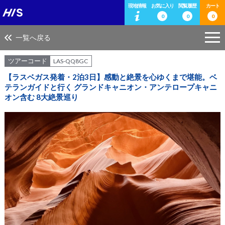
現地情報
お気に入り
閲覧履歴
カート
0
0
0
一覧へ戻る
ツアーコード
LAS-QQ8GC
【ラスベガス発着・2泊3日】感動と絶景を心ゆくまで堪能。ベ
テランガイドと行く グランドキャニオン・アンテロープキャニ
オン含む 8大絶景巡り