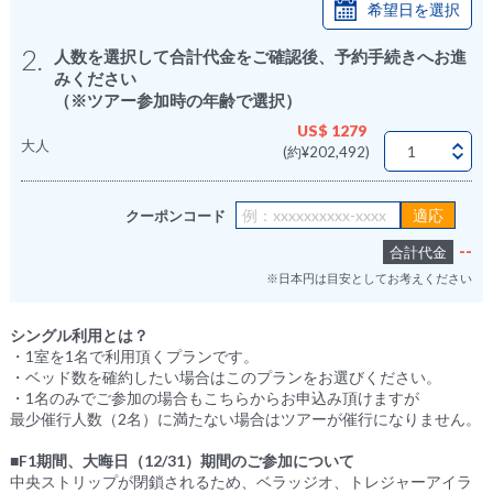
希望日を選択
2.
人数を選択して合計代金をご確認後、予約手続きへお進
みください
（※ツアー参加時の年齢で選択）
US$ 1279
大人
(約¥202,492)
クーポンコード
--
合計代金
※日本円は目安としてお考えください
シングル利用とは？
・1室を1名で利用頂くプランです。
・ベッド数を確約したい場合はこのプランをお選びください。
・1名のみでご参加の場合もこちらからお申込み頂けますが
最少催行人数（2名）に満たない場合はツアーが催行になりません。
■F1期間、大晦日（12/31）期間のご参加について
中央ストリップが閉鎖されるため、ベラッジオ、トレジャーアイラ