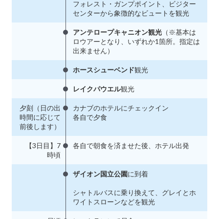
フォレスト・ガンプポイント、ビジター
センターから象徴的なビュートを観光
アンテロープキャニオン観光
（※基本は
ロウアーとなり、いずれか1箇所。指定は
出来ません）
ホースシューベンド
観光
レイクパウエル
観光
夕刻（日の出
カナブのホテルにチェックイン
時間に応じて
各自で夕食
前後します）
【3日目】7
各自で朝食を済ませた後、ホテル出発
時頃
ザイオン国立公園
に到着
シャトルバスに乗り換えて、グレイとホ
ワイトスローンなどを観光