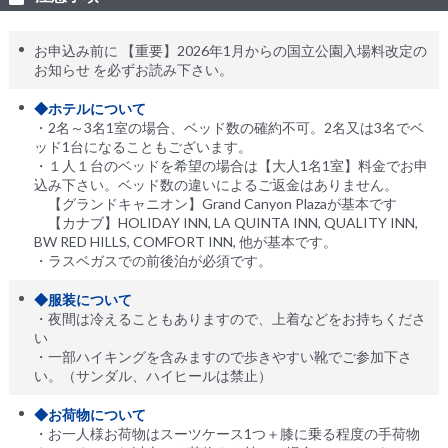
お申込み前に 【重要】2026年1月からの国立公園入場料改定の
お知らせ を必ずお読み下さい。
◆ホテルについて
・2名～3名1室の場合、ベッド数の確約不可。2名又は3名でベ
ッド1台になることもございます。
・１人１台のベッドを希望の場合は【大人1名1室】料金でお申
込み下さい。ベッド数の違いによるご返金はありません。
【グランドキャニオン】Grand Canyon Plazaが基本です
【カナブ】HOLIDAY INN, LA QUINTA INN, QUALITY INN,
BW RED HILLS, COMFORT INN, 他が基本です。
・ラスベガスでの前後泊が必須です。
◆服装について
・夜間は冷えることもありますので、上着などをお持ちくださ
い
・一部ハイキングを含みますので歩きやすい靴でご参加下さ
い。（サンダル、ハイヒールは禁止）
◆お荷物について
・お一人様お荷物はスーツケース1つ＋膝に乗る程度の手荷物