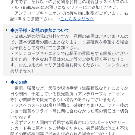
までです。それ以上のお荷物をお持ちの場合はラスベガスのホ
テル（BellDesk)にお預けになりツアーにご参加ください。
・アンテロープキャニオンでは持ち物に制限がございます。右
記URLをご参照下さい。⇒
こちらをクリック
◆お子様・幼児の参加について
・２歳未満の幼児は無料ですが、座席の確保はございませんの
で、基本保護者の膝の上となります。１席確保を希望する場合
は子供として有料にてご参加下さい。
・アンテロープキャニオンでは梯子の昇降をする箇所がござい
ますため、小さなお子様はおんぶ等でご参加頂く事となりま
す。おんぶ用のキャリアは各自お持ちください。（レンタルは
ありません）
◆その他
・豪雨、猛暑など、天候や現地事情（道路状況など）により夕
日や朝日、予定している観光箇所（アンテロープキャニオン
等）が閉鎖等で観光できない場合の返金はございません
・ラスベガスへのお戻り時間は、確約できません。ツアー後の
ショー鑑賞やフライト等に間に合わなかった際の責任は一切負
いかねます
・必ずアメリカ国内で通用する写真付ID(パスポートやグリー
ンカード共に原本）をご持参ください。身元確認の他にも不法
移民の取締検問等で提示を求められる場合がございます。