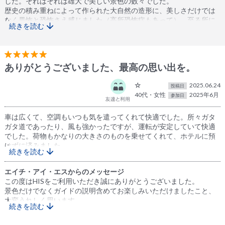
した。それはそれは雄大で美しい景色の数々でした。
歴史の積み重ねによって作られた大自然の造形に、美しさだけでは
なく畏怖と恐怖さえ感じました（高所恐怖症もあって）。至る所に
続きを読む
足を運んで初めてわかる感動が待っていました。
ガイドのアイさんの女性ならではの心遣いで、トイレや休憩に全く
不安なく過ごせることができました。歴史の解説もわかりやすく楽
ありがとうございました、最高の思い出を。
しく、写真の腕前もセンスよく技術もおありで、素晴らしい写真を
撮って下さいました。
☆
2025.06.24
投稿日
40代・女性
2025年6月
見どころや穴場、ガソリンスタンドでのホットドッグやシェイクの
参加日
作り方！綺麗なトイレ、美味しいレストラン、やみつきになるチッ
プスやアーモンドまで、全て事前に教えて下さったので、旅がいっ
車は広くて、空調もいつも気を遣ってくれて快適でした。所々ガタ
そう快適で思い出深いものになりました。
ガタ道であったり、風も強かったですが、運転が安定していて快適
でした。荷物もかなりの大きさのものを乗せてくれて、ホテルに預
ナバホ族の言葉を教えて頂いて挨拶を交わし、その笑顔を見た時に
けずに済みました。
続きを読む
は心と心が触れ合えた気がしました。車内でのBGMは心地良く、な
んと熟睡タイムまで！娘とこっそり神ガイドと呼んでいました。
宿泊先のおすすめのレストランも美味しかったです。ツアーについ
エイチ・アイ・エスからのメッセージ
ていたナバホ料理も美味しかったです。
この度はHISをご利用いただき誠にありがとうございました。
景色だけでなくガイドの説明含めてお楽しみいただけましたこと、
２泊したホテルはとても素敵なホテルでした。ガイドのアイさんあ
おすすめスポットを教えてくれて、写真もいつも撮ってくださいま
大変うれしく思います。
りがとうございました。一生に残る思い出ができたこと、そして無
した。動物が出てきた時も教えてくれて、道中様々な動物を見るこ
続きを読む
他にも様々なツアーがございますのでアメリカにお立ち寄りの際は
事にツアーを終えられたことを心から感謝しています。アリゾナの
とができました。短期間で8箇所回れるというのもよかったと思いま
またのご利用心よりお待ちしております。
赤い大地、出会った動物達を忘れません。素晴らしいツアーでし
す。