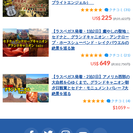
ブライトエンジェル）
クチコミ (31)
225
US$
(約35,622円)
【ラスベガス発着・1泊2日】癒やしの聖地：
セドナと、グランドキャニオン・アンテロー
プ・ホースシューベンド・レイクパウエルの
絶景を巡る旅
クチコミ (21)
649
US$
(約102,750円)
【ラスベガス発着・2泊3日】アメリカ西部の
大自然を心ゆくまで。グランドキャニオン朝
夕日観賞とセドナ・モニュメントバレー 7大
絶景を巡る
クチコミ (4)
$1059～