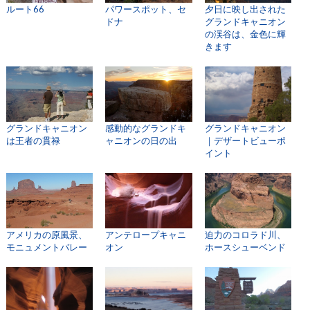
ルート66
パワースポット、セ
夕日に映し出された
ドナ
グランドキャニオン
の渓谷は、金色に輝
きます
グランドキャニオン
感動的なグランドキ
グランドキャニオン
は王者の貫禄
ャニオンの日の出
｜デザートビューポ
イント
アメリカの原風景、
アンテロープキャニ
迫力のコロラド川、
モニュメントバレー
オン
ホースシューベンド