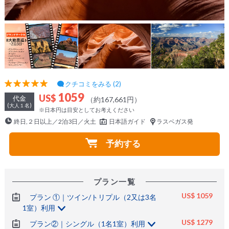
クチコミをみる (2)
1059
US$
代金
（約167,661円）
(大人１名)
※日本円は目安としてお考えください
終日,２日以上／2泊3日／火土
日本語ガイド
ラスベガス発
予約する
プラン一覧
US$ 1059
プラン ①｜ツイン/トリプル（2又は3名
1室）利用
US$ 1279
プラン②｜シングル（1名1室）利用