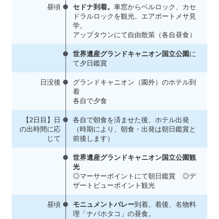
昼頃
セドナ到着。
車窓からベルロック、カセ
ドラルロックを観光。エアポートメサ見
学。
アップタウンにて自由散策（各自昼食）
世界遺産グランドキャニオン国立公園
に
て夕日鑑賞
日没後
グランドキャニオン（園外）のホテル到
着
各自で夕食
【2日目】日
各自で朝食を済ませた後、ホテル出発
の出時間に応
（時期により、朝食・出発は朝日鑑賞と
じて
前後します）
世界遺産グランドキャニオン国立公園観
光
◎マーサーポイントにて朝日鑑賞 ◎デ
ザートビューポイント観光
昼頃
モニュメントバレー
到着。着後、名物料
理「ナバホタコ」の昼食。