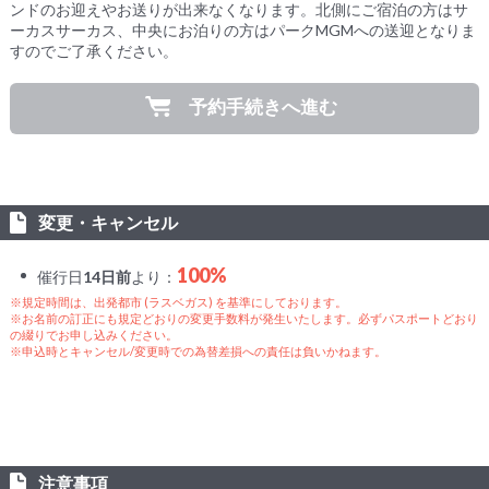
ンドのお迎えやお送りが出来なくなります。北側にご宿泊の方はサ
ーカスサーカス、中央にお泊りの方はパークMGMへの送迎となりま
すのでご了承ください。
予約手続きへ進む
変更・キャンセル
100%
催行日
14日前
より：
※規定時間は、出発都市 (ラスベガス) を基準にしております。
※お名前の訂正にも規定どおりの変更手数料が発生いたします。必ずパスポートどおり
の綴りでお申し込みください。
※申込時とキャンセル/変更時での為替差損への責任は負いかねます。
注意事項