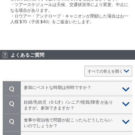
・ツアースケジュールは天候、交通状況等により変更、中止に
なる場合があります。
・ロウアー・アンテロープ・キャニオンが閉鎖した場合はお一
人様 $70（子供 $40）をご返金いたします。
よくあるご質問
参加にベストな時期は何時ですか？
Q
グランドサークルは夏場がハイシーズンになります。
A
妊婦/乳幼児（0-1才）/シニア/怪我/障害 があり
Q
が、その分ホテルも混み合うため、特に６～９月は１ヶ
ますが、参加できますか？
月前での予約が非常に難しくなっています。夏場のご参
加を希望の際は、余裕をもって２～３ヶ月前からのお申
弊社はお客様のご状況でお断りする事はありません。あ
A
食事や宿泊地で問題が起こったらどうしたらい
Q
し込みをお勧めします。
くまでも、ご自身、及びかかりつけの医師の判断、自己
いのでしょうか？
責任に委ねております。