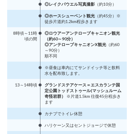
◎レイクパウエル写真撮影
（約10分）
◎ホースシューベント観光
（約45分）※
徒歩片道約1.2km程歩きます
8時頃～11時
◎ロウアーアンテロープキャニオン観光
頃の間
（約60～90分）
◎アンテロープキャニオンX観光
（約60
～90分）
順不同
※昼食は車内にてサンドイッチ等と飲料
水を配布致します。
13～14時頃
グランドステアケース＝エスカランテ国
定公園トッドストゥール(マッシュルーム
奇怪岩群）
※片道1.5km 往復45分程歩き
ます
カナブでトイレ休憩
ハリケーン又はセントジョージで休憩