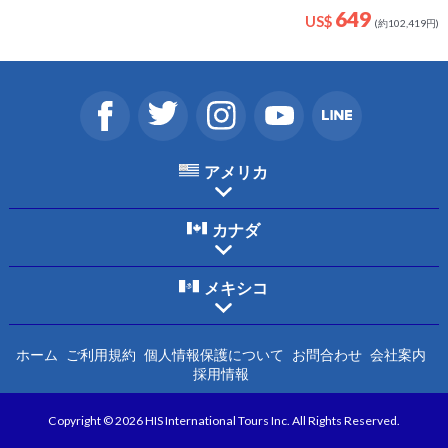
る場合がございます。
649
US$
◆ロウアーキャニオンでは細いハシゴを上り下りする箇
(約102,419円)
所があります。
HIS及び催行会社は、ツアー参加中に発生した既往症に
よる問題については一切の責任は負いかねます。
アメリカ
カナダ
メキシコ
ホーム
ご利用規約
個人情報保護について
お問合わせ
会社案内
採用情報
Copyright © 2026 HIS International Tours Inc. All Rights Reserved.