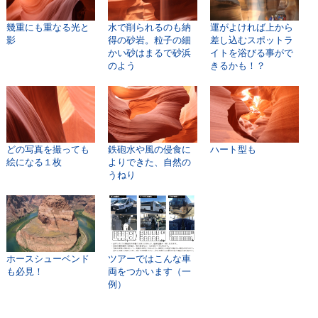
幾重にも重なる光と
水で削られるのも納
運がよければ上から
影
得の砂岩。粒子の細
差し込むスポットラ
かい砂はまるで砂浜
イトを浴びる事がで
のよう
きるかも！？
どの写真を撮っても
鉄砲水や風の侵食に
ハート型も
絵になる１枚
よりできた、自然の
うねり
ホースシューベンド
ツアーではこんな車
も必見！
両をつかいます（一
例）