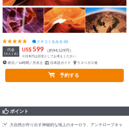
クチコミをみる (6)
599
US$
代金
（約94,529円）
(大人１名)
※日本円は目安としてお考えください
終日／16時間／月水土
日本語ガイド
ラスベガス発
予約する
ポイント
大自然が作り出す神秘的な地上のオーロラ、アンテロープキャ