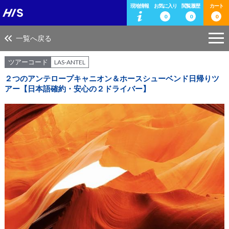
現地情報
お気に入り
閲覧履歴
カート
0
0
0
一覧へ戻る
ツアーコード
LAS-ANTEL
２つのアンテロープキャニオン＆ホースシューベンド日帰りツ
アー【日本語確約・安心の２ドライバー】