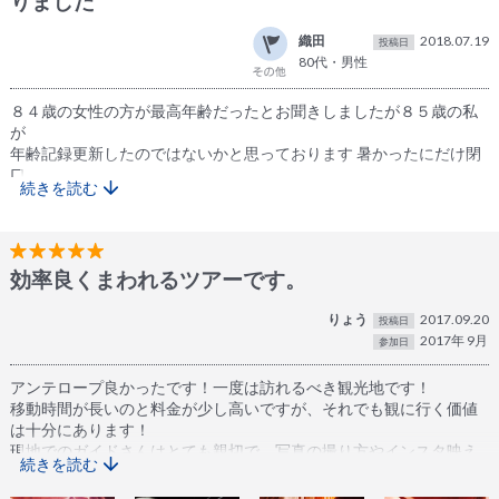
りました
テロープはアッパー(UPPER)とローアー(LOWER)があり、両方行く
ことができるのはアンテロープキャニオン好きには最高のツアーで
織田
2018.07.19
投稿日
した。ガイドさん、ドライバーさんもとても親切で、私にとって人
80代・男性
生で最高のツアーとなりました。
８４歳の女性の方が最高年齢だったとお聞きしましたが８５歳の私
が
年齢記録更新したのではないかと思っております 暑かったにだけ閉
口
続きを読む
しました何しろ１１４度（F）でした どんどん年齢記録更新者が出る
事を
期待します
運転してくれたお二人もgood driver でしたし人柄も良くって
効率良くまわれるツアーです。
comfortable
でした
りょう
2017.09.20
投稿日
2017年 9月
有難うございました
参加日
アンテロープ良かったです！一度は訪れるべき観光地です！
移動時間が長いのと料金が少し高いですが、それでも観に行く価値
は十分にあります！
現地でのガイドさんはとても親切で、写真の撮り方やインスタ映え
続きを読む
するポイントを教えてくれます。
記念撮影もガイドさんが参加者単位で撮ってくれたので良かったで