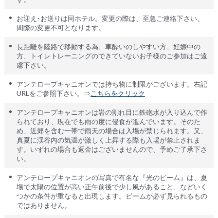
お迎え･お送りは同ホテル。変更の際は、至急ご連絡下さい。
間際の変更不可となります。
長距離を陸路で移動する為、車酔いのしやすい方、妊娠中の
方、トイレトレーニングのできていないお子様のご参加はご遠
慮下さい。
アンテロープキャニオンでは持ち物に制限がございます。右記
URLをご参照下さい。⇒
こちらをクリック
アンテロープキャニオンは岩の割れ目に鉄砲水が入り込んで作
られており、現在でも雨の度に侵食が進んでいます。そのた
め、近郊を含む一帯で雨天の場合は入場が禁じられます。又、
真夏に渓谷内の気温が激しく上昇する際も入場が禁止されま
す。いずれの場合も返金はございませんので、予めご了承下さ
い。
アンテロープキャニオンの写真で有名な『光のビーム』は、夏
場で太陽の位置が高い正午前後で少し風があること、などいく
つかの条件が重なると出現します。ビームが必ず見られるもの
ではありません。