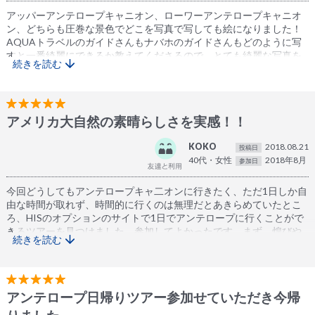
で、自分の存在を示さないと置いていかれます。注意してくださ
アッパーアンテロープキャニオン、ローワーアンテロープキャニオ
い。
ン、どちらも圧巻な景色でどこを写真で写しても絵になりました！
途中、速度違反で警察に止められました。見過ごしてもらえたよう
AQUAトラベルのガイドさんもナバホのガイドさんもどのように写
で良かったです。事故等なく、無事に1日を終えられて安心しまし
すと一番綺麗にできるか教えてくださるので、とても綺麗な写真を
続きを読む
た。一生忘れることのない思い出ができました。
撮ることができました！日本語を話すガイドさんがいろいろ教えて
くれるので安心ですし、ナバホ族のことなどの歴史も教えてくれる
ので、道中も楽しむことができました！大満足です！
砂埃が舞うので口を押さえるようのハンカチとか、サングラスが必
アメリカ大自然の素晴らしさを実感！！
要だと思いました！また沢山歩くので、スニーカーは必須です！ア
ンテロープキャニオンに行く前にホースシューベンドも行きまし
KOKO
2018.08.21
た！ホースシューベンドも、アンテロープキャニオンも堪能できる
投稿日
40代・女性
2018年8月
このツアーは本当にオススメだと思います！
参加日
今回どうしてもアンテロープキャ二オンに行きたく、ただ1日しか自
由な時間が取れず、時間的に行くのは無理だとあきらめていたとこ
ろ、HISのオプションのサイトで1日でアンテロープに行くことがで
きるツアーを見つけました。参加してよかったです。まず、煌びや
続きを読む
かなラスベガスの都市から車で走ること約5時間弱、途中の景色から
感動し、素晴らしい大自然を実感できました。また、アンテロープ
キャニオンでは、ナバホ族ガイドが案内してくれて、写真スポット
を教えてくれたので、持っているスマートフォンに美しい写真を収
アンテロープ日帰りツアー参加せていただき今帰
めることができました。また、普段触れ合うことのできないナバホ
族の人達に触れ合えたことはとても貴重な体験でした。また、アン