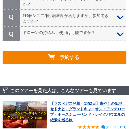
るので、カメラの中に砂が入ってしまう事があります。
か？
一眼レフをお持ちの方は、中でレンズ交換は出来ませ
ん。又、三脚の持込や使用は出来ません。
もちろんです！日本からパッケージツアーでお越し頂く
A
妊婦/シニア/怪我/障害 がありますが、参加でき
Q
方、個人旅行で来られる方、在米の方、日本・アメリカ
ますか？
以外の国にお住まいの方。。。皆様のお越しをお待ちし
ております。
弊社はお客様のご状況でお断りする事はありません。あ
A
ドローンの持込み、使用は可能ですか？
Q
くまでも、ご自身、及びかかりつけの医師の判断、自己
責任に委ねております。
ドローンの持ち込み使用は禁止となっております。
A
但し、参加の際は以下の点を予めご理解・ご了承頂いた
ものとみなします。
予約する
◆陸路にて片道数時間の移動があります。お一人様につ
き車両の座席は１席となり、混雑時は満席になる場合も
ございます。
◆大自然観光は都市から離れた場所である為、直ぐに病
院にいける環境にはありません。
このツアーを見た人は、こんなツアーも見ています
◆ガイドはお客様のお体に触れてお手伝いする事は出来
ませんので、必要な際はご同伴の方がお手伝いする事を
お約束ください。
【ラスベガス発着・1泊2日】癒やしの聖地：
◆限られた車両サイズの為、車椅子を含む大型のお荷物
セドナと、グランドキャニオン・アンテロー
を載せるスペースはありません。
プ・ホースシューベンド・レイクパウエルの
絶景を巡る旅
◆アッパーキャニオンへ向かう道は未舗装で激しく揺れ
クチコミ (21)