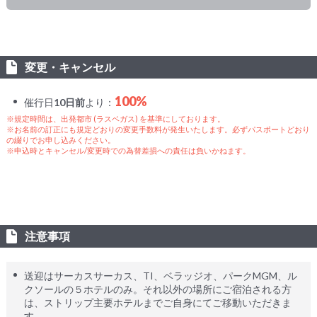
変更・キャンセル
100%
催行日
10日前
より：
※規定時間は、出発都市 (ラスベガス) を基準にしております。
※お名前の訂正にも規定どおりの変更手数料が発生いたします。必ずパスポートどおり
の綴りでお申し込みください。
※申込時とキャンセル/変更時での為替差損への責任は負いかねます。
注意事項
送迎はサーカスサーカス、TI、ベラッジオ、パークMGM、ル
クソールの５ホテルのみ。それ以外の場所にご宿泊される方
は、ストリップ主要ホテルまでご自身にてご移動いただきま
す。