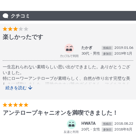
クチコミ
楽しかったです
たかぎ
2019.01.06
投稿日
30代・男性
2019年1月
参加日
一生忘れられない素晴らしい思い出ができました。ありがとうござ
いました。
特にローワーアンテロープが素晴らしく、自然が作り出す完璧な美
しさに感動しました。現地のナホバ族のガイドさん、マイルスさん
続きを読む
も私たちが楽しめるよう楽しく丁寧に案内してく下さり、写真を撮
るのもとても上手で、大変有意義な時間を過ごすことができまし
た。
お迎え時、集合時間の１０分前に到着していたにも関わらず、置い
アンテロープキャニオンを満喫できました！
ていかれてしまいました。４０分待ってもお迎えが来なかった時は
本当に不安でした。お迎えの車がもう一度戻って来たのでツアーに
HWATA
2018.08.22
は参加できましたが、他の参加者の方からすると、「遅刻者」であ
投稿日
20代・女性
2018年8月
り、一日中「遅刻者」として過ごすのは本当に辛かったです。集合
参加日
場所が同じツアーが他社含めいくつかあるようです。人が多いの