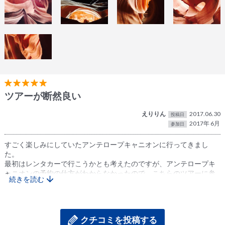
す。ガイドさんありがとう！
当日は生憎の雨模様でしたが、それでも内部では写真のような幻想
的な光景を観ることが出来ました。
アッパーとローワーの合間に訪れたホースシューベントも圧巻の絶
景でした。
テレビでは観ていましたが、本物を目の前にするとスケールの大き
さに驚かされます。
スマホのカメラではとてもおさまり切らないほどの大きさでした。
今回はこちらのツアーを利用しましたが、効率良くまわるにはツア
ーでの参加をお勧めします。
ツアーが断然良い
えりりん
2017.06.30
投稿日
2017年 6月
参加日
すごく楽しみにしていたアンテロープキャニオンに行ってきまし
た。
最初はレンタカーで行こうかとも考えたのですが、アンテロープキ
ャニオンの予約の仕方がわからなかったので、こちらのツアーに参
続きを読む
加しました。
出発時間が朝の3時過ぎときいて、最初は少し後悔しましたが、アン
テロープは空いてるからゆっくり見れるし、暑さも昼ほどじゃない
し、車内では寝てればあっという間に着くし、、、早朝出発でよか
クチコミを投稿する
ったです。