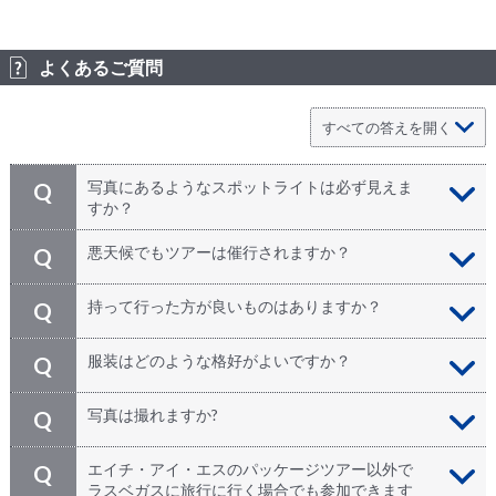
よくあるご質問
写真にあるようなスポットライトは必ず見えま
Q
すか？
写真でよく見るスポットライトは、太陽の傾きの加減
A
悪天候でもツアーは催行されますか？
Q
と、風によって砂が少しだけ舞っている状況などが合わ
せて出現します。必ずしもスポットライトが見えるわけ
悪天候が続きアンテロープキャニオンが閉鎖されてい
A
持って行った方が良いものはありますか？
Q
ではありませんが、幻想的な風景は日の差込が少なくて
る、という情報が入ってきた場合は不催行となります。
も健在です！
又、出発した後にアンテロープキャニオン周辺や上流で
渓谷には大きなカバンは持ち込めませんが、カメラは忘
A
服装はどのような格好がよいですか？
Q
の降雨、落雷の際はキャニオンが閉鎖される場合もござ
れずに！ 砂地のためマスクやバンダナなどがあると重
います。予めご了承下さい。
宝します。
アンテロープキャニオンは砂地で足場の安定もありませ
A
写真は撮れますか?
Q
ん。ハイヒールやサンダルは避け、歩きやすい靴、格好
にてご参加下さい。
普通のデジカメやスマホカメラでもかなりキレイな写真
A
エイチ・アイ・エスのパッケージツアー以外で
Q
を撮れます。ただし、渓谷内はサラサラの砂が舞ってい
ラスベガスに旅行に行く場合でも参加できます