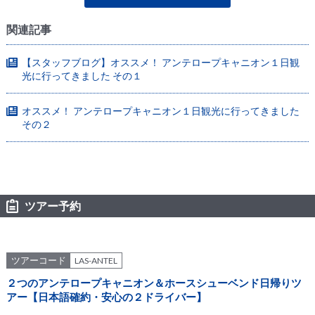
熟練のガイドさんが効率のいい順番で回ってくれるのもツアーの利
点だと思います。
関連記事
ガイドさんはアンテロープ内を案内してくれるナバホガイドさんと
も顔なじみなので、個人で来ている他の人よりも色々優遇されてる
なと感じました。
【スタッフブログ】オススメ！ アンテロープキャニオン１日観
レンタカーで来ていたら見逃していたこともいっぱいあったと思う
光に行ってきました その１
ので、ツアーで行って大正解でした。
オススメ！ アンテロープキャニオン１日観光に行ってきました
その２
ツアー予約
ツアーコード
LAS-ANTEL
２つのアンテロープキャニオン＆ホースシューベンド日帰りツ
アー【日本語確約・安心の２ドライバー】