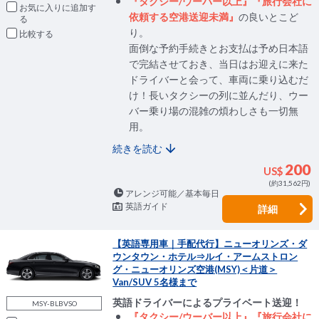
『タクシー/ウーバー以上』『旅行会社に
お気に入りに追加
依頼する空港送迎未満』
の良いとこど
り。
比較
面倒な予約手続きとお支払は予め日本語
で完結させておき、当日はお迎えに来た
ドライバーと会って、車両に乗り込むだ
け！長いタクシーの列に並んだり、ウー
バー乗り場の混雑の煩わしさも一切無
用。
続きを読む
200
US$
(約31,562円)
アレンジ可能／基本毎日
英語ガイド
詳細
【英語専用車｜手配代行】ニューオリンズ・ダ
ウンタウン・ホテル⇒ルイ・アームストロン
グ・ニューオリンズ空港(MSY)＜片道＞
Van/SUV 5名様まで
英語ドライバーによるプライベート送迎！
MSY-BLBVSO
『タクシー/ウーバー以上』『旅行会社に