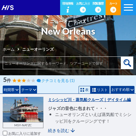
現地情報
お気に入り
閲覧履歴
カート
0
0
0
ニューオーリンズ
New Orleans
ホーム
ニューオーリンズ
5
件
クチコミを見る (1)
おすすめ順
時間帯
テーマ
表
リスト
ミシシッピ川・蒸気船クルーズ｜デイタイム編
ジャズの音色に包まれて・・・
ニューオリンズといえば蒸気船でミシシ
ッピ川をクルージングです！
MSY-NATZC
続きを読む
お気に入りに追加