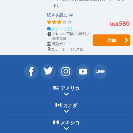
用。
続きを読む
580
US
$
クチコミ (1)
アレンジ可能／4時間／
基本毎日
詳細
英語ガイド
ニューオーリンズ発
アメリカ
カナダ
メキシコ