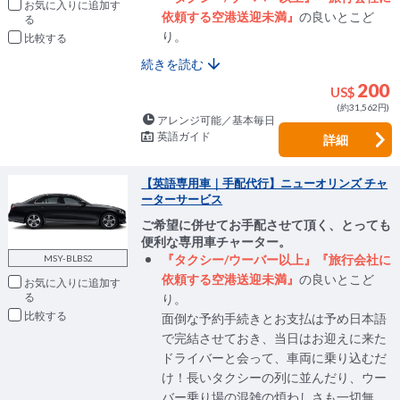
お気に入りに追加
依頼する空港送迎未満』
の良いとこど
り。
比較
続きを読む
200
US$
(約31,562円)
アレンジ可能／基本毎日
英語ガイド
詳細
【英語専用車｜手配代行】ニューオリンズ チャ
ーターサービス
ご希望に併せてお手配させて頂く、とっても
便利な専用車チャーター。
『タクシー/ウーバー以上』『旅行会社に
MSY-BLBS2
依頼する空港送迎未満』
の良いとこど
お気に入りに追加
り。
比較
面倒な予約手続きとお支払は予め日本語
で完結させておき、当日はお迎えに来た
ドライバーと会って、車両に乗り込むだ
け！長いタクシーの列に並んだり、ウー
バー乗り場の混雑の煩わしさも一切無