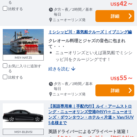
42～
US
$
比較
夕方～夜／2時間／基本
毎日
詳細
ニューオーリンズ発
ミシシッピ川・蒸気船クルーズ｜イブニング編
クレオール料理とジャズの音色に包まれ
て・・・
ニューオリンズといえば蒸気船でミシシ
MSY-NATZS
ッピ川をクルージングです！
お気に入りに追加
続きを読む
55～
比較
US
$
夕方～夜／2時間／基本
毎日
詳細
ニューオーリンズ発
【英語専用車｜手配代行】ルイ・アームストロ
ング・ニューオリンズ空港(MSY)⇒ ニューオリ
ンズ・ダウンタウン・ホテル＜片道＞ Van/SUV
5名様まで
英語ドライバーによるプライベート送迎！
MSY-BLBVSI