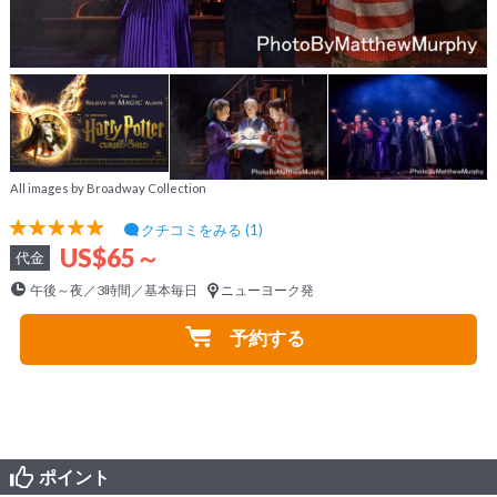
All images by Broadway Collection
クチコミをみる (1)
US$65～
代金
午後～夜／3時間／基本毎日
ニューヨーク発
予約する
ポイント