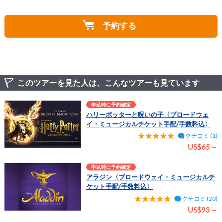
とをご了承ください。一部公演では、幕前、幕間のみ撮
各会場には車椅子のお客様用のスペースをご用意してお
A
影が許可されており、公演前のアナウンスにてご案内い
ります。ご希望の演目をご予約の上、予約番号と合わせ
たします。
予約する
てHISまでお問合せください。お席のご調整を対応させ
ていただきます。またご予約状況によってはご希望の日
時・カテゴリー席以外でのご案内になる場合がございま
す。
このツアーを見た人は、こんなツアーも見ています
申込時に予約確定
ハリーポッターと呪いの子〈ブロードウェ
イ・ミュージカルチケット手配/手数料込〉
クチコミ (1)
US$65～
申込時に予約確定
アラジン〈ブロードウェイ・ミュージカルチ
ケット手配/手数料込〉
クチコミ (20)
US$93～