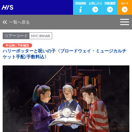
現地情報
お気に入り
閲覧履歴
カート
0
0
0
一覧へ戻る
ツアーコード
NYC-BIHAR
申込時に予約確定
ハリーポッターと呪いの子〈ブロードウェイ・ミュージカルチ
ケット手配/手数料込〉