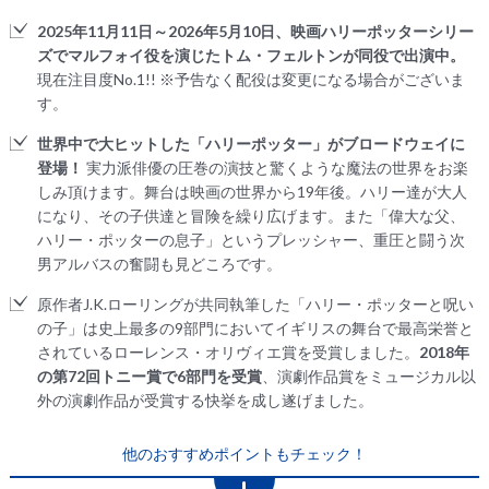
2025年11月11日～2026年5月10日、映画ハリーポッターシリー
ズでマルフォイ役を演じたトム・フェルトンが同役で出演中。
現在注目度No.1!! ※予告なく配役は変更になる場合がございま
す。
世界中で大ヒットした「ハリーポッター」がブロードウェイに
登場！
実力派俳優の圧巻の演技と驚くような魔法の世界をお楽
しみ頂けます。舞台は映画の世界から19年後。ハリー達が大人
になり、その子供達と冒険を繰り広げます。また「偉大な父、
ハリー・ポッターの息子」というプレッシャー、重圧と闘う次
男アルバスの奮闘も見どころです。
原作者J.K.ローリングが共同執筆した「ハリー・ポッターと呪い
の子」は史上最多の9部門においてイギリスの舞台で最高栄誉と
されているローレンス・オリヴィエ賞を受賞しました。
2018年
の第72回トニー賞で6部門を受賞
、演劇作品賞をミュージカル以
外の演劇作品が受賞する快挙を成し遂げました。
他のおすすめポイントもチェック！