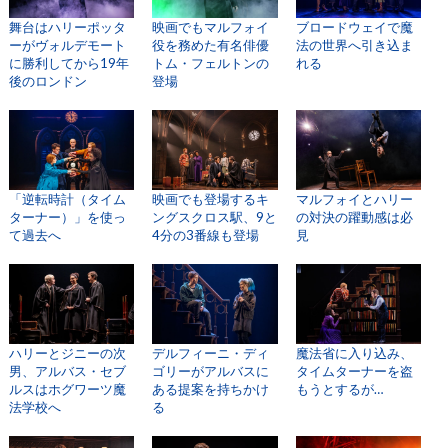
舞台はハリーポッタ
映画でもマルフォイ
ブロードウェイで魔
ーがヴォルデモート
役を務めた有名俳優
法の世界へ引き込ま
に勝利してから19年
トム・フェルトンの
れる
後のロンドン
登場
「逆転時計（タイム
映画でも登場するキ
マルフォイとハリー
ターナー）」を使っ
ングスクロス駅、9と
の対決の躍動感は必
て過去へ
4分の3番線も登場
見
ハリーとジニーの次
デルフィーニ・ディ
魔法省に入り込み、
男、アルバス・セブ
ゴリーがアルバスに
タイムターナーを盗
ルスはホグワーツ魔
ある提案を持ちかけ
もうとするが…
法学校へ
る