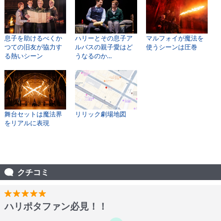
息子を助けるべくか
ハリーとその息子ア
マルフォイが魔法を
つての旧友が協力す
ルバスの親子愛はど
使うシーンは圧巻
る熱いシーン
うなるのか…
舞台セットは魔法界
リリック劇場地図
をリアルに表現
クチコミ
ハリポタファン必見！！