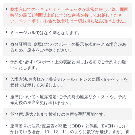
劇場入口でのセキュリティ・チェックが非常に厳しい為、開園
時間の最低1時間以上前に十分な余裕を持ってお越しくださ
い。ペットボトルも含め飲食物は一切お持ち込み頂けません。
ミュージカルではなく劇となります。
身分証明書: 劇場にてパスポートの提示を求められる場合があ
るため、原本をご持参ください。
予約名: 必ずパスポート上の表記と同じお名前でご予約をお願
いいたします。
入場方法:お客様がご指定のメールアドレスに届くEチケットを
受付で提示して入場します。
座席について：座席指定: ご予約時の座席リクエストや、予約
確定後の座席変更は承れません。
並び席: 最大7名まで横並びのお席を手配可能です。
座席番号の注意: 座席表が奇数（ODD）と偶数（EVEN）に分
かれている場合、10、12、14…のように数字が飛びますが、隣