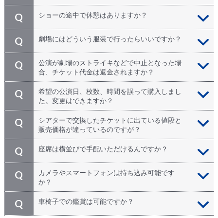
としまして、大きく4つのケースが考えられます。 ①申
持ち込めません。荷物検査の後、再度、列最後尾に並び
A
ショーの途中で休憩はありますか？
Q
込み時にメールアドレスの綴りを間違った ②迷惑メー
直される可能性もありますので飲食物の持ち込みはお避
ルに振り分けられてしまった ③（携帯メールの場合）
けください。セキュリティ・チェックが厳しい為公演1
設定で弊社アドレスが迷惑メールとして受信を拒否して
全体で3時間ですが、約1時間半ほどすぎたところで10
A
劇場にはどういう服装で行ったらいいですか？
Q
時間以上前には劇場にお越し頂く事をおすすめ致しま
いる ④予約完了時にインターネットの接続障害が起き
分～15分程度の休憩がはいります。
す。
た ※お手数ではございますが、まずは迷惑メールフォ
特にドレスコードはありません。劇場内は冷房や暖房が
A
公演が劇場のストライキなどで中止となった場
Q
ルダ、迷惑メール設定をご確認頂いてから、こちらのお
良く効いていることがあります。夏場はカーデガンや羽
合、チケット代金は返金されますか？
問い合わせフォームにお申込者様のお名前、内容（日
織りもの、冬場は体温調整ができる服装でご参加下さ
時、演目）を明記の上、お問い合わせ下さい。
い。
不測の事態により公演中止の場合は、全額返金いたしま
A
希望の公演日、枚数、時間を誤って購入しまし
Q
す。お支払い方法により返金方法が異なりますので弊社
た。変更はできますか？
からの案内をご確認ください。
いいえ。ご予約完了時にお手配が完了しております。申
A
シアターで交換したチケットに出ている値段と
Q
し訳ございませんが、お申込後のチケット内容（演目、
販売価格が違っているのですが？
日時、枚数、座席エリアなど）は変更、またはキャンセ
ルはできかねます。お申込み時に100%の変更・キャン
販売価格には、事前予約手数料が含まれておりますの
A
座席は横並びで手配いただけるんですか？
Q
セル規定となりますので、十分ご確認頂いた上でお申込
で、劇場で交換した際のチケットに記載されている価格
下さい。
とは異なります。予めご了承ください。
7名様未満でのお申込みでは、横並びのお席でお手配し
A
カメラやスマートフォンは持ち込み可能です
Q
ています。まれに人気のミュージカルですと横並びのお
か？
席でない場合もございますが、ご了承ください。
カメラやスマートフォン、タブレット等の持ち込みは可
A
車椅子での鑑賞は可能ですか？
Q
能です。 ただし、劇場内の撮影は禁止されていますこ