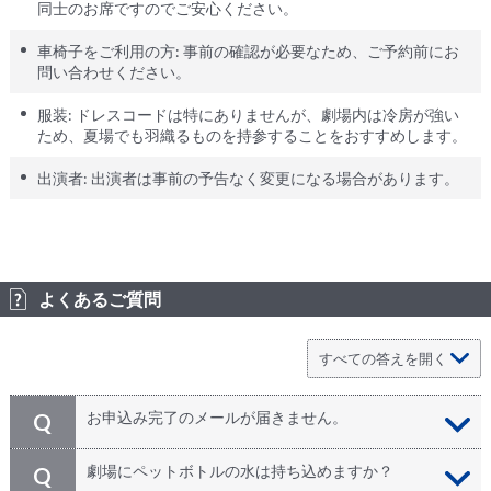
同士のお席ですのでご安心ください。
車椅子をご利用の方: 事前の確認が必要なため、ご予約前にお
問い合わせください。
服装: ドレスコードは特にありませんが、劇場内は冷房が強い
ため、夏場でも羽織るものを持参することをおすすめします。
出演者: 出演者は事前の予告なく変更になる場合があります。
よくあるご質問
お申込み完了のメールが届きません。
Q
お申込完了メールは、お申込時にご登録頂きましたEメ
A
劇場にペットボトルの水は持ち込めますか？
Q
ールへ自動送信されております。メールが届かない原因