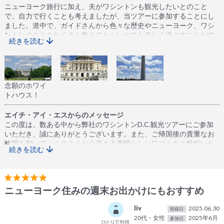
ニューヨーク旅行に加え、夫がワシントンも観光したいとのこと
で、自力で行くことも考えましたが、当ツアーに参加することにし
ました。道中で、ガイドさんから色々な歴史やニューヨーク、ワシ
ントンのことをたくさん教えてもらいとても楽しく過ごすことがで
続きを読む
きました。現地についてからも、自力ではこんなにも沢山の観光地
を回ることはできなかったし、ガイドさんの説明があったからこそ
充実できた1日となりました。吉田さんはじめ、運転手さんや他のガ
イドさんにはとても感謝しています。とっても楽しいツアーをあり
がとうございました！！
念願のホワイ
トハウス！
エイチ・アイ・エスからのメッセージ
この度は、数ある中から弊社のワシントンD.C.観光ツアーにご参加
いただき、誠にありがとうございます。また、ご帰国後の貴重なお
時間を割いて、このような心温まる素晴らしい口コミをご投稿いた
続きを読む
だき、重ねてお礼申し上げます。
ご夫婦でのニューヨークご滞在に加え、ワシントンD.C.へのご訪問
ということで、ご自身で行くことも検討された中で弊社のツアーを
ニューヨーク住みの週末お出かけにもおすすめ
お選びいただけたこと、大変光栄に存じます。
liv
2025.06.30
道中の車内から、ガイドの歴史や街並みについてのお話をお楽しみ
投稿日
20代・女性
2025年6月
いただけたとのこと、大変嬉しく拝読いたしました。個人ではなか
参加日