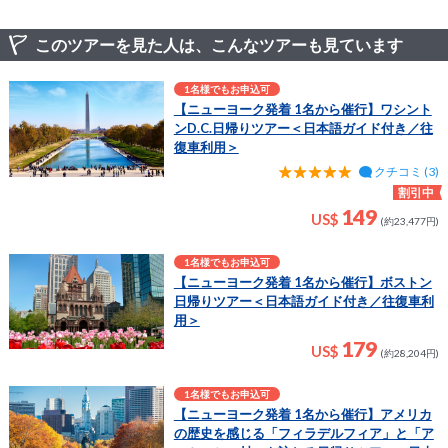
このツアーを見た人は、こんなツアーも見ています
1名様でもお申込可
【ニューヨーク発着 1名から催行】ワシント
ンD.C.日帰りツアー＜日本語ガイド付き／往
復車利用＞
クチコミ (3)
割引中
149
US$
(約23,477円)
1名様でもお申込可
【ニューヨーク発着 1名から催行】ボストン
日帰りツアー＜日本語ガイド付き／往復車利
用＞
179
US$
(約28,204円)
1名様でもお申込可
【ニューヨーク発着 1名から催行】アメリカ
の歴史を感じる「フィラデルフィア」と「ア