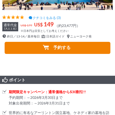
クチコミをみる (3)
149
US$
通常代金
（約23,477円）
US$ 179
(大人１名)
※日本円は目安としてお考えください
終日／13-14／基本毎日
日本語ガイド
ニューヨーク発
予約する
ポイント
期間限定キャンペーン：通常価格から$30割引!!
予約期間：～2026年3月30日まで
対象出発期間：～2026年3月31日まで
世界的に有名なアーリントン国立墓地、ケネディ家の墓地を訪