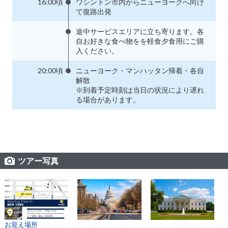
16:00頃
ワシントン市内からニューヨークへ向け
て復路出発
途中サービスエリアに立ち寄ります。各
自お好きな食べ物をを軽食夕食用にご購
入ください。
20:00頃
ニューヨーク・マンハッタン帰着・各自
解散
※到着予定時刻は当日の状況により遅れ
る場合があります。
ツアー写真
お迎え場所