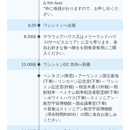
& 9th Ave)
*外に係員がおりますので、お申し出くだ
さい。
6:30
ワシントンへ出発
8:30頃
デラウェアハウス又はメリーランドハウ
ス(サービスエリア）に立ち寄ります。各
自お好きな食べ物をを朝食昼食用にご購
入ください。
11:00頃
ワシントンDC 市内へ到着
ペンタゴン(車窓)～アーリントン国立墓地
(下車)～リンカーン記念堂(下車) ～ ワシン
トン記念堂(外観) ～桜並木通り(外観)～朝
鮮戦争・ベトナム戦争戦没者慰霊碑(下車)
～ホワイトハウス(下車)～スミソニアン・
航空宇宙博物館～国会議事堂(下車)
※昼食はスミソニアン航空宇宙博物館
（滞在時間約80分）の間に各自お楽しみ
ください。