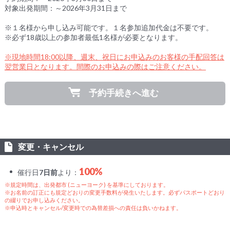
対象出発期間：～2026年3月31日まで
※１名様から申し込み可能です。１名参加追加代金は不要です。
※必ず18歳以上の参加者最低1名様が必要となります。
※現地時間18:00以降、週末、祝日にお申込みのお客様の手配回答は
翌営業日となります。間際のお申込みの際はご注意ください。
予約手続きへ進む
変更・キャンセル
100%
催行日
7日前
より：
※規定時間は、出発都市 (ニューヨーク) を基準にしております。
※お名前の訂正にも規定どおりの変更手数料が発生いたします。必ずパスポートどおり
の綴りでお申し込みください。
※申込時とキャンセル/変更時での為替差損への責任は負いかねます。