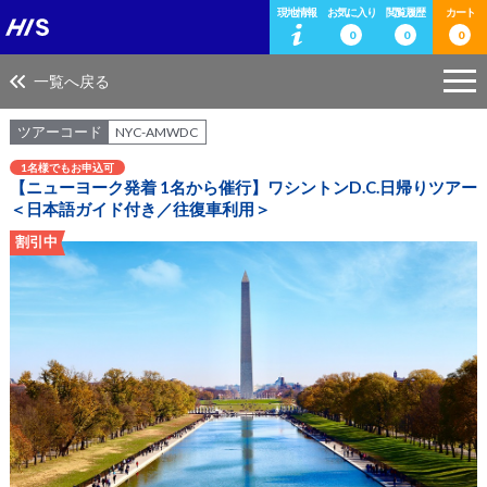
現地情報
お気に入り
閲覧履歴
カート
0
0
0
一覧へ戻る
ツアーコード
NYC-AMWDC
1名様でもお申込可
【ニューヨーク発着 1名から催行】ワシントンD.C.日帰りツアー
＜日本語ガイド付き／往復車利用＞
割引中