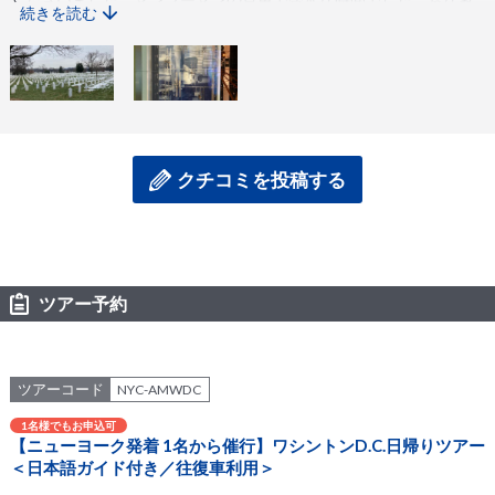
続きを読む
に同日同バスには，ポルトガル，イタリア，フランス，そして英語
圏からの観光客が同乗していたので，フランス語，イタリア語，ポ
ルトガル語，英語，そして日本語が飛び交って面白い風景でした．
ワシントンに行くまでに４〜５時間くらい移動に必要でしたが，途
中休憩もあり，さほど長くは感じませんでした．到着先でスミソニ
アン博物館の科学館に団体として入場したのですが，他の美術館の
選択肢もあり，絵画が好きな方はあちら，マンハッタンの自然史博
物館と比較したい方はそちら，のようにすることもできるようで
クチコミを投稿する
す．その場合には，事前に少し学習が必要ですね．いずれにせよ，
一日過ごすには大変楽しく有意義な小旅行でした．
ツアー予約
ツアーコード
NYC-AMWDC
1名様でもお申込可
【ニューヨーク発着 1名から催行】ワシントンD.C.日帰りツアー
＜日本語ガイド付き／往復車利用＞