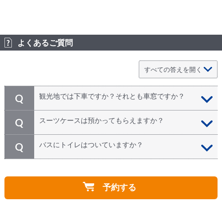
よくあるご質問
観光地では下車ですか？それとも車窓ですか？
Q
観光地全て下車にて観光予定となります。それぞれの観
A
スーツケースは預かってもらえますか？
Q
光時間については、場 所と当日の状況により前後しま
すが、基本的には短い場所で2０～３０分、長い 場所で
スーツケースはお預かり可能です。お１人様１つ以上の
A
バスにトイレはついていますか？
Q
すと１時間～１時間半となります。
場合は必ずお問い合わせください。貴重品は必ずご自身
で管理をお願いします。
車両のサイズは参加者人数によりバスやバンなどを利用
A
し、当日に確定します。走行途中、休憩時間は設けられ
予約する
ますので、その際にトイレをご利用下さい。