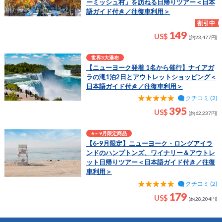
ーミッシュ村」を訪ねる日帰りツアー＜日本
語ガイド付き／往復車利用＞
割引中
149
US$
(約23,477円)
世界3大瀑布
【ニューヨーク発着 1名から催行】ナイアガ
ラの滝1泊2日とアウトレットショッピング＜
日本語ガイド付き／往復車利用＞
クチコミ (2)
395
US$
(約62,237円)
6～9月限定商品
【6-9月限定】ニューヨーク・ロングアイラ
ンドのハンプトンズ、ワイナリー＆アウトレ
ット日帰りツアー＜日本語ガイド付き／往復
車利用＞
クチコミ (2)
179
US$
(約28,204円)