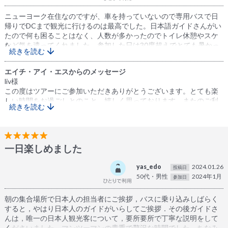
なか1日で回りきれない数の名所を効率よくご案内できるのがツアー
の醍醐味ですが、ガイドの解説によって、より深く充実した1日をお
ニューヨーク在住なのですが、車を持っていないので専用バスで日
過ごしいただけたのであれば何よりでございます。
帰りでDCまで観光に行けるのは最高でした。日本語ガイドさんがい
たので何も困ることはなく、人数が多かったのでトイレ休憩やスケ
担当ガイドの吉田をはじめ、運転手や他のスタッフへも温かいお言
など気を遣ってくれました。参加した日は30度超えでとても暑かっ
続きを読む
葉を頂戴し、私どもにとってこの上ない喜びであり、今後の大きな
たので、外を歩き回って帰りはかなりくたくたでした。サングラス
励みとなります。頂戴したお言葉は、必ず本人たちにも申し伝えま
と動きやすい服装がおすすめです。週末ちょっとニューヨークを離
エイチ・アイ・エスからのメッセージ
す。
れてお出かけしたい時にぴったりです。DC滞在時間は5時間くらい
liv様
でまだまだ見たりないので、今度自分でいってみようと思います。
この度はツアーにご参加いただきありがとうございます。とても楽
これからも皆様の素晴らしい旅の思い出作りのお手伝いができるよ
しい時間をお過ごしとのこと、嬉しく思っております。またのご利
う、スタッフ一同努めてまいります。またいつかご夫婦でご旅行さ
続きを読む
用をよろしくお願いいたします。
れる機会がございましたら、ぜひ弊社にお声がけくださいませ。
お客様の今後のご健康とご多幸を心よりお祈り申し上げます。この
度は本当にありがとうございました！
一日楽しめました
yas_edo
2024.01.26
投稿日
50代・男性
2024年1月
参加日
朝の集合場所で日本人の担当者にご挨拶，バスに乗り込みしばらく
すると，やはり日本人のガイドがいらしてご挨拶．その後ガイドさ
んは，唯一の日本人観光客について，要所要所で丁寧な説明をして
くださいました．マンツーマンの貴重で贅沢な時間でした．ちなみ