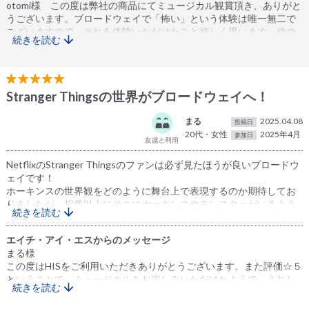
otomi様 この度は弊社の商品にてミュージカル観賞頂き、ありがと
うございます。ブロードウェイで「怖い」という体験は唯一無二で
ございますので、それを体験いただけたこと嬉しく思います。他の
続きを読む
ミュージカルのお申込みもお待ちしております。よろしくお願いい
たします。
Stranger Thingsの世界がブロードウェイへ！
まる
2025.04.08
投稿日
20代・女性
2025年4月
参加日
NetflixのStranger Thingsのファンは必ず見たほうが良いブロードウ
ェイです！
ホーキンスの世界観をどのように舞台上で表現するのか期待してお
りましたが、想像以上にそこにホーキンスやモンスターがいるよう
続きを読む
な空間でした！初めてStranger Thingsを見たときの衝撃と同じよう
な衝撃を受け、どんどん物語に引き込まれてしまいました。なぜ
エイチ・アイ・エスからのメッセージ
Netflixシリーズが始まったのか、物語の原点とも言える作品でし
まる様
た。
この度はHISをご利用いただきありがとうございます。また評価☆５
ということで、ミュージカルをお楽しみいただけたようで、うれし
続きを読む
く思います。
またニューヨークにいらした際にはぜひミュージカルをお楽しみく