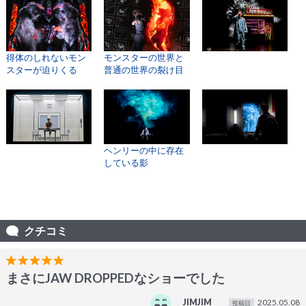
得体のしれないモン
モンスターの世界と
スターが迫りくる
普通の世界の裂け目
ヘンリーの中に存在
している影
クチコミ
まさにJAW DROPPEDなショーでした
JIMJIM
2025.05.08
投稿日