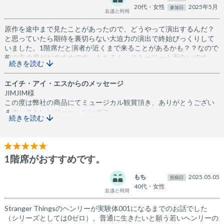
20代・女性
2025年5月
参加日
原作を途中まで見たことがあったので、どうやって演出するんだ？
と思っていたら期待を裏切らない大迫力の演出で終始びっくりして
いました。1階席だと演者が近くまで来ることがあるかも？？なので
前の方の席がおすすめです。もちろん、ストーリーも面白いです
続きを読む
が、ドラマを数シーズンは見ておくことをおすすめします！ドラマ
のつながりが分かると、これもしかして？？と推測しながら見るこ
エイチ・アイ・エスからのメッセージ
とができて楽しかったです。
JIMJIM様
この度は弊社の商品にてミュージカル観賞頂き、ありがとうござい
ます。ストレンジャー・シングス
続きを読む
は有名なネットフリックスドラマで演出が難しいと言われておりま
したが、圧巻の体験をしていただき嬉しく思います。
また別のミュージカルのお申込みもお待ちしております。よろしく
お願いいたします。
1階席がおすすめです。
もち
2025.05.05
投稿日
40代・女性
Stranger Thingsのヘンリーが実験体001になるまでのお話でした
（シリーズとしては0ゼロ）。普通に生きたいと願う若いヘンリーの