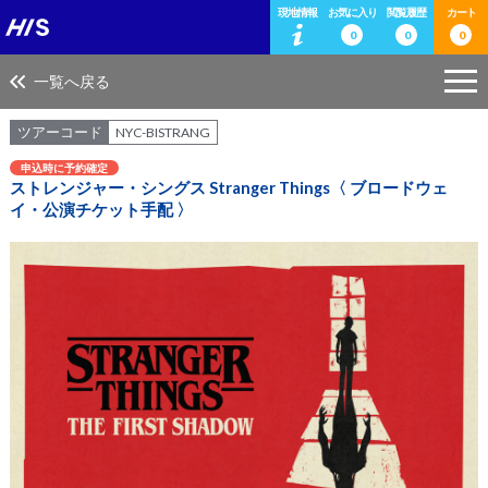
現地情報
お気に入り
閲覧履歴
カート
0
0
0
一覧へ戻る
ツアーコード
NYC-BISTRANG
申込時に予約確定
ストレンジャー・シングス Stranger Things〈 ブロードウェ
イ・公演チケット手配 〉