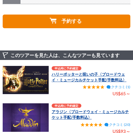
し訳ございませんが、お申込後のチケット内容（演目、
日時、枚数、座席エリアなど）は変更、またはキャンセ
お申込完了メールは、お申込時にご登録頂きましたEメ
A
ルはできかねます。お申込み時に100%の変更・キャン
ールへ自動送信されております。メールが届かない原因
セル規定となりますので、十分ご確認頂いた上でお申込
予約する
としまして、大きく4つのケースが考えられます。
下さい。
①申込み時にメールアドレスの綴りを間違った
②迷惑メールに振り分けられてしまった
③（携帯メールの場合）設定で弊社アドレスが迷惑メー
ルとして受信を拒否している
④予約完了時にインターネットの接続障害が起きた
※お手数ではございますが、まずは迷惑メールフォル
このツアーを見た人は、こんなツアーも見ています
ダ、迷惑メール設定をご確認頂いてから、
こちらのお問
い合わせフォーム
にお申込者様のお名前、内容（日時、
申込時に予約確定
演目）を明記の上、お問い合わせ下さい。
ハリーポッターと呪いの子〈ブロードウェ
イ・ミュージカルチケット手配/手数料込〉
クチコミ (1)
US$65～
申込時に予約確定
アラジン〈ブロードウェイ・ミュージカルチ
ケット手配/手数料込〉
クチコミ (20)
US$93～