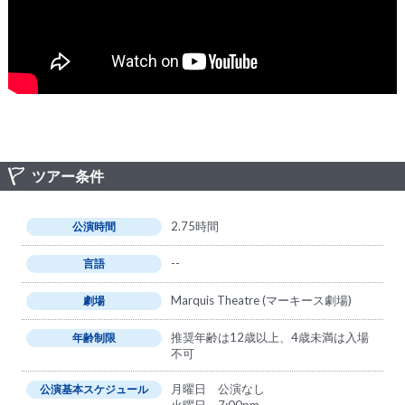
ツアー条件
2.75時間
公演時間
--
言語
Marquis Theatre (マーキース劇場)
劇場
推奨年齢は12歳以上、4歳未満は入場
年齢制限
不可
月曜日 公演なし
公演基本スケジュール
火曜日 7:00pm