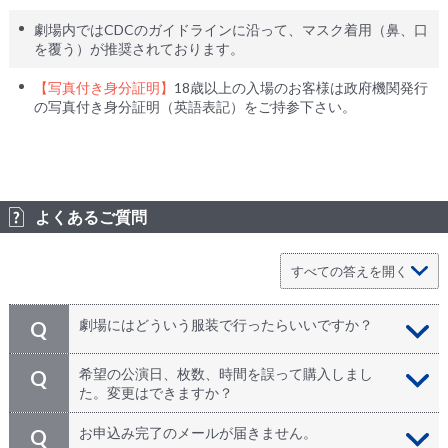
劇場内ではCDCのガイドラインに沿って、マスク着用（鼻、口
を覆う）が推奨されております。
【写真付き身分証明】
18歳以上の入場のお客様は政府機関発行
の写真付き身分証明（英語表記）をご持参下さい。
よくあるご質問
劇場にはどういう服装で行ったらいいですか？
Q
特にドレスコードはありません。劇場内は冷房や暖房が
A
希望の公演日、枚数、時間を誤って購入しまし
Q
良く効いていることがあります。夏場はカーデガンや羽
た。変更はできますか？
織りもの、冬場は体温調整ができる服装でご参加下さ
い。
いいえ。ご予約完了時にお手配が完了しております。申
A
お申込み完了のメールが届きません。
Q