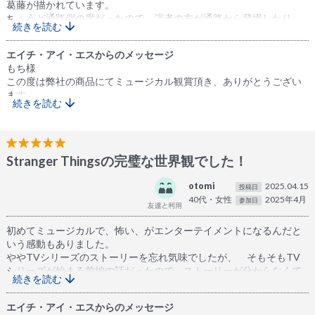
葛藤が描かれています。
ちょうど通路側の席だったので、演者の方が通路から登場したり、
続きを読む
歩いたりするのがよく見えて、そういう演出があると思わなかった
のでうれしかったです。１階席がおすすめです。
エイチ・アイ・エスからのメッセージ
もち様
この度は弊社の商品にてミュージカル観賞頂き、ありがとうござい
ます。
続きを読む
演出を楽しんでいただけたこと何よりでございます。
また別のミュージカルのお申込みもお待ちしております。よろしく
お願いいたします。
Stranger Thingsの完璧な世界観でした！
otomi
2025.04.15
投稿日
40代・女性
2025年4月
参加日
初めてミュージカルで、怖い、がエンターテイメントになるんだと
いう感動もありました。
ややTVシリーズのストーリーを忘れ気味でしたが、 そもそもTV
シリーズが始まる前編の話だったので、ストーリーが分からなくて
続きを読む
も全く気にならず。 ずっと演技だけかと思いきや、1950年代の音
楽やダンスなど、明るいエンターテイメントもあり、楽しかったで
エイチ・アイ・エスからのメッセージ
す。これから、またTVシリーズを見返そうと思います。