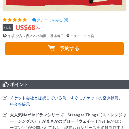
クチコミをみる (4)
US$68～
代金
午後,夕方～夜／2.75時間／基本毎日
ニューヨーク発
予約する
ポイント
チケット会社と提携している為、すぐにチケットの空き状況、
料金を提示！
大人気Netflixドラマシリーズ「Stranger Things（ストレンジャ
ー・シングス）」がまさかのブロードウェイへ！
Netflixではシ
ーズン1-4が公開されており、現在も新シリーズを絶賛制作中！