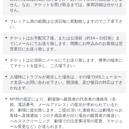
せん。なお、チケットを受け取るまでは、座席詳細は分かりま
せん。
プレミアム席の範囲は公演日毎に変動致しますのでご了承下さ
い。
チケットはお手配完了後、または公演前（約14～10日前）ま
でにメールにてお送り致します。間際にお申込みのお客様は翌
営業日にお送り致します。
チケットは公演前にメールにてお送り致します。携帯の端末に
てチケットを提示し、ご入場下さい。
入場時にトラブルが発生した場合は、その場でHISニューヨー
ク支店へお問い合わせ下さい。開演後、及び後日の対応はでき
かねます。
NY州の規定により、劇場側へ鑑賞者の代表者の連絡先（名
前、電話番号、メールアドレス）の提出が求められているた
め、劇場に提出致します。ご提出頂いた連絡先には劇場からお
客様へ直接通知（コロナ感染者が出た場合の鑑賞者の後追い、
ヘルススクリーニング、劇場での注意事項等の変更、スケジュ
ール変更など）が送られます。