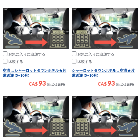
お気に入りに追加
お気に入りに追加
比較
比較
空港 →シャーロットタウンホテル★片
シャーロットタウンホテル→空港★片
道送迎 (5~10月)
道送迎 (5~10月)
93
93
CA$
CA$
(約10,518円)
(約10,518円)