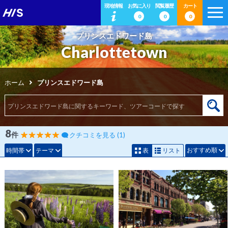
現地情報
お気に入り
閲覧履歴
カート
0
0
0
プリンスエドワード島
Charlottetown
ホーム
プリンスエドワード島
8
件
クチコミを見る (1)
おすすめ順
時間帯
テーマ
表
リスト