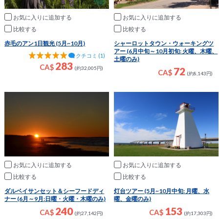
お気に入りに追加
お気に入りに追加
比較
比較
赤毛のアン1日観光 (5月~10月)
シャーロットタウン・ウォーキングツ
アー (6月中旬～10月初旬: 火曜、木曜、
クチコミ (1)
土曜のみ)
283
CA$
(約32,005円)
72
CA$
(約8,143円)
お気に入りに追加
お気に入りに追加
比較
比較
ダルベイサンセット＆シーフードディ
灯台ツアー (5月~10月中旬: 月曜、水
ナー (6月～9月:日曜・火曜・木曜のみ)
曜、金曜のみ)
240
153
CA$
CA$
(約27,142円)
(約17,303円)