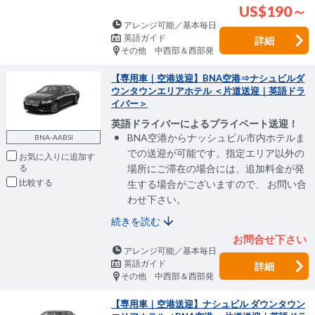
US$190～
アレンジ可能／基本毎日
英語ガイド
詳細
その他 中西部＆西部発
【専用車｜空港送迎】BNA空港⇒ナシュビルダ
ウンタウンエリアホテル ＜片道送迎｜英語ドラ
イバー＞
英語ドライバーによるプライベート送迎！
BNA空港からナッシュビル市内ホテルま
BNA-AABSI
での送迎が可能です。指定エリア以外の
お気に入りに追加
場所にご滞在の場合には、追加料金が発
比較
生する場合がございますので、 お問い合
わせ下さい。
続きを読む
お問合せ下さい
アレンジ可能／基本毎日
英語ガイド
詳細
その他 中西部＆西部発
【専用車｜空港送迎】ナシュビル ダウンタウン