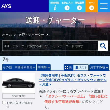
現地情報
お気に入り
閲覧履歴
カート
0
0
0
送迎・チャーター
ホーム
送迎・チャーター
7
件
その他 中西部＆西部
時間帯
おすすめ順
表
リスト
【英語専用車｜手配代行】ダラス・フォートワ
ース空港(DFW)⇒ダラス・ダウンタウン ホテル
＜片道＞
英語ドライバーによるプライベート送迎！
『タクシー/ウーバー以上』『旅行会社に
DFW-BLBCI
依頼する空港送迎未満』
の良いとこど
お気に入りに追加
り。