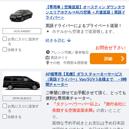
【専用車｜空港送迎】オースティン ダウンタウ
ンエリアホテル⇒AUS空港 ＜片道送迎｜英語ド
ライバー＞
英語ドライバーによるプライベート送迎！
ホテルから空港まで送迎致します。
AUS-AABSO
お気に入りに追加
続きを読む
お問合せ下さい
比較
アレンジ可能／基本毎日
英語ガイド
詳細
その他 中西部＆西部発
AP様専用【見積】ダラス チャーターサービス
（英語ドライバー）Van/SUV 5名様まで －8時
間チャーター
ご希望に併せてお手配させて頂く、とっても
便利な専用車チャーター。
DFW-BLBV51
『タクシー/ウーバー以上』『旅行会社に
お気に入りに追加
依頼する空港送迎未満』
の良いとこど
り。
比較
面倒な予約手続きとお支払は予め日本語