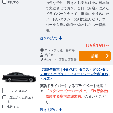
比較
面倒な予約手続きとお支払は予め日本語
で完結させておき、当日はお迎えに来た
ドライバーと会って、車両に乗り込むだ
け！長いタクシーの列に並んだり、ウー
バー乗り場の混雑の煩わしさも一切無
用。
続きを読む
US$190～
アレンジ可能／基本毎日
英語ガイド
詳細
その他 中西部＆西部発
【英語専用車｜手配代行】ダラス・ダウンタウ
ン ホテル⇒ダラス・フォートワース空港(DFW)
＜片道＞
英語ドライバーによるプライベート送迎！
『タクシー/ウーバー以上』『旅行会社に
DFW-BLBCO
依頼する空港送迎未満』
の良いとこど
お気に入りに追加
り。
比較
続きを読む