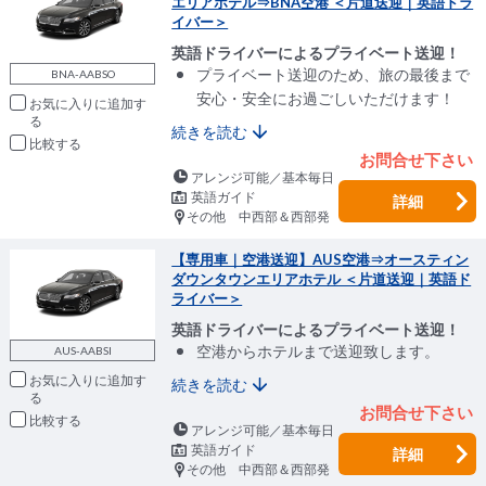
エリアホテル⇒BNA空港 ＜片道送迎｜英語ドラ
イバー＞
英語ドライバーによるプライベート送迎！
プライベート送迎のため、旅の最後まで
BNA-AABSO
安心・安全にお過ごしいただけます！
お気に入りに追加
続きを読む
比較
お問合せ下さい
アレンジ可能／基本毎日
英語ガイド
詳細
その他 中西部＆西部発
【専用車｜空港送迎】AUS空港⇒オースティン
ダウンタウンエリアホテル ＜片道送迎｜英語ド
ライバー＞
英語ドライバーによるプライベート送迎！
空港からホテルまで送迎致します。
AUS-AABSI
お気に入りに追加
続きを読む
お問合せ下さい
比較
アレンジ可能／基本毎日
英語ガイド
詳細
その他 中西部＆西部発