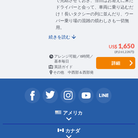
で完結させておき、当日はお迎えに来た
ドライバーと会って、車両に乗り込むだ
け！長いタクシーの列に並んだり、ウー
バー乗り場の混雑の煩わしさも一切無
用。
続きを読む
1,650
US$
(約261,228円)
アレンジ可能／8時間／
基本毎日
詳細
英語ガイド
その他 中西部＆西部発
アメリカ
カナダ