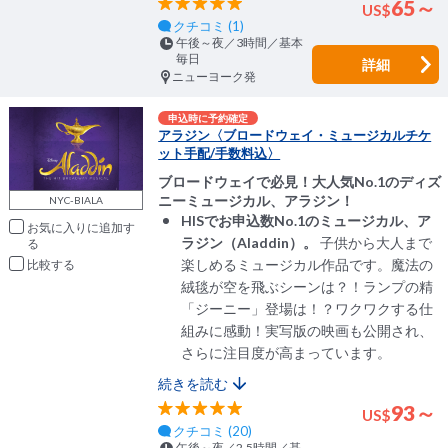
65～
US
$
クチコミ (1)
午後～夜／3時間／基本
毎日
詳細
ニューヨーク発
申込時に予約確定
アラジン〈ブロードウェイ・ミュージカルチケ
ット手配/手数料込〉
ブロードウェイで必見！大人気No.1のディズ
ニーミュージカル、アラジン！
NYC-BIALA
HISでお申込数No.1のミュージカル、ア
お気に入りに追加
ラジン（Aladdin）。
子供から大人まで
楽しめるミュージカル作品です。魔法の
比較
絨毯が空を飛ぶシーンは？！ランプの精
「ジーニー」登場は！？ワクワクする仕
組みに感動！実写版の映画も公開され、
さらに注目度が高まっています。
続きを読む
93～
US
$
クチコミ (20)
午後～夜／2.5時間／基