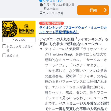
クチコミ (10)
午後～夜／2.5時間／日
月火木金土
詳細
ニューヨーク発
申込時に予約確定
ライオンキング〈ブロードウェイ・ミュージカ
ルチケット手配/手数料込〉
ディズニーの人気映画『ライオンキング』を
NYC-BILIO
原作にした壮大で感動的なミュージカル
お気に入りに追加
ディズニーの人気映画『ライオン・キン
グ(The Lion King)』を原作にした壮大で
比較
感動的なミュージカル。「サークル・オ
ブ・ライフ」、「ハクナ・マタタ」、
「愛を感じて」など聞いたことのある歌
の生演奏も。呪術師「ラフィキ」の存在
感のあるパフォーマンスには圧倒されま
す。エルトン・ジョンが楽曲に加わり、
舞台セット、衣装、ダンス、歌とブロー
ドウェイで見るにふさわしいミュージカ
ルです。
ベストミュージカル賞など6部門
でトニー賞を受賞した不動の人気作品
で