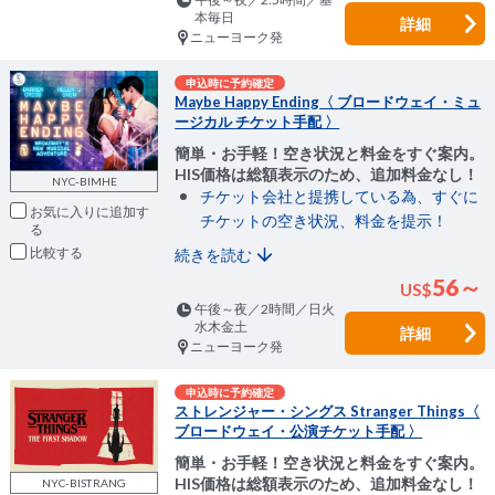
本毎日
詳細
ニューヨーク発
申込時に予約確定
Maybe Happy Ending〈 ブロードウェイ・ミュ
ージカル チケット手配 〉
簡単・お手軽！空き状況と料金をすぐ案内。
HIS価格は総額表示のため、追加料金なし！
NYC-BIMHE
チケット会社と提携している為、すぐに
お気に入りに追加
チケットの空き状況、料金を提示！
比較
続きを読む
56～
US
$
午後～夜／2時間／日火
水木金土
詳細
ニューヨーク発
申込時に予約確定
ストレンジャー・シングス Stranger Things〈
ブロードウェイ・公演チケット手配 〉
簡単・お手軽！空き状況と料金をすぐ案内。
HIS価格は総額表示のため、追加料金なし！
NYC-BISTRANG