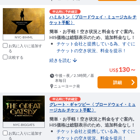
申込時に予約確定
ハミルトン〈 ブロードウェイ・ミュージカル チ
ケット手配 〉
簡単・お手軽！空き状況と料金をすぐ案内。
HIS価格は総額表示のため、追加料金なし！
NYC-BIHML
チケット会社と提携している為、すぐに
お気に入りに追加
チケットの空き状況、料金を提示！
比較
続きを読む
130～
US
$
午後～夜／2.5時間／基
本毎日
詳細
ニューヨーク発
申込時に予約確定
グレート・ギャツビー〈 ブロードウェイ・ミュ
ージカル チケット手配 〉
簡単・お手軽！空き状況と料金をすぐ案内。
HIS価格は総額表示のため、追加料金なし！
NYC-BIGGATS
チケット会社と提携している為、すぐに
お気に入りに追加
チケットの空き状況、料金を提示！