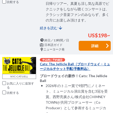
比較
日帰りツアー。真夏も涼し気な高原でピ
クニックをしながら聴くコンサートは、
クラシック音楽ファンのみならず、多く
の方にお楽しみ頂けます。
続きを読む
US$198~
終日／13時間／日
日本語ガイド
詳細
ニューヨーク発
申込時に予約確定
Cats: The Jellicle Ball〈ブロードウェイ・ミュ
ージカルチケット手配/手数料込〉
ブロードウェイの新作！Cats: The Jellicle
NYC-CATSJELL
Ball
お気に入りに追加
2026年のトニー賞で9部門にノミネー
ト、ミュージカル演出賞を含む3冠を受
比較
賞。西野亮廣さん/株式会社CHIMNEY
TOWNが共同プロデューサー（Co
Producer）として参画するミュージカ