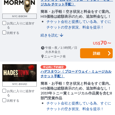
ジカル チケット手配 〉
簡単・お手軽！空き状況と料金をすぐ案内。
HIS価格は総額表示のため、追加料金なし！
NYC-BIBOM
チケット会社と提携している為、すぐに
お気に入りに追加
チケットの空き状況、料金を提示！
比較
続きを読む
70～
US
$
午後～夜／2.5時間／日
火水木金土
詳細
ニューヨーク発
申込時に予約確定
ハデスタウン〈 ブロードウェイ・ミュージカル
チケット手配 〉
簡単・お手軽！空き状況と料金をすぐ案内。
NYC-BIHAD
HIS価格は総額表示のため、追加料金なし！
お気に入りに追加
2019年トニー賞ミュージカル作品賞を含む8
部門受賞作品
比較
チケット会社と提携している為、すぐに
チケットの空き状況、料金を提示！