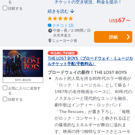
チケットの空き状況、料金を提示！
比較
続きを読む
67～
US
$
クチコミ (2)
午後～夜／2.5時間／日
火水木金土
詳細
ニューヨーク発
申込時に予約確定
THE LOST BOYS〈ブロードウェイ・ミュージカ
ルチケット手配/手数料込〉
ブロードウェイの新作！THE LOST BOYS
カルト的人気を誇る80年代ホラー映画が
NYC-BILOS
「ロック・ミュージカル」として蘇る！
お気に入りに追加
1987年の名作映画をベースに、80年代の
ノスタルジーと現代的なエッジを融合。
比較
劇中歌はインディー・ロックバンド
「The Rescues」が書き下ろし、「毎晩
がロック・コンサート」と称されるほど
の爆発的なエネルギーが舞台に溢れま
す。映画の持つ独特なダークさとユーモ