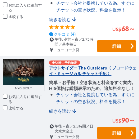
チケット会社と提携している為、すぐに
お気に入りに追加
チケットの空き状況、料金を提示！
比較
続きを読む
68～
US
$
クチコミ (4)
午後, 夕方～夜／2.75時
間／基本毎日
詳細
ニューヨーク発
申込時に予約確定
アウトサイダー The Outsiders〈 ブロードウェ
イ・ミュージカル チケット手配 〉
簡単・お手軽！空き状況と料金をすぐ案内。
HIS価格は総額表示のため、追加料金なし！
NYC-BIOUT
チケット会社と提携している為、すぐに
お気に入りに追加
チケットの空き状況、料金を提示！
比較
続きを読む
90～
US
$
午後～夜／2.5時間／日
火水木金土
詳細
ニューヨーク発