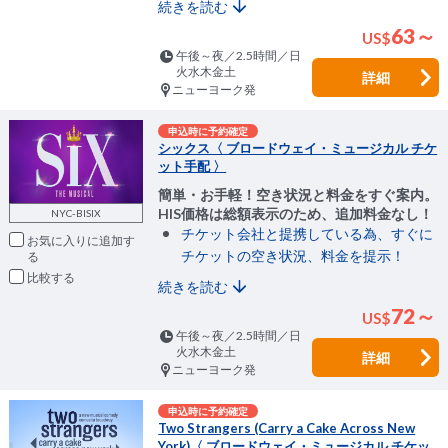
続きを読む
63～
US
$
午後～夜／2.5時間／日
火水木金土
詳細
ニューヨーク発
申込時に予約確定
シックス〈 ブロードウェイ・ミュージカル チケ
ット手配 〉
簡単・お手軽！空き状況と料金をすぐ案内。
HIS価格は総額表示のため、追加料金なし！
NYC-BISIX
チケット会社と提携している為、すぐに
お気に入りに追加
チケットの空き状況、料金を提示！
比較
続きを読む
72～
US
$
午後～夜／2.5時間／日
火水木金土
詳細
ニューヨーク発
申込時に予約確定
Two Strangers (Carry a Cake Across New
York)〈 ブロードウェイ・ミュージカル チケッ