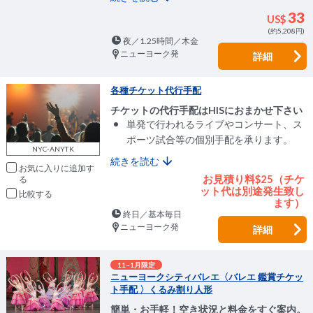
33
US$
(約5,208円)
夜／1.25時間／木金
ニューヨーク発
詳細
各種チケット代行手配
チケットの代行手配はHISにおまかせ下さい
単発で行われるライブやコンサート、ス
ポーツ試合等の個別手配を承ります。
NYC-ANYTK
続きを読む
お気に入りに追加
お見積り料$25（チケ
ット代は別途発生致し
比較
ます）
終日／基本毎日
ニューヨーク発
詳細
11~1月限定
ニューヨークシティバレエ〈バレエ 鑑賞チケッ
ト手配 〉くるみ割り人形
簡単・お手軽！空き状況と料金をすぐ案内。