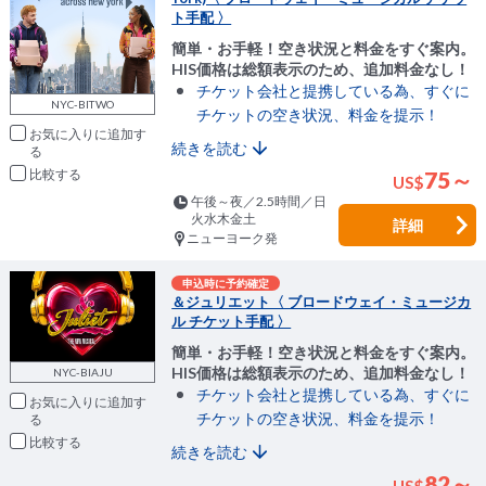
ト手配 〉
簡単・お手軽！空き状況と料金をすぐ案内。
HIS価格は総額表示のため、追加料金なし！
チケット会社と提携している為、すぐに
NYC-BITWO
チケットの空き状況、料金を提示！
お気に入りに追加
続きを読む
比較
75～
US
$
午後～夜／2.5時間／日
火水木金土
詳細
ニューヨーク発
申込時に予約確定
＆ジュリエット〈 ブロードウェイ・ミュージカ
ル チケット手配 〉
簡単・お手軽！空き状況と料金をすぐ案内。
HIS価格は総額表示のため、追加料金なし！
NYC-BIAJU
チケット会社と提携している為、すぐに
お気に入りに追加
チケットの空き状況、料金を提示！
比較
続きを読む
82～