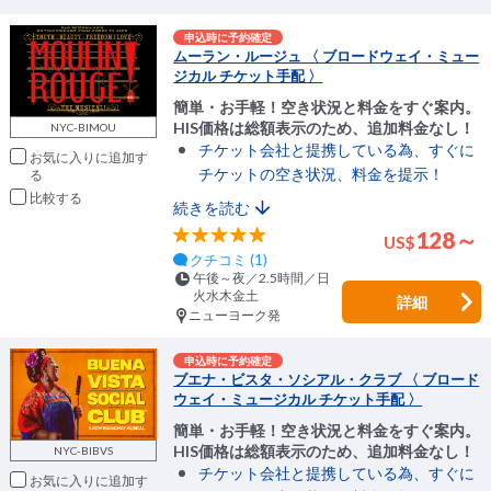
申込時に予約確定
ムーラン・ルージュ 〈 ブロードウェイ・ミュー
ジカル チケット手配 〉
簡単・お手軽！空き状況と料金をすぐ案内。
HIS価格は総額表示のため、追加料金なし！
NYC-BIMOU
チケット会社と提携している為、すぐに
お気に入りに追加
チケットの空き状況、料金を提示！
比較
続きを読む
128～
US
$
クチコミ (1)
午後～夜／2.5時間／日
火水木金土
詳細
ニューヨーク発
申込時に予約確定
ブエナ・ビスタ・ソシアル・クラブ 〈 ブロード
ウェイ・ミュージカル チケット手配 〉
簡単・お手軽！空き状況と料金をすぐ案内。
HIS価格は総額表示のため、追加料金なし！
NYC-BIBVS
チケット会社と提携している為、すぐに
お気に入りに追加