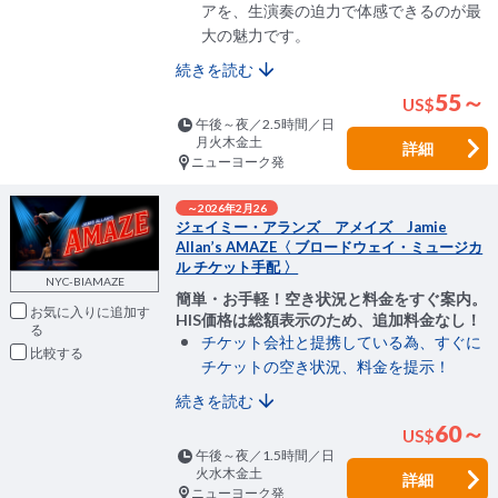
アを、生演奏の迫力で体感できるのが最
大の魅力です。
続きを読む
55～
US
$
午後～夜／2.5時間／日
月火木金土
詳細
ニューヨーク発
～2026年2月26
ジェイミー・アランズ アメイズ Jamie
Allan’s AMAZE〈 ブロードウェイ・ミュージカ
ル チケット手配 〉
NYC-BIAMAZE
簡単・お手軽！空き状況と料金をすぐ案内。
お気に入りに追加
HIS価格は総額表示のため、追加料金なし！
チケット会社と提携している為、すぐに
比較
チケットの空き状況、料金を提示！
続きを読む
60～
US
$
午後～夜／1.5時間／日
火水木金土
詳細
ニューヨーク発