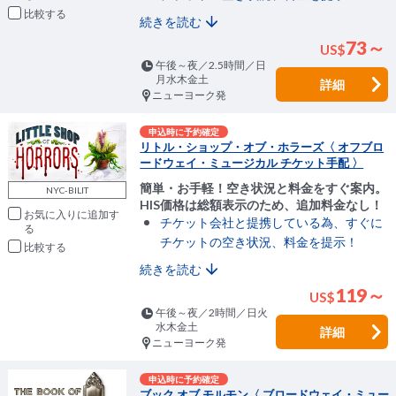
比較
続きを読む
73～
US
$
午後～夜／2.5時間／日
月水木金土
詳細
ニューヨーク発
申込時に予約確定
リトル・ショップ・オブ・ホラーズ〈 オフブロ
ードウェイ・ミュージカル チケット手配 〉
簡単・お手軽！空き状況と料金をすぐ案内。
NYC-BILIT
HIS価格は総額表示のため、追加料金なし！
お気に入りに追加
チケット会社と提携している為、すぐに
チケットの空き状況、料金を提示！
比較
続きを読む
119～
US
$
午後～夜／2時間／日火
水木金土
詳細
ニューヨーク発
申込時に予約確定
ブック オブ モルモン〈 ブロードウェイ・ミュー