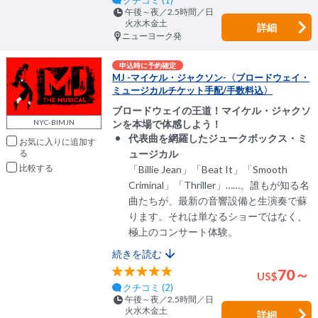
クチコミ (1)
午後～夜／2.5時間／日
火水木金土
詳細
ニューヨーク発
申込時に予約確定
MJ -マイケル・ジャクソン-〈ブロードウェイ・
ミュージカルチケット手配/手数料込〉
ブロードウェイの王道！マイケル・ジャクソ
NYC-BIMJN
ンを本場で体感しよう！
代表曲を網羅したジュークボックス・ミ
お気に入りに追加
ュージカル
比較
「Billie Jean」「Beat It」「Smooth
Criminal」「Thriller」……。誰もが知る名
曲たちが、最新の音響設備と生演奏で蘇
ります。それは単なるショーではなく、
極上のコンサート体験。
続きを読む
70～
US
$
クチコミ (2)
午後～夜／2.5時間／日
火水木金土
詳細