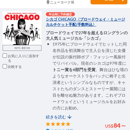
ニューヨーク発
申込時に予約確定
シカゴ CHICAGO〈ブロードウェイ・ミュージ
カルチケット手配/手数料込〉
ブロードウェイで27年を超えるロングランの
大人気ミュージカル「シカゴ」
1975年にブロードウェイでヒットした同
NYC-BICHI
名作品を初演舞台で主人公を演じた女優
お気に入りに追加
が伝説の振付師ボブ・フォッシー風振付
でリバイバル。現在のシカゴは97年度に
比較
トニー賞を6部門を受賞
。舞台はひな壇の
ようなオーケストラをバックに椅子と出
演者というシンプルなものですが、キャ
ストたちのダンスとストーリー展開には
目を離せぬ魅力があります。これぞブロ
ードウェイというミュージカルをお好み
の方にお勧め。
続きを読む
84～
US
$