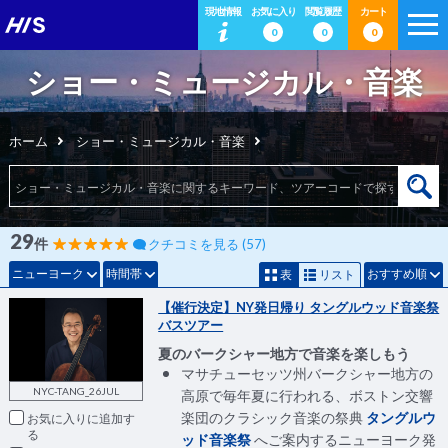
現地情報
お気に入り
閲覧履歴
カート
0
0
0
ショー・ミュージカル・音楽
ホーム
ショー・ミュージカル・音楽
29
件
クチコミを見る (57)
ニューヨーク
時間帯
おすすめ順
表
リスト
【催行決定】NY発日帰り タングルウッド音楽祭
バスツアー
夏のバークシャー地方で音楽を楽しもう
マサチューセッツ州バークシャー地方の
NYC-TANG_26JUL
高原で毎年夏に行われる、ボストン交響
楽団のクラシック音楽の祭典
タングルウ
お気に入りに追加
ッド音楽祭
へご案内するニューヨーク発