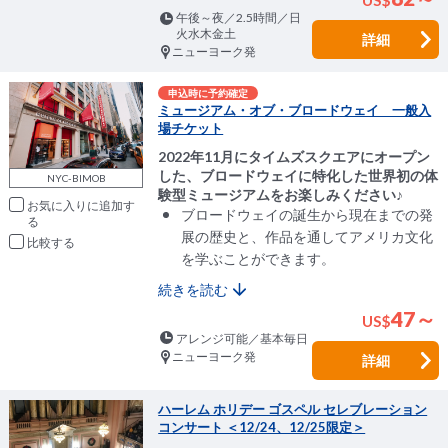
US
$
午後～夜／2.5時間／日
火水木金土
詳細
ニューヨーク発
申込時に予約確定
ミュージアム・オブ・ブロードウェイ 一般入
場チケット
2022年11月にタイムズスクエアにオープン
した、ブロードウェイに特化した世界初の体
NYC-BIMOB
験型ミュージアムをお楽しみください♪
お気に入りに追加
ブロードウェイの誕生から現在までの発
展の歴史と、作品を通してアメリカ文化
比較
を学ぶことができます。
続きを読む
47～
US
$
アレンジ可能／基本毎日
ニューヨーク発
詳細
ハーレム ホリデー ゴスペル セレブレーション
コンサート ＜12/24、12/25限定＞