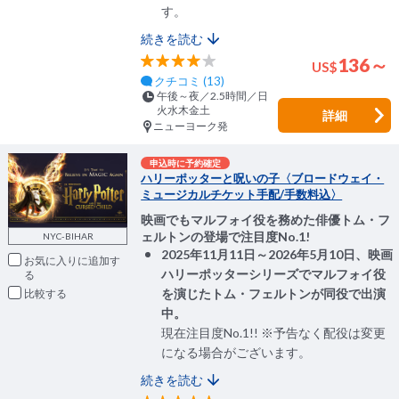
す。
続きを読む
136～
US
$
クチコミ (13)
午後～夜／2.5時間／日
火水木金土
詳細
ニューヨーク発
申込時に予約確定
ハリーポッターと呪いの子〈ブロードウェイ・
ミュージカルチケット手配/手数料込〉
映画でもマルフォイ役を務めた俳優トム・フ
ェルトンの登場で注目度No.1!
NYC-BIHAR
2025年11月11日～2026年5月10日、映画
お気に入りに追加
ハリーポッターシリーズでマルフォイ役
を演じたトム・フェルトンが同役で出演
比較
中。
現在注目度No.1!! ※予告なく配役は変更
になる場合がございます。
続きを読む