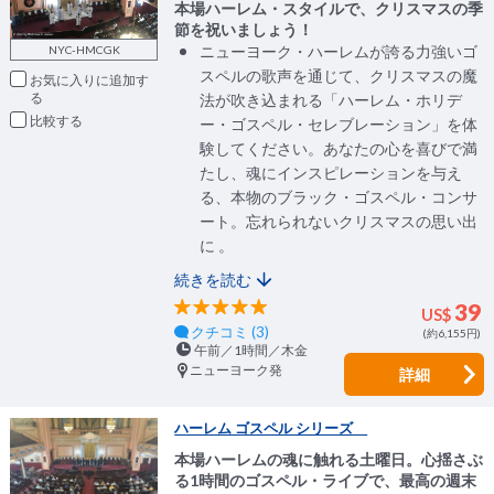
本場ハーレム・スタイルで、クリスマスの季
節を祝いましょう！
ニューヨーク・ハーレムが誇る力強いゴ
NYC-HMCGK
スペルの歌声を通じて、クリスマスの魔
お気に入りに追加
法が吹き込まれる「ハーレム・ホリデ
比較
ー・ゴスペル・セレブレーション」を体
験してください。あなたの心を喜びで満
たし、魂にインスピレーションを与え
る、本物のブラック・ゴスペル・コンサ
ート。忘れられないクリスマスの思い出
に 。
続きを読む
39
US$
クチコミ (3)
(約6,155円)
午前／1時間／木金
ニューヨーク発
詳細
ハーレム ゴスペル シリーズ
本場ハーレムの魂に触れる土曜日。心揺さぶ
る1時間のゴスペル・ライブで、最高の週末