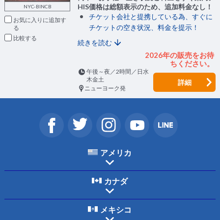
HIS価格は総額表示のため、追加料金なし！
NYC-BINCB
チケット会社と提携している為、すぐに
お気に入りに追加
チケットの空き状況、料金を提示！
比較
続きを読む
2026年の販売をお待
ちください。
午後～夜／2時間／日水
木金土
詳細
ニューヨーク発
アメリカ
カナダ
メキシコ