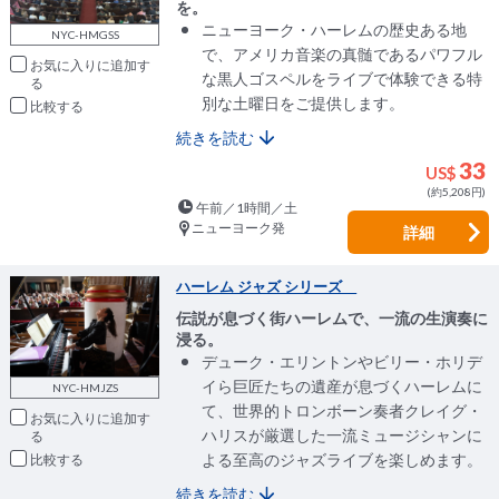
を。
ニューヨーク・ハーレムの歴史ある地
NYC-HMGSS
で、アメリカ音楽の真髄であるパワフル
お気に入りに追加
な黒人ゴスペルをライブで体験できる特
別な土曜日をご提供します。
比較
続きを読む
33
US$
(約5,208円)
午前／1時間／土
ニューヨーク発
詳細
ハーレム ジャズ シリーズ
伝説が息づく街ハーレムで、一流の生演奏に
浸る。
デューク・エリントンやビリー・ホリデ
イら巨匠たちの遺産が息づくハーレムに
NYC-HMJZS
て、世界的トロンボーン奏者クレイグ・
お気に入りに追加
ハリスが厳選した一流ミュージシャンに
よる至高のジャズライブを楽しめます。
比較
続きを読む