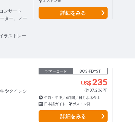
ボストン発
コンサート
詳細
をみる
レーター、ノー
イラストレー
BOS-FDYST
ツアーコード
235
US$
(約37,206円)
大学やクインシ
午前～午後／6時間／日月水木金土
日本語ガイド
ボストン発
詳細
をみる