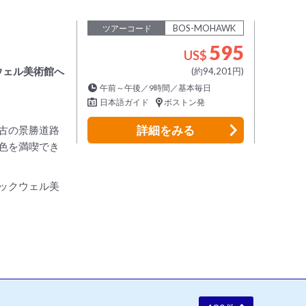
BOS-MOHAWK
ツアーコード
595
US$
ウェル美術館へ
(約94,201円)
午前～午後／9時間／基本毎日
日本語ガイド
ボストン発
詳細
をみる
古の景勝道路
色を満喫でき
ックウェル美