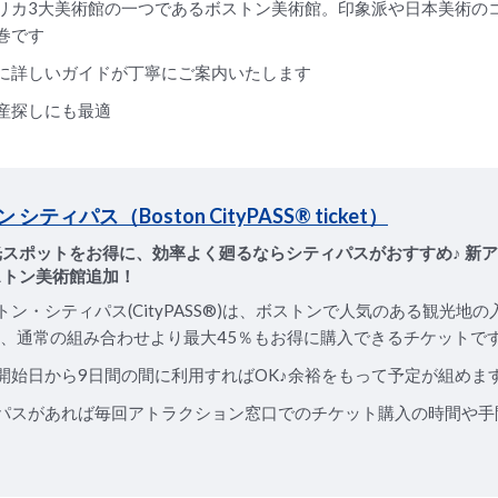
リカ3大美術館の一つであるボストン美術館。印象派や日本美術の
巻です
に詳しいガイドが丁寧にご案内いたします
産探しにも最適
 シティパス（Boston CityPASS® ticket）
光スポットをお得に、効率よく廻るならシティパスがおすすめ♪ 新
ストン美術館追加！
トン・シティパス(CityPASS®)は、ボストンで人気のある観光地の
を、通常の組み合わせより最大45％もお得に購入できるチケットで
開始日から9日間の間に利用すればOK♪余裕をもって予定が組めま
パスがあれば毎回アトラクション窓口でのチケット購入の時間や手