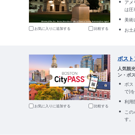
アメ
は圧
美術
お気に入りに追加
比較
お土
ボストン
人気観
ン・ボ
ボス
で)
利用
お気に入りに追加
比較
この
す。