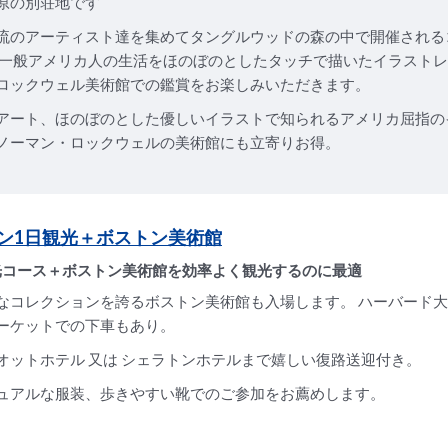
原の別荘地です
流のアーティスト達を集めてタングルウッドの森の中で開催される
 一般アメリカ人の生活をほのぼのとしたタッチで描いたイラスト
ロックウェル美術館での鑑賞をお楽しみいただきます。
アート、ほのぼのとした優しいイラストで知られるアメリカ屈指の
ノーマン・ロックウェルの美術館にも立寄りお得。
ン1日観光＋ボストン美術館
光コース＋ボストン美術館を効率よく観光するのに最適
なコレクションを誇るボストン美術館も入場します。 ハーバード
ーケットでの下車もあり。
オットホテル 又は シェラトンホテルまで嬉しい復路送迎付き。
ュアルな服装、歩きやすい靴でのご参加をお薦めします。