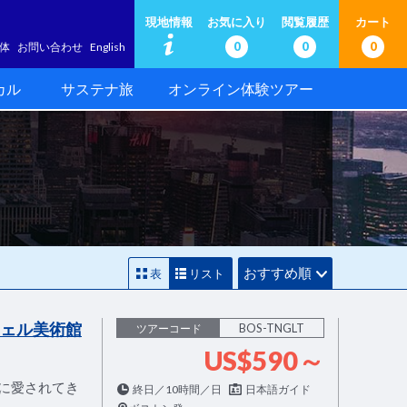
現地情報
お気に入り
閲覧履歴
カート
0
0
0
体
お問い合わせ
English
カル
サステナ旅
オンライン体験ツアー
おすすめ順
表
リスト
ウェル美術館
BOS-TNGLT
ツアーコード
US$590～
に愛されてき
終日／10時間／日
日本語ガイド