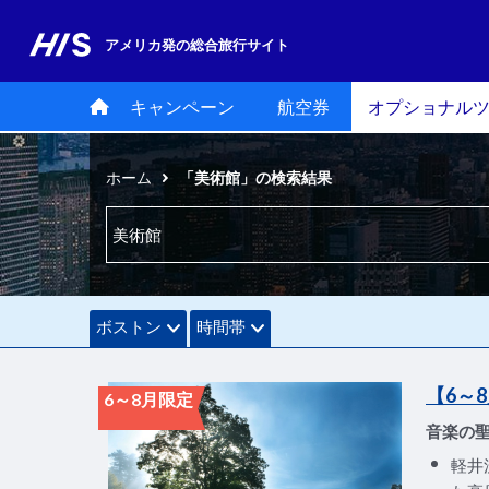
アメリカ発の
総合旅行サイト
キャンペーン
航空券
オプショナル
ホーム
「美術館」の検索結果
ボストン
時間帯
【6～
6～8月限定
音楽の
軽井