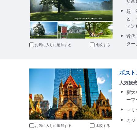
た高
超一
と、
マン
近代
ター
お気に入りに追加
比較
ボスト
人気観
膨大
ーマ
マリ
カジ
お気に入りに追加
比較