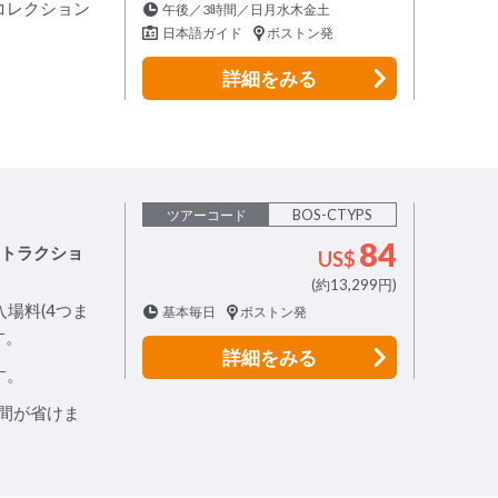
コレクション
午後／3時間／日月水木金土
日本語ガイド
ボストン発
詳細
をみる
BOS-CTYPS
ツアーコード
84
アトラクショ
US$
(約13,299円)
入場料(4つま
基本毎日
ボストン発
す。
詳細
をみる
す。
間が省けま