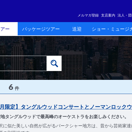
メルマガ登録
支店案内
法人・団
ツアー
パッケージツアー
送迎
ショー・ミュージ
6
件
8月限定】タングルウッドコンサートとノーマンロック
聖地タングルウッドで最高峰のオーケストラをお楽しみください。
沢に似た美しい自然が広がるバークシャー地方は、昔から芸術家達