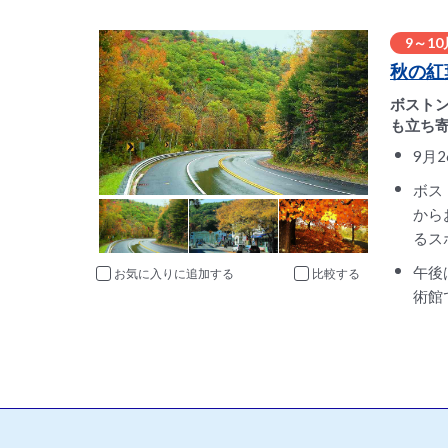
9～1
秋の紅
ボスト
も立ち
9月
ボス
から
るス
午後
お気に入りに追加
比較
術館