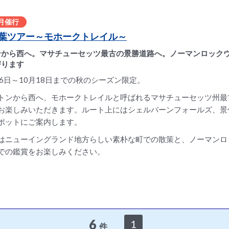
0月催行
葉ツアー～モホークトレイル～
ンから西へ。マサチューセッツ最古の景勝道路へ。ノーマンロック
寄ります
26日～10月18日までの秋のシーズン限定。
トンから西へ、モホークトレイルと呼ばれるマサチューセッツ州最
お楽しみいただきます。ルート上にはシェルバーンフォールズ、景
ポットにご案内します。
はニューイングランド地方らしい素朴な町での散策と、ノーマンロ
での鑑賞をお楽しみください。
6
1
件