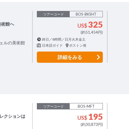
BOS-BKSHT
ツアーコード
325
美術館へ
US$
(約51,454円)
終日／8時間／日月火木金土
ェルの美術館
日本語ガイド
ボストン発
詳細
をみる
BOS-MFT
ツアーコード
195
レクションは
US$
(約30,873円)