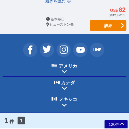
続きを読む
82
US$
(約12,952円)
基本毎日
ヒューストン発
詳細
アメリカ
カナダ
メキシコ
ホーム
ご利用規約
個人情報保護について
お問合わせ
会社案内
1
1
件
採用情報
120件