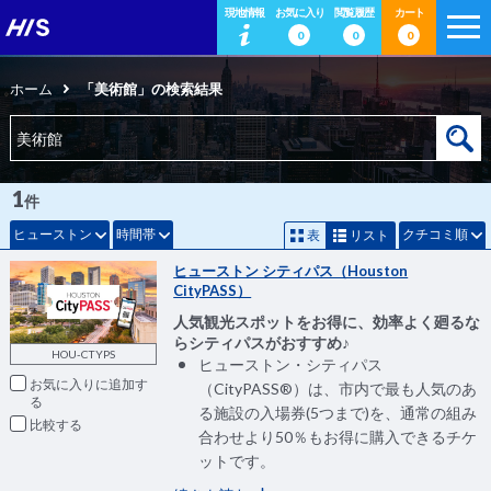
現地情報
お気に入り
閲覧履歴
カート
0
0
0
ホーム
「美術館」の検索結果
1
件
ヒューストン
時間帯
クチコミ順
表
リスト
ヒューストン シティパス（Houston
CityPASS）
人気観光スポットをお得に、効率よく廻るな
らシティパスがおすすめ♪
HOU-CTYPS
ヒューストン・シティパス
お気に入りに追加
（CityPASS®）は、市内で最も人気のあ
る施設の入場券(5つまで)を、通常の組み
比較
合わせより50％もお得に購入できるチケ
ットです。