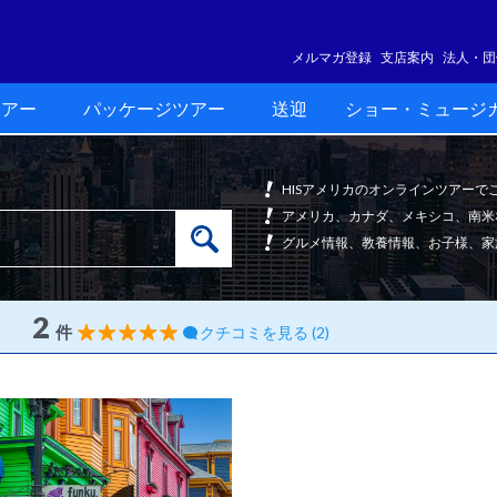
メルマガ登録
支店案内
法人・団
ツアー
パッケージツアー
送迎
ショー・ミュージ
HISアメリカのオンラインツアー
アメリカ、カナダ、メキシコ、南米
グルメ情報、教養情報、お子様、家
2
件
クチコミを見る (2)