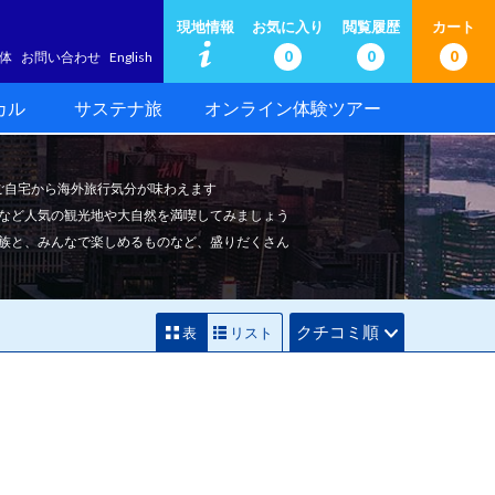
現地情報
お気に入り
閲覧履歴
カート
0
0
0
体
お問い合わせ
English
カル
サステナ旅
オンライン体験ツアー
でご自宅から海外旅行気分が味わえます
など人気の観光地や大自然を満喫してみましょう
族と、みんなで楽しめるものなど、盛りだくさん
クチコミ順
表
リスト