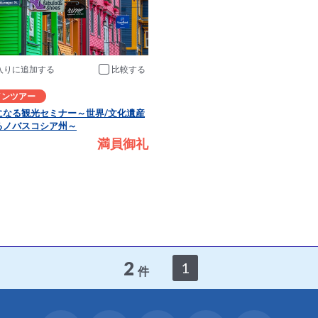
入りに追加
比較
インツアー
になる観光セミナー～世界/文化遺産
るノバスコシア州～
満員御礼
2
1
件