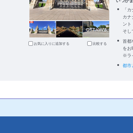
いつかま
「カ
カナ
ント
そし
首都
お気に入りに追加
比較
をお
※ラ
都市