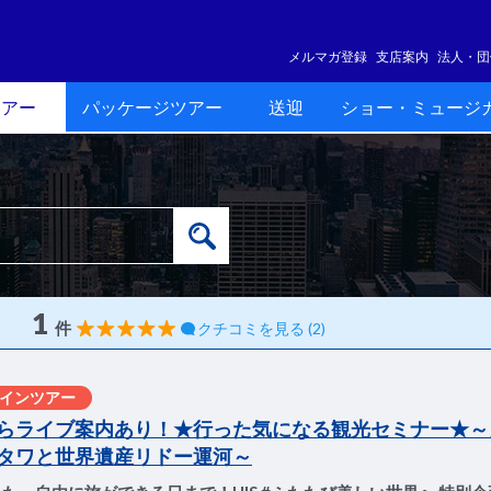
メルマガ登録
支店案内
法人・団
ツアー
パッケージツアー
送迎
ショー・ミュージ
1
件
クチコミを見る (2)
インツアー
らライブ案内あり！★行った気になる観光セミナー★～
タワと世界遺産リドー運河～