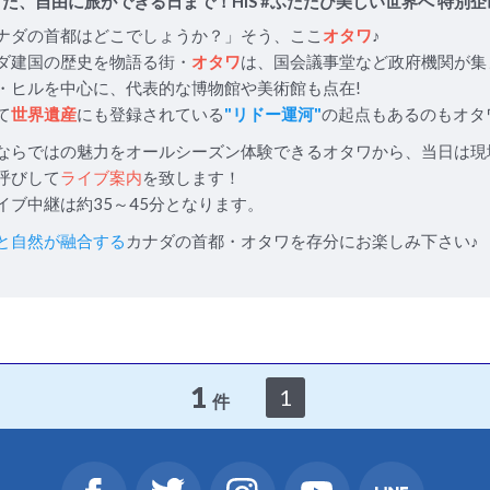
た、自由に旅ができる日まで！HIS #ふたたび美しい世界へ 特別企
ナダの首都はどこでしょうか？」そう、ここ
オタワ
♪
ダ建国の歴史を物語る街・
オタワ
は、国会議事堂など政府機関が集
・ヒルを中心に、代表的な博物館や美術館も点在!
て
世界遺産
にも登録されている
"リドー運河"
の起点もあるのもオタ
ならではの魅力をオールシーズン体験できるオタワから、当日は現
呼びして
ライブ案内
を致します！
イブ中継は約35～45分となります。
と自然が融合する
カナダの首都・オタワを存分にお楽しみ下さい♪
1
1
件