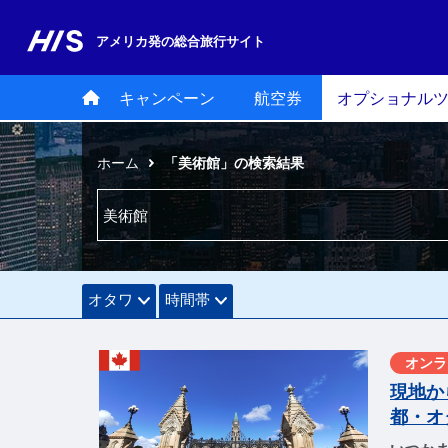
アメリカ発の
総合旅行サイト
キャンペーン
航空券
オプショナル
ホーム
「美術館」の検索結果
オタワ
時間帯
オンラ
現地か
都・オ