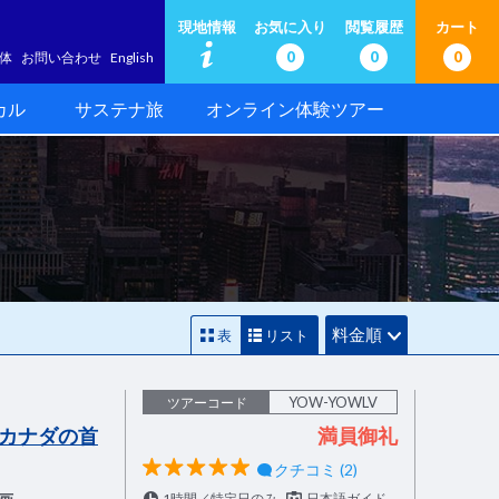
現地情報
お気に入り
閲覧履歴
カート
0
0
0
体
お問い合わせ
English
カル
サステナ旅
オンライン体験ツアー
料金順
表
リスト
YOW-YOWLV
ツアーコード
カナダの首
満員御礼
クチコミ (2)
1時間／特定日のみ
日本語ガイド