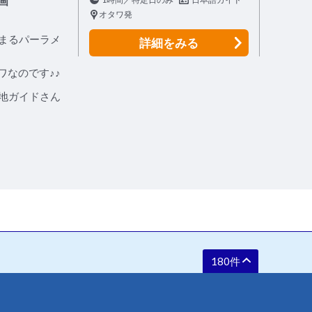
画
オタワ発
まるパーラメ
詳細
をみる
ワなのです♪♪
地ガイドさん
180件