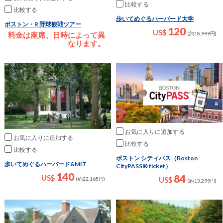
比較
比較
歩いてめぐるハーバード大学
ボストン・R 野球観戦ツアー
120
US$
(約18,999円)
料金は座席、日時によって異
なります。
お気に入りに追加
お気に入りに追加
比較
比較
ボストン シティパス（Boston
歩いてめぐるハーバード&MIT
CityPASS® ticket）
140
84
US$
US$
(約22,165円)
(約13,299円)