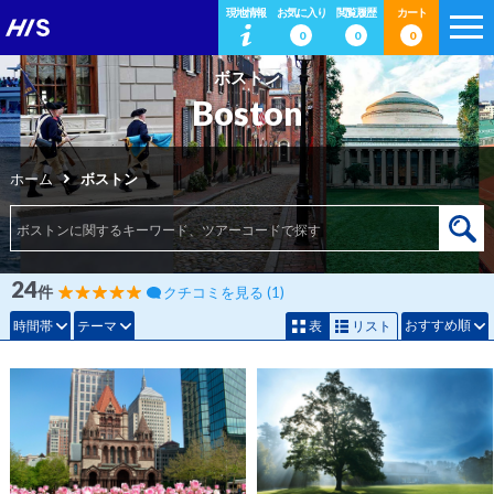
現地情報
お気に入り
閲覧履歴
カート
0
0
0
ボストン
Boston
ホーム
ボストン
24
件
クチコミを見る (1)
おすすめ順
時間帯
テーマ
表
リスト