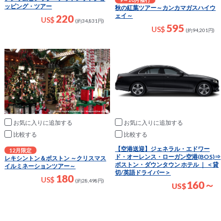
ッピング・ツアー
秋の紅葉ツアー～カンカマガスハイウ
ェイ～
220
US$
(約34,831円)
595
US$
(約94,201円)
お気に入りに追加
お気に入りに追加
比較
比較
【空港送迎】ジェネラル・エドワー
12月限定
ド・オーレンス・ローガン空港(BOS)⇒
レキシントン＆ボストン ～クリスマス
ボストン・ダウンタウン ホテル ｜ ＜貸
イルミネーションツアー～
切/英語ドライバー＞
180
US$
(約28,498円)
160～
US
$