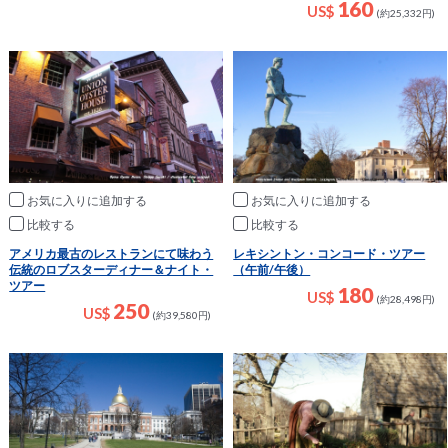
160
US$
(約25,332円)
お気に入りに追加
お気に入りに追加
比較
比較
アメリカ最古のレストランにて味わう
レキシントン・コンコード・ツアー
伝統のロブスターディナー＆ナイト・
（午前/午後）
ツアー
180
US$
(約28,498円)
250
US$
(約39,580円)