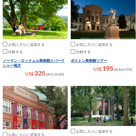
お気に入りに追加
お気に入りに追加
比較
比較
ノーマン・ロックェル美術館とバーク
ボストン美術館ツアー
シャー地方
195
US$
(約30,873円)
325
US$
(約51,454円)
お気に入りに追加
お気に入りに追加