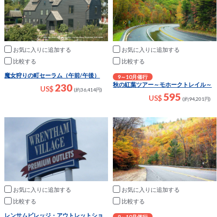
お気に入りに追加
お気に入りに追加
比較
比較
魔女狩りの町セーラム（午前/午後）
9～10月催行
秋の紅葉ツアー～モホークトレイル～
230
US$
(約36,414円)
595
US$
(約94,201円)
お気に入りに追加
お気に入りに追加
比較
比較
レンサムビレッジ・アウトレットショ
9～10月催行