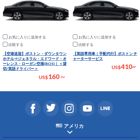
お気に入りに追加
お気に入りに追加
比較
比較
【空港送迎】ボストン・ダウンタウン
【英語専用車｜手配代行】ボストン チ
ホテル⇒ジェネラル・エドワード・オ
ャーターサービス
ーレンス・ローガン空港(BOS)｜ ＜貸
410~
US
$
切/英語ドライバー＞
160～
US
$
アメリカ