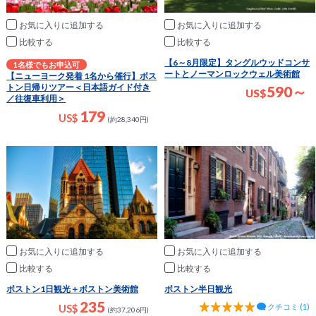
お気に入りに追加
お気に入りに追加
比較
比較
【6～8月限定】タングルウッドコンサ
1名様でもお申込可
ートとノーマンロックウェル美術館
【ニューヨーク発着 1名から催行】ボス
トン日帰りツアー＜日本語ガイド付き
590～
US
$
／往復車利用＞
179
US$
(約28,340円)
お気に入りに追加
お気に入りに追加
比較
比較
ボストン1日観光＋ボストン美術館
ボストン半日観光
235
クチコミ (1)
US$
(約37,206円)