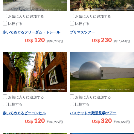
お気に入りに追加
お気に入りに追加
比較
比較
歩いてめぐるフリーダム・トレール
プリマスツアー
120
230
US$
US$
(約18,999円)
(約36,414円)
お気に入りに追加
お気に入りに追加
比較
比較
歩いてめぐるビーコンヒル
バスケットの殿堂見学ツアー
120
320
US$
US$
(約18,999円)
(約50,663円)