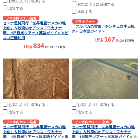
お気に入りに追加
お気に入りに追加
比較
比較
リマ市内ホテル発着
プライベート
セスナ遊覧飛行「世界遺産ナスカの地
「アルパカの首都」チンチェロ半日観
上絵」＆砂漠のオアシス「ワカチナ
光＜日本語ガイド＞
湖」 1日観光ツアー＜英語ガイド＞※ピ
167
スコ空港利用
US$
(約26,355円)
834
US$
(約131,614円)
お気に入りに追加
お気に入りに追加
比較
比較
リマ市内ホテル発着
リマ市内ホテル⇔空港
セスナ遊覧飛行「世界遺産ナスカの地
セスナ遊覧飛行「世界遺産ナスカの地
上絵」＆砂漠のオアシス「ワカチナ
上絵」＆砂漠のオアシス「ワカチナ
湖」 1日観光ツアー＜日本語ガイド＞※
湖」1日観光ツアー＜日本語ガイド＞※