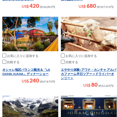
420
680
US$
US$
(約66,281円)
(約107,311円)
お気に入りに追加
お気に入りに追加
比較
比較
オシャレ地区バランコ観光＆「LA
エサやり体験♪アワナ・カンチャ アルパ
DAMA JUANA」ディナーショー
カファーム半日ツアー＜ドライバーオ
ンリー＞
240
US$
(約37,875円)
80
US$
(約12,625円)