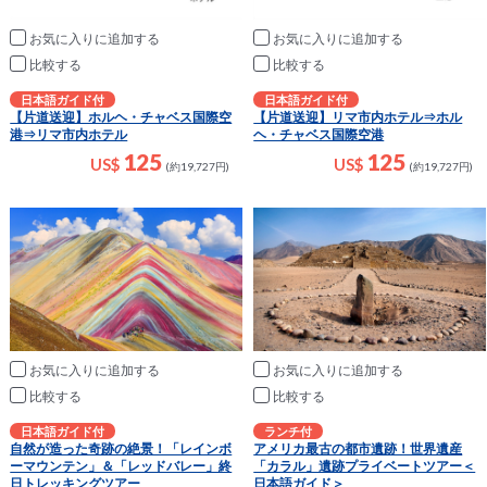
お気に入りに追加
お気に入りに追加
比較
比較
日本語ガイド付
日本語ガイド付
【片道送迎】ホルヘ・チャベス国際空
【片道送迎】リマ市内ホテル⇒ホル
港⇒リマ市内ホテル
ヘ・チャベス国際空港
125
125
US$
US$
(約19,727円)
(約19,727円)
お気に入りに追加
お気に入りに追加
比較
比較
日本語ガイド付
ランチ付
自然が造った奇跡の絶景！「レインボ
アメリカ最古の都市遺跡！世界遺産
ーマウンテン」＆「レッドバレー」終
「カラル」遺跡プライベートツアー＜
日トレッキングツアー
日本語ガイド＞