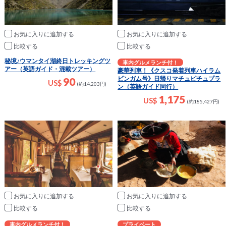
お気に入りに追加
お気に入りに追加
比較
比較
秘境♪ウマンタイ湖終日トレッキングツ
車内グルメランチ付！
アー（英語ガイド・混載ツアー）
豪華列車！《クスコ発着列車ハイラム
ビンガム号》日帰りマチュピチュプラ
90
US$
(約14,203円)
ン（英語ガイド同行）
1,175
US$
(約185,427円)
お気に入りに追加
お気に入りに追加
比較
比較
車内グルメランチ付！
プライベート