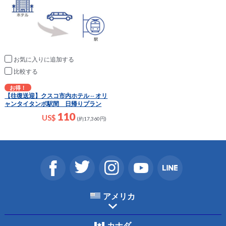
お気に入りに追加
比較
お得！
【往復送迎】クスコ市内ホテル⇔オリ
ャンタイタンボ駅間 日帰りプラン
110
US$
(約17,360円)
アメリカ
カナダ