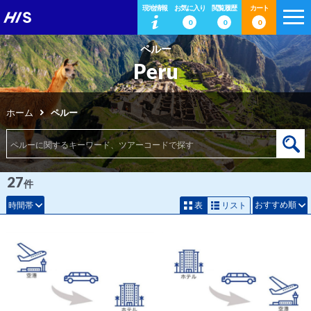
現地情報
お気に入り
閲覧履歴
カート
0
0
0
ペルー
Peru
ホーム
ペルー
27
件
おすすめ順
時間帯
表
リスト