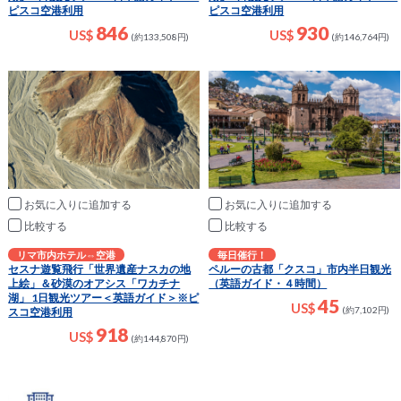
ピスコ空港利用
ピスコ空港利用
846
930
US$
US$
(約133,508円)
(約146,764円)
お気に入りに追加
お気に入りに追加
比較
比較
リマ市内ホテル⇔空港
毎日催行！
セスナ遊覧飛行「世界遺産ナスカの地
ペルーの古都「クスコ」市内半日観光
上絵」＆砂漠のオアシス「ワカチナ
（英語ガイド・４時間）
湖」 1日観光ツアー＜英語ガイド＞※ピ
45
US$
(約7,102円)
スコ空港利用
918
US$
(約144,870円)