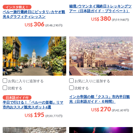
秘境♪ウマンタイ湖終日トレッキングツ
インスタ映え！
アー（日本語ガイド・プライベート）
ペルー旅行最終日にピッタリ♪カヤオ観
光＆グラフィティレッスン
380
US$
(約59,968円)
306
US$
(約48,290円)
お気に入りに追加
お気に入りに追加
比較
比較
インカ帝国の都「クスコ」市内半日観
日本語ガイド付
光（日本語ガイド・６時間）
半日で行ける！「ペルーの首都」リマ
市内おススメ観光スポット6選
270
US$
(約42,609円)
195
US$
(約30,773円)