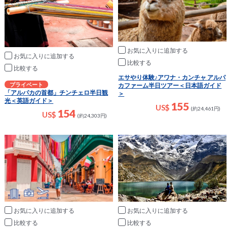
お気に入りに追加
お気に入りに追加
比較
比較
エサやり体験♪アワナ・カンチャ アルパ
プライベート
カファーム半日ツアー＜日本語ガイド
「アルパカの首都」チンチェロ半日観
＞
光＜英語ガイド＞
155
US$
(約24,461円)
154
US$
(約24,303円)
お気に入りに追加
お気に入りに追加
比較
比較