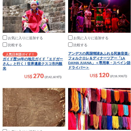
お気に入りに追加
お気に入りに追加
比較
比較
アンデスの異国情諸あふれる民族音楽♪
人気日本語ガイド！
フォルクロレ＆ディナーツアー「LA
ガイド歴14年の地元ガイド「エドガー
DAMA JUANA」＜専用車・スペイン語
さん」と行く！世界遺産クスコ市内観
ドライバー＞
光
120
270
US$
US$
(約18,938円)
(約42,609円)