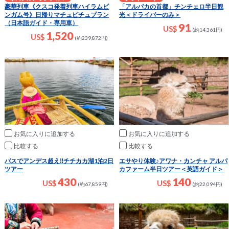
豪華列車《クスコ発着列車ハイラムビ
「アルパカの首都」チンチェロ半日観
ンガム号》日帰りマチュピチュプラン
光＜ドライバーのみ＞
（日本語ガイド・専用車）
91
US$
(約14,361円)
1,520
US$
(約239,872円)
お気に入りに追加
お気に入りに追加
比較
比較
バスでアンデス超え‼チチカカ湖1泊2日
エサやり体験♪アワナ・カンチャ アルパ
ツアー
カファーム半日ツアー＜英語ガイド＞
430
140
US$
US$
(約67,859円)
(約22,094円)