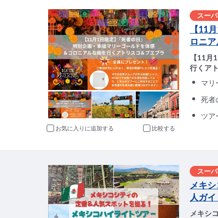
スーパ
【11
ロニア
【11
行くア
マリ
死者
ツア
お気に入りに追加
比較
スーパ
メキシ
人ガイ
メキシ