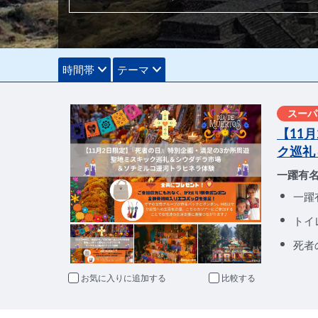
時間帯
テーマ
スーパ
【11
ク巡礼
一躍有
一躍
トイ
死者
お気に入りに追加
比較