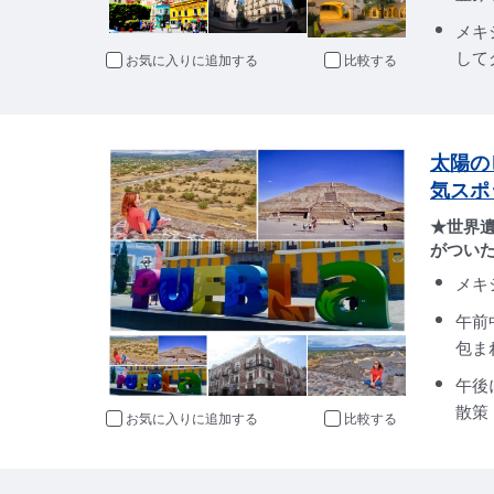
メキ
して
お気に入りに追加
比較
太陽の
気スポ
★世界
がつい
メキ
午前
包ま
午後
散策
お気に入りに追加
比較