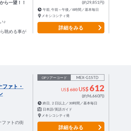
空から一望！！
(約29,851円)
午前, 午前～午後／8時間／基本毎日
メキシコシティ発
い♪
詳細
をみる
から眺める事が
MEX-G1STD
OPツアーコード
ナファト・
612
US$
US$
680
ン
(約96,660円)
終日, ２日以上／30時間／基本毎日
日本語/英語ガイド
メキシコシティ発
ナファトの街
詳細
をみる