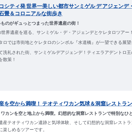
コシティ発 世界一美しい都市サンミゲル デ アジェンデ
石畳＆コロニアルな街歩き
いものがギュっとつまった世界遺産の街！
の世界遺産を巡る、サンミゲル・デ・アジェンデとケレタロツアー
タロでは市街地とケレタロのシンボル『水道橋』が一望できる展望
て洗礼された街、サンミゲルデアジェンデ！ティエラアデントロ王
を散策！
産を空から満喫！ テオティワカン気球＆洞窟レストラ
ィワカンを空と地上から満喫。幻想的な洞窟レストランで特別なひ
遺産テオティワカン遺跡と気球体験、そして幻想的な洞窟レストラ
に楽しめるツアーです。