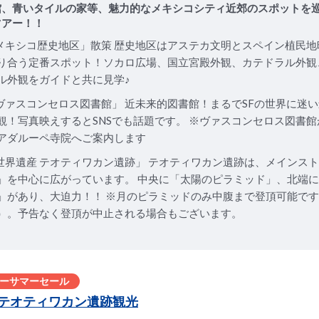
館、青いタイルの家等、魅力的なメキシコシティ近郊のスポットを
ツアー！！
「メキシコ歴史地区」散策 歴史地区はアステカ文明とスペイン植民
り合う定番スポット！ソカロ広場、国立宮殿外観、カテドラル外観
ル外観をガイドと共に見学♪
「ヴァスコンセロス図書館」 近未来的図書館！まるでSFの世界に迷
観！写真映えするとSNSでも話題です。 ※ヴァスコンセロス図書
アダルーペ寺院へご案内します
「世界遺産 テオティワカン遺跡」 テオティワカン遺跡は、メインス
」を中心に広がっています。 中央に「太陽のピラミッド」、北端
」があり、大迫力！！ ※月のピラミッドのみ中腹まで登頂可能です（
）。予告なく登頂が中止される場合もございます。
ーサマーセール
テオティワカン遺跡観光