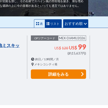
や宮殿を壊し、その石材でスペイン風の市街地を築き、湖を埋め
な遺跡の上に今の首都があるといっても過言ではありません。
おすすめ順
表
リスト
MEX-DIAMU2026
OPツアーコード
地ミスキッ
99
US$
US$
120
(約15,637円)
終日／13時間／月
メキシコシティ発
詳細
をみる