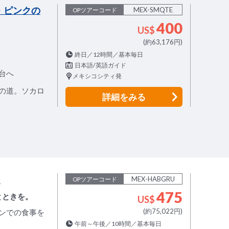
・ピンクの
MEX-SMQTE
OPツアーコード
400
US$
(約63,176円)
終日／12時間／基本毎日
！
日本語/英語ガイド
台へ
メキシコシティ発
の道。ソカロ
詳細
をみる
ン
MEX-HABGRU
OPツアーコード
475
とときを。
US$
(約75,022円)
ンでの食事を
午前～午後／10時間／基本毎日