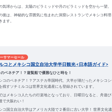
の気球からは、太陽のピラミッドや月のピラミッドを空から一望。
の後は、神秘的な雰囲気に包まれた洞窟レストランでメキシコ料理
きます。
ーサマーセール
ルコとメキシコ国立自治大学半日観光 <日本語ガイド>
コのベネチア！？遊覧船で優雅なひと時を！
シコのベネチア！？アステカ帝国時代、大半が湖だったメキシコシ
を残すソチミルコは世界文化遺産にも登録されています。
ではメキシコ人たちの行楽地となっており、日曜日なると、舟遊び
達で大賑わい！
シコ国立自治大学はアメリカ大陸で２番目に古い大学！ 世界文化