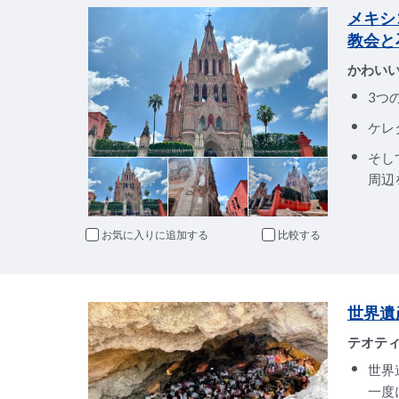
メキシ
教会と
かわい
3つ
ケレ
そし
周辺
お気に入りに追加
比較
世界遺
テオテ
世界
一度