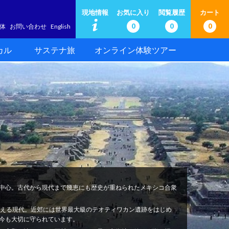
現地情報
お気に入り
閲覧履歴
カート
0
0
0
体
お問い合わせ
English
カル
サステナ旅
オンライン体験ツアー
中心。古代から現代まで幾恵にも歴史が重ねられたメキシコ合衆
映える現代。近郊には世界最大級のテオティワカン遺跡をはじめ
今も大切に守られています。