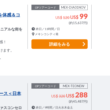
MEX-DIA01NOV
OPツアーコード
を体感＆コ
99
US$
US$
120
(約15,637円)
ロニアルな街を
終日／11時間／日
メキシコシティ発
感！
詳細
をみる
けます。
ト
MEX-TEONEW
OPツアーコード
ース＜日本
288
US$
US$
320
(約45,487円)
ヴァスコンセロ
終日／9時間／日火水木金土