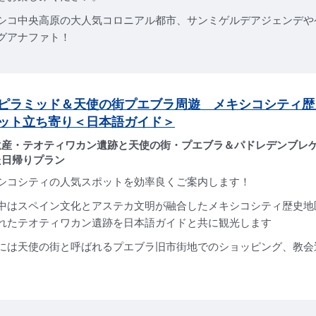
シコ中央高原の大人気コロニアル都市、サンミゲルデアジェンデや
グアナファト！
ピラミッド＆天使の街プエブラ周遊 メキシコシティ歴
ット立ち寄り＜日本語ガイド＞
遺産・テオティワカン遺跡と天使の街・プエブラ＆パドレデンブレ
た日帰りプラン
シコシティの人気スポットを効率良くご案内します！
中はスペイン文化とアステカ文明が融合したメキシコシティ歴史地
れたテオティワカン遺跡を日本語ガイドと共に観光します
には天使の街と呼ばれるプエブラ旧市街地でのショッピング、教会