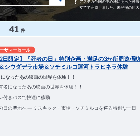
アステカ帝国の中心地にあった神殿
立てて完成しました。未発掘の巨大
41
件
ーサマーセール
月2日限定】『死者の日』特別企画・満足の3か所周遊/聖
＆シウダデラ市場＆ソチミルコ運河トラヒネラ体験
名になったあの映画の世界を体験！！
有名になったあの映画の世界を体験！！
レ付きバスで快適に移動
の日の聖地へ ― ミスキック・市場・ソチミルコを巡る特別な一日