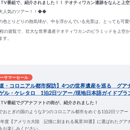
名TV番組で、紹介されました！！ テオティワカン遺跡をなんと上
大人気のツアー！！◆◆
の色とりどりの熱気球が、中を浮かんでいる光景は、とっても可愛
分程の遊覧で、壮大な世界遺産テオティワカンのピラミッドを上空
ます。
ーサマーセール
道・コロニアル都市探訪】4つの世界遺産を巡る グア
ゲル・ケレタロ 1泊2日ツアー /現地日本語ガイドプラ
名TV番組でグアナファトの街が、紹介されました！
でおとぎの国のような3つのコロニアル都市をめぐる1泊2日ツアー
18年度【アメリカ大陸 記憶に刻まれる風景30選】に選ばれたグア
をお楽しみください。