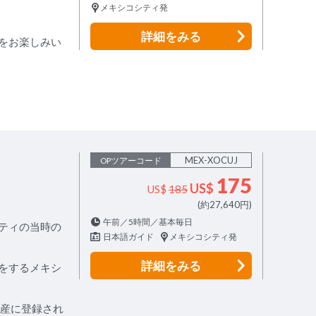
メキシコシティ発
詳細
をみる
をお楽しみい
MEX-XOCUJ
OPツアーコード
175
US$
US$
185
(約27,640円)
午前／5時間／基本毎日
ティの当時の
日本語ガイド
メキシコシティ発
詳細
をみる
をするメキシ
遺産に登録され