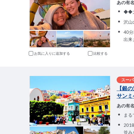
あの有
◆◆
沢山
40
出来
お気に入りに追加
比較
スーパ
【銀の
サンミ
あの有
まる
20
並み