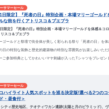
ーサマーセール
月1日限定】『死者の日』特別企画・本場マリーゴールド
ルな街を行くアトリスコ＆プエブラ
月1日限定】『死者の日』特別企画・本場マリーゴールドを体感＆コ
トリスコ＆プエブラ
ーゴールドと祭壇で街全体が美しく彩られる祭り「死者の日」を体
の日の特別な装飾と歴史的建築物の特別な雰囲気がお楽しみいただ
ーご参加特典としてかわいいマヤ刺繍が入ったTシャツをプレゼン
ーサマーセール
コハイライト人気スポットを巡る決定版!選べる2つのコ
ド・昼食付＞
コシティ歴史地区、テオティワカン遺跡(太陽と月のピラミッド)、