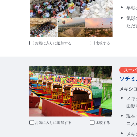
早朝
気球
ただ
お気に入りに追加
比較
スーパ
ソチミ
メキシ
メキ
面影
現在
お気に入りに追加
比較
コ人
メキ