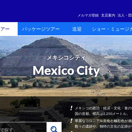
メルマガ登録
支店案内
法人・団
ツアー
パッケージツアー
送迎
ショー・ミュージ
メキシコシティ
Mexico City
メキシコの政治・経済・文化・食の
国の首都。標高は2,250メートル。
華麗なコロニアル文化と極彩色が 
数々の遺跡や、独特の文化の足跡が