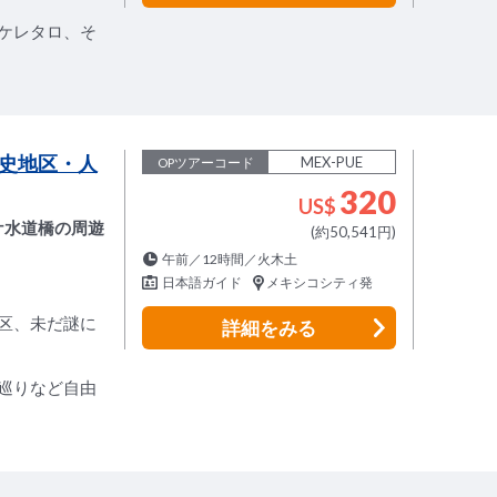
ケレタロ、そ
史地区・人
MEX-PUE
OPツアーコード
320
US$
ケ水道橋の周遊
(約50,541円)
午前／12時間／火木土
日本語ガイド
メキシコシティ発
区、未だ謎に
詳細
をみる
巡りなど自由