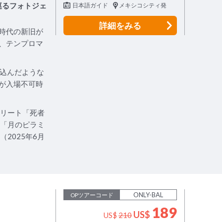
巡るフォトジェ
日本語ガイド
メキシコシティ発
詳細
をみる
地時代の新旧が
、テンプロマ
い込んだような
館が入場不可時
トリート「死者
に「月のピラミ
2025年6月
ONLY-BAL
OPツアーコード
189
US$
US$
210