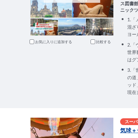
ス図書
ニック
1.
混ざ
ヨー
お気に入りに追加
比較
2.
世界
はグ
3.
の道
ッド
現在
スーパ
気球＋