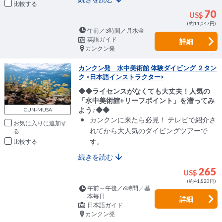
比較
70
US$
(約11,047円)
午前／3時間／月水金
英語ガイド
詳細
カンクン発
カンクン発 水中美術館 体験ダイビング ２タン
ク <日本語インストラクター>
◆◆ライセンスがなくても大丈夫！人気の
「水中美術館+リーフポイント」を潜ってみ
よう♪◆◆
CUN-MUSA
カンクンに来たら必見！ テレビで紹介さ
お気に入りに追加
れてから大人気のダイビングツアーで
す。
比較
続きを読む
265
US$
(約41,820円)
午前～午後／6時間／基
本毎日
詳細
日本語ガイド
カンクン発