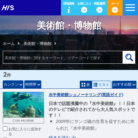
現地情報
お気に入り
閲覧履歴
カート
0
0
0
美術館・博物館
ホーム
美術館・博物館
2
件
カンクン
時間帯
おすすめ順
表
リスト
水中美術館シュノーケリング(英語ガイド)
日本で話題沸騰中の『水中美術館』！！日本
のテレビで紹介されてから大人気スポットで
す！！
CUN-MUSSNK
2009年にサンゴ礁の生育を促すために作
られた『水中美術館』
お気に入りに追加
続きを読む