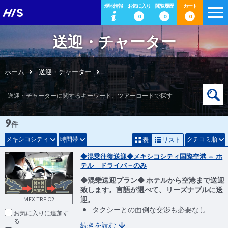
現地情報
お気に入り
閲覧履歴
カート
0
0
0
送迎・チャーター
ホーム
送迎・チャーター
9
件
メキシコシティ
時間帯
クチコミ順
表
リスト
◆混乗往復送迎◆メキシコシティ国際空港 ⇔ ホ
テル ドライバ－のみ
◆混乗送迎プラン◆ ホテルから空港まで送迎
致します。言語が選べて、リーズナブルに送
迎。
MEX-TRFIO2
タクシーとの面倒な交渉も必要なし
お気に入りに追加
続きを読む