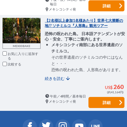
毎日
詳細
メキシコシティ発
【2名様以上参加1名様あたり】世界七大禁断の
地!? ソチミルコ『人形島』観光ツアー
恐怖の呪われた島。 日本語アテンダントが安
心・安全、丁寧にご案内します。
メキシコシティ南部にある世界遺産のソ
MEX00BAKE
チミルコ。
お気に入りに追加
その世界遺産のソチミルコの中にはなん
と・・・
比較
恐怖の呪われた島、人形島があります。
続きを読む
260
US$
(約41,164円)
午前／4時間／基本毎日
メキシコシティ発
詳細