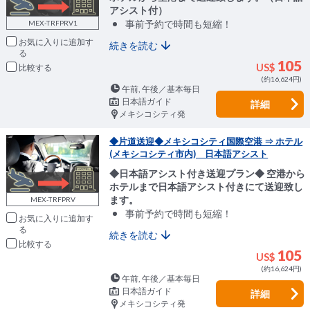
アシスト付）
事前予約で時間も短縮！
MEX-TRFPRV1
お気に入りに追加
続きを読む
105
US$
比較
(約16,624円)
午前, 午後／基本毎日
日本語ガイド
詳細
メキシコシティ発
◆片道送迎◆メキシコシティ国際空港 ⇒ ホテル
(メキシコシティ市内) 日本語アシスト
◆日本語アシスト付き送迎プラン◆ 空港から
ホテルまで日本語アシスト付きにて送迎致し
ます。
MEX-TRFPRV
事前予約で時間も短縮！
お気に入りに追加
続きを読む
比較
105
US$
(約16,624円)
午前, 午後／基本毎日
日本語ガイド
詳細
メキシコシティ発