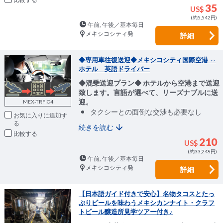
35
US$
(約5,542円)
午前, 午後／基本毎日
メキシコシティ発
詳細
◆専用車往復送迎◆メキシコシティ国際空港 ⇔
ホテル 英語ドライバー
◆混乗送迎プラン◆ ホテルから空港まで送迎
致します。言語が選べて、リーズナブルに送
迎。
MEX-TRFIO4
タクシーとの面倒な交渉も必要なし
お気に入りに追加
続きを読む
比較
210
US$
(約33,248円)
午前, 午後／基本毎日
メキシコシティ発
詳細
【日本語ガイド付きで安心】名物タコスとたっ
ぷりビールを味わうメキシカンナイト・クラフ
トビール醸造所見学ツアー付き♪