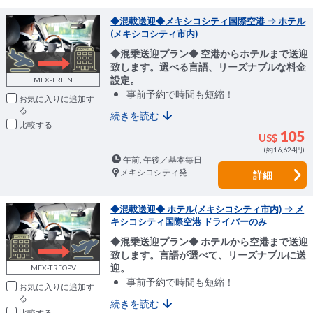
◆混載送迎◆メキシコシティ国際空港 ⇒ ホテル
(メキシコシティ市内)
◆混乗送迎プラン◆ 空港からホテルまで送迎
致します。選べる言語、リーズナブルな料金
設定。
MEX-TRFIN
事前予約で時間も短縮！
お気に入りに追加
続きを読む
比較
105
US$
(約16,624円)
午前, 午後／基本毎日
メキシコシティ発
詳細
◆混載送迎◆ ホテル(メキシコシティ市内) ⇒ メ
キシコシティ国際空港 ドライバーのみ
◆混乗送迎プラン◆ ホテルから空港まで送迎
致します。言語が選べて、リーズナブルに送
迎。
MEX-TRFOPV
事前予約で時間も短縮！
お気に入りに追加
続きを読む
比較