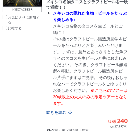
メキシコ名物タコスとクラフトビールを一晩
で満喫！！
MEX7ACBEER
メキシコの隠れた名物・ビールをたっぷ
お気に入りに追加
り楽しめる♪
メキシコ名物のタコスを生ビールとご一
比較
緒に！
その後はクラフトビール醸造所見学＆ビ
ールをたっぷりとお楽しみいただけま
す。 まずは、意外とあっさりとした魚フ
ライのタコスを生ビールと共にお楽しみ
ください。 その後、クラフトビール醸造
所へ移動。クラフトビール醸造所をビー
ル片手にまずはご見学。 その後はおしゃ
れなバーでクラフトビールをごゆっくり
お楽しみください。
※こちらのツアーは
20歳以上の大人のみの限定ツアーとなり
ます。
続きを読む
240
US$
(約37,997円)
午後～夜／5時間／基本