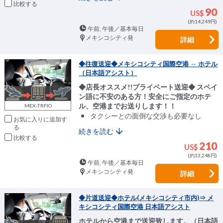
比較
90
US$
(約14,249円)
午前, 午後／基本毎日
メキシコシティ発
詳細
◆往復送迎◆メキシコシティ国際空港 ⇔ ホテル
（日本語アシスト）
◆店長オススメ!!プライベート送迎◆ スペイ
ン語に不安のある方！安全にご指定のホテ
ル、空港までお送りします！！
MEX-TRFIO
タクシーとの面倒な交渉も必要なし
お気に入りに追加
続きを読む
比較
210
US$
(約33,248円)
午前, 午後／基本毎日
メキシコシティ発
詳細
◆片道送迎◆ホテル(メキシコシティ市内)⇒ メ
キシコシティ国際空港 日本語アシスト
ホテルから空港まで送迎致します。（日本語