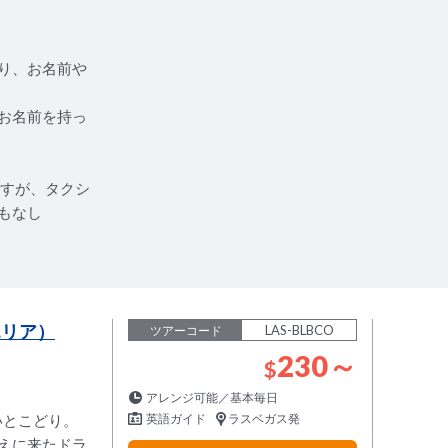
り、お名前や
お名前を持っ
ですが、タクシ
もなし
エリア）
LAS-BLBCO
ツアーコード
230～
$
アレンジ可能／基本毎日
いとこどり。
英語ガイド
ラスベガス発
えに来たドラ