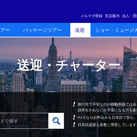
メルマガ登録
支店案内
法人・団
ツアー
パッケージツアー
送迎
ショー・ミュージ
送迎・チャーター
旅行先で不安なのが移動手段ではあ
請求をされないか不安になる方も多
H.I.S.ならお申込みも日本語で
日本語送迎も多数ご用意しています