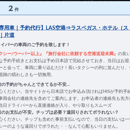
2
件
専用車｜予約代行】LAS空港⇒ラスベガス・ホテル（ス
｜片道
ライバーの車両のご予約を致します！
クシー/ウーバー以上』『旅行会社に依頼する空港送迎未満』
の良
な予約手続きとお支払は予め日本語で完結させておき、当日はお迎
ーと会って、車両に乗り込むだけ！長いタクシーの列に並んだり、
混雑の煩わしさも一切無用。
前の予約がちゃんとできてるか不安…
心ください。当サイトから日本語でお申込み頂ければHISが予約手
車両会社の連絡先を含めてご案内します。お申込者の連絡先も先方
当日ドライバーから直接連絡が入り、やり取りもスムーズ
日のお支払が不安。チップは必要？遠回りされてボラれない？
心ください。チップも含めた事前支払いなので、当日の支払いは一
シーのような遠回りでボラれた・・なんて心配もいりません。