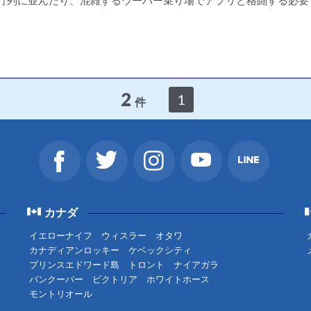
行列に並んだり、混雑するウーバー乗り場でアプリと格闘する必要
2
1
件
カナダ
イエローナイフ
ウィスラー
オタワ
カナディアンロッキー
ケベックシティ
プリンスエドワード島
トロント
ナイアガラ
バンクーバー
ビクトリア
ホワイトホース
モントリオール