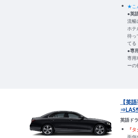
★こ
●英
流暢
ホテ
待っ
てる
●専
専用
ーの
【英語
⇒LA
英語ド
『タ
面倒