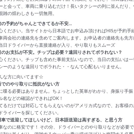
ーと会って、車両に乗り込むだけ！長いタクシーの列に並んだり、
混雑の煩わしさも一切無用。
前の予約がちゃんとできてるか不安…
心ください。当サイトから日本語でお申込み頂ければHISが予約手
車両会社の連絡先を含めてご案内します。お申込者の連絡先も先方
当日ドライバーから直接連絡が入り、やり取りもスムーズ
日のお支払が不安。チップは必要？遠回りされてボラれない？
心ください。チップも含めた事前支払いなので、当日の支払いは一
シーのような遠回りでボラれた・・なんて心配もいりません。
んな方に向いてます☆
語でのやり取りに抵抗がない方
に喋る必要はありません。ちょっとした英単がわかり、身振り手振
ル名などの確認ができればOK！
てるだけでは対応してもらえないのがアメリカ式なので、お客様の
ドライバーを探してください。
用車で送迎してほしいけど、日本語送迎は高すぎる、と思う方
車なのに格安です！ その分、ドライバーとのやり取りなどが必要