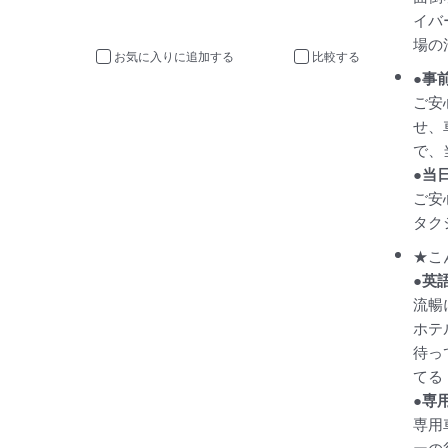
イバ
場の
お気に入りに追加
比較
●事
ご安
せ、
で、
●当
ご安
タク
★こ
●英
流暢
ホテ
待っ
てる
●専
専用