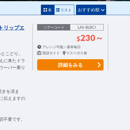
おすすめ順
表
リスト
トリップエ
LAS-BLBCI
ツアーコード
230～
$
アレンジ可能／基本毎日
いとこどり。
英語ガイド
ラスベガス発
えに来たドラ
詳細
をみる
ウーバー乗り
続きを済ま
に伝えますの
切不要です。