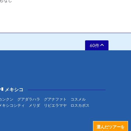
もなし
60件
メキシコ
カンクン
グアダラハラ
グアナファト
コスメル
メキシコシティ
メリダ
リビエラマヤ
ロスカボス
選んだツアーを