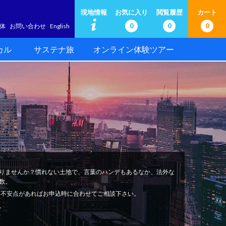
現地情報
お気に入り
閲覧履歴
カート
0
0
0
体
お問い合わせ
English
カル
サステナ旅
オンライン体験ツアー
りませんか？慣れない土地で、言葉のハンデもあるなか、法外な
数。
安心。不安点があればお申込時に合わせてご相談下さい。
。