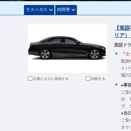
ラスベガス
時間帯
【英語
リア）
英語ド
『タ
面倒
イバ
場の
お気に入りに追加
比較
●事
ご安
せ、
で、
●当
ご安
タク