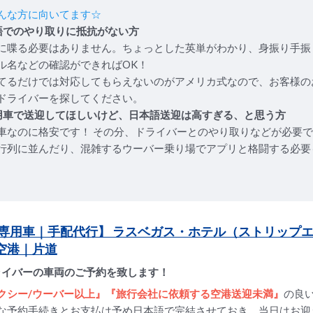
んな方に向いてます☆
語でのやり取りに抵抗がない方
に喋る必要はありません。ちょっとした英単がわかり、身振り手振
ル名などの確認ができればOK！
てるだけでは対応してもらえないのがアメリカ式なので、お客様の
ドライバーを探してください。
用車で送迎してほしいけど、日本語送迎は高すぎる、と思う方
車なのに格安です！ その分、ドライバーとのやり取りなどが必要
行列に並んだり、混雑するウーバー乗り場でアプリと格闘する必要
専用車｜手配代行】 ラスベガス・ホテル（ストリップ
S空港｜片道
ライバーの車両のご予約を致します！
クシー/ウーバー以上』『旅行会社に依頼する空港送迎未満』
の良
な予約手続きとお支払は予め日本語で完結させておき、当日はお迎