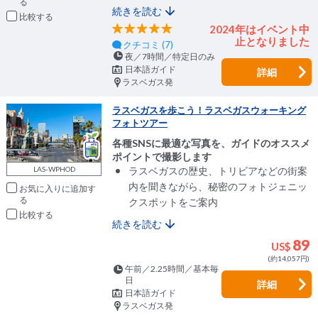
続きを読む
比較
2024年はイベント中
止となりました
クチコミ (7)
夜／7時間／特定日のみ
日本語ガイド
詳細
ラスベガス発
ラスベガスを歩こう！ラスベガスウォーキング
フォトツアー
各種SNSに最適な写真を、ガイドのオススメ
ポイントで撮影します
ラスベガスの歴史、トリビアなどの街案
LAS-WPHOD
内を聞きながら、秘密のフォトジェニッ
お気に入りに追加
クスポットをご案内
比較
続きを読む
89
US$
(約14,057円)
午前／2.25時間／基本毎
日
詳細
日本語ガイド
ラスベガス発