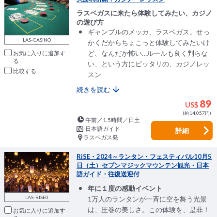
ラスベガスに来たら体験してみたい、カジノ
の遊び方
ギャンブルのメッカ、ラスベガス。せっ
LAS-CASINO
かくだからちょこっと体験してみたいけ
ど、なんだか怖い…ルールも良く判らな
お気に入りに追加
い、という方にピッタリの、カジノレッ
比較
スン
続きを読む
89
US$
(約14,057円)
午前／1.5時間／日土
日本語ガイド
詳細
ラスベガス発
RiSE・2024～ランタン・フェスティバル10月5
日（土）セブンマジックマウンテン観光・日本
語ガイド・往復送迎付
年に１度の感動イベント
LAS-RISE0
1万人のランタンが一斉に空を舞う光景
は、圧巻の美しさ。この体験を、是非！
お気に入りに追加