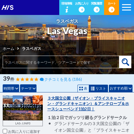
現地情報
お気に入り
閲覧履歴
カート
0
0
0
ラスベガス
Las Vegas
ホーム
ラスベガス
39
件
クチコミを見る (186)
おすすめ順
時間帯
テーマ
表
リスト
３大国立公園（ザイオン・ブライスキャニオ
ン・グランドキャニオン）＆アンテロープ＆ホ
ースシューベンド1泊2日｜
１泊２日でガッツリ廻るグランドサークル
グランドサークルの３大国立公園の「ザ
LAS-JJNP3
イオン国立公園」と「ブライスキャニオ
お気に入りに追加