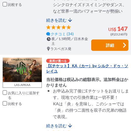
シンクロナイズドスイミングやダンス、
比較
など世界一流のパフォーマーが勢揃い
続きを読む
147
US$
クチコミ (34)
(約23,260円)
夜／1.5時間／日水木金
土
詳細
ラスベガス発
座席が選べる
【Eチケット】 KA（カー）by シルク・ドゥ・ソ
レイユ
当社価格は税込みの総額表示。追加料金はか
かりません
LAS-APKAA
お申込み完了後にEチケットをお送りしま
お気に入りに追加
す。現地での引換作業は一切不要！
KAは「炎」を意味し、このショーでは
比較
「炎」の持つ二面性を双子の兄弟の物語
で表現。
続きを読む