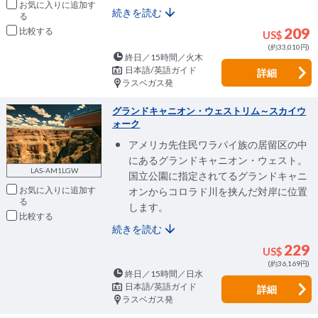
お気に入りに追加
続きを読む
209
比較
US$
(約33,010円)
終日／15時間／火木
日本語/英語ガイド
詳細
ラスベガス発
グランドキャニオン・ウェストリム～スカイウ
ォーク
アメリカ先住民ワラパイ族の居留区の中
にあるグランドキャニオン・ウェスト。
LAS-AM1LGW
国立公園に指定されてるグランドキャニ
お気に入りに追加
オンからコロラド川を挟んだ対岸に位置
します。
比較
続きを読む
229
US$
(約36,169円)
終日／15時間／日水
日本語/英語ガイド
詳細
ラスベガス発