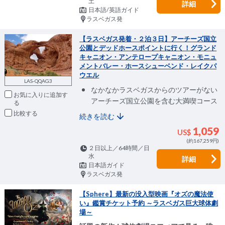
土
詳細
日本語/英語ガイド
ラスベガス発
【ラスベガス発着・２泊３日】アーチーズ国立
公園とデッドホースポイントに行く！グランド
キャニオン・アンテロープキャニオン・モニュ
メントバレー・ホースシューベンド・レイクパ
ウエル
LAS-QQAG3
なかなかラスベガスからのツアーがない
お気に入りに追加
アーチーズ国立公園を含む大満喫コース
比較
続きを読む
1,059
US$
(約167,259円)
２日以上／64時間／日
水
詳細
日本語ガイド
ラスベガス発
【Sphere】最新の没入型映画『オズの魔法使
い』鑑賞チケット予約 ～ラスベガス巨大球体劇
場～