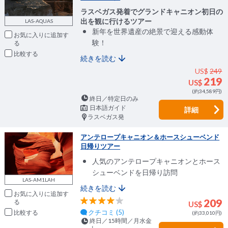
ラスベガス発着でグランドキャニオン初日の
出を観に行けるツアー
LAS-AQUAS
新年を世界遺産の絶景で迎える感動体
お気に入りに追加
験！
比較
続きを読む
US$
249
219
US$
(約34,589円)
終日／特定日のみ
日本語ガイド
詳細
ラスベガス発
アンテロープキャニオン＆ホースシューベンド
日帰りツアー
人気のアンテロープキャニオンとホース
シューベンドを日帰り訪問
LAS-AM1LAH
続きを読む
お気に入りに追加
209
US$
クチコミ (5)
比較
(約33,010円)
終日／15時間／月水金