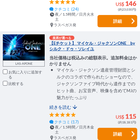
146
US$
クチコミ (24)
(約23,030円)
夜／1.5時間／日月火水
土
詳細
ラスベガス発
座席が選べる
【Eチケット】 マイケル・ジャクソンONE by
シルク・ドゥ・ソレイユ
当社価格は税込みの総額表示。追加料金はか
かりません
LAS-APONE
マイケル・ジャクソン遺産管理財団とシ
お気に入りに追加
ルクのコラボで作られたショーなので、
ジャクソンファイブ時代から遺作までの
比較
ヒット曲、お宝音声、映像を含めてMJの
魅力がたっぷり
続きを読む
115
US$
クチコミ (17)
(約18,181円)
夜／1.5時間／日月木金
土
詳細
ラスベガス発