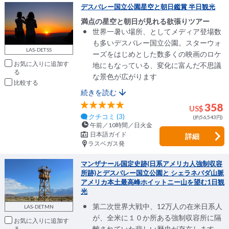
デスバレー国立公園星空と朝日鑑賞 半日観光
満点の星空と朝日が見れる欲張りツアー
世界一暑い場所、としてメディア登場数
も多いデスバレー国立公園。スターウォ
LAS-DETSS
ーズをはじめとした数多くの映画のロケ
お気に入りに追加
地にもなっている、変化に富んだ不思議
な景色が広がります
比較
続きを読む
358
US$
クチコミ (3)
(約56,543円)
午前／10時間／日火金
日本語ガイド
詳細
ラスベガス発
マンザナール国定史跡(日系アメリカ人強制収容
所跡)とデスバレー国立公園と シェラネバダ山脈
アメリカ本土最高峰ホイットニー山を望む1日観
光
第二次世界大戦中、12万人の在米日系人
LAS-DETMN
が、全米に１０か所ある強制収容所に隔
お気に入りに追加
離されていた悲しい歴史が存在します。