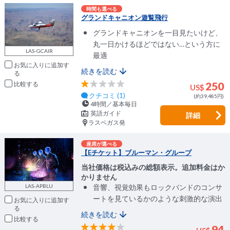
時間も選べる
グランドキャニオン遊覧飛行
グランドキャニオンを一目見たいけど、
丸一日かけるほどではない…という方に
LAS-GCAIR
最適
お気に入りに追加
続きを読む
比較
250
US$
クチコミ (1)
(約39,485円)
4時間／基本毎日
英語ガイド
詳細
ラスベガス発
座席が選べる
【Eチケット】ブルーマン・グループ
当社価格は税込みの総額表示。追加料金はか
かりません
LAS-APBLU
音響、視覚効果もロックバンドのコンサ
ートを見ているかのような刺激的な演出
お気に入りに追加
続きを読む
比較
94