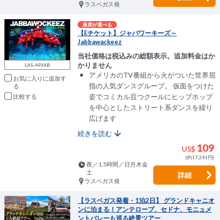
ラスベガス発
座席が選べる
【Eチケット】ジャバワーキーズ～
Jabbawackeez
当社価格は税込みの総額表示。追加料金はか
かりません
LAS-APJAB
アメリカのTV番組から火がついた世界屈
お気に入りに追加
指の人気ダンスグループ。 仮面をつけた
姿でコミカル且つクールにヒップホップ
比較
を中心としたストリート系ダンスを繰り
広げます
続きを読む
109
US$
(約17,241円)
夜／1.5時間／日月木金
土
詳細
ラスベガス発
【ラスベガス発着・1泊2日】 グランドキャニオ
ンに泊まる！アンテロープ、セドナ、モニュメ
ントバレーも巡る絶景ツアー