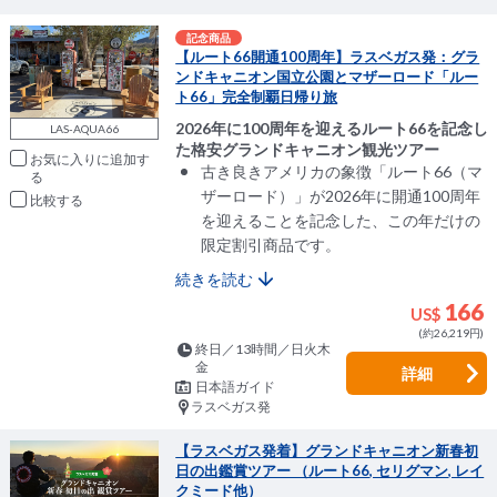
記念商品
【ルート66開通100周年】ラスベガス発：グラ
ンドキャニオン国立公園とマザーロード「ルー
ト66」完全制覇日帰り旅
2026年に100周年を迎えるルート66を記念し
LAS-AQUA66
た格安グランドキャニオン観光ツアー
お気に入りに追加
古き良きアメリカの象徴「ルート66（マ
ザーロード）」が2026年に開通100周年
比較
を迎えることを記念した、この年だけの
限定割引商品です。
続きを読む
166
US$
(約26,219円)
終日／13時間／日火木
金
詳細
日本語ガイド
ラスベガス発
【ラスベガス発着】グランドキャニオン新春初
日の出鑑賞ツアー （ルート66, セリグマン, レイ
クミード他）