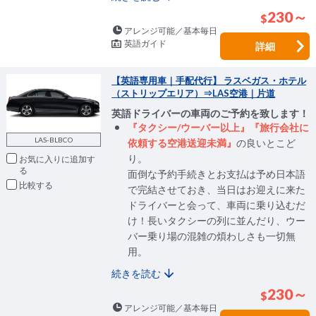
230～
$
アレンジ可能／基本毎日
英語ガイド
詳細
【英語専用車｜手配代行】 ラスベガス・ホテル
（ストリップエリア）⇒LAS空港｜片道
英語ドライバーの車両のご予約を致します！
『タクシー/ウーバー以上』『旅行会社に
LAS-BLBCO
依頼する空港送迎未満』
の良いとこど
り。
お気に入りに追加
面倒な予約手続きとお支払は予め日本語
比較
で完結させておき、当日はお迎えに来た
ドライバーと会って、車両に乗り込むだ
け！長いタクシーの列に並んだり、ウー
バー乗り場の混雑の煩わしさも一切無
用。
続きを読む
230～
$
アレンジ可能／基本毎日