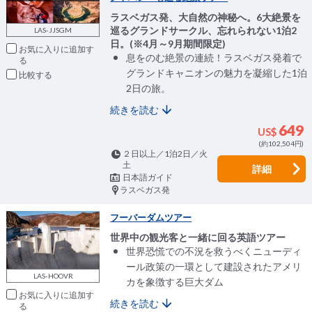
ラスベガス発、大自然の神秘へ。6大絶景を
巡るグランドサークル、忘れられない1泊2
LAS-JJSGM
日。(※4月～9月期間限定)
お気に入りに追加
息をのむ絶景の連続！ラスベガス発着で
グランドキャニオンの魅力を凝縮した1泊
比較
2日の旅。
続きを読む
649
US$
(約102,504円)
２日以上／1泊2日／火
土
詳細
日本語ガイド
ラスベガス発
フーバーダムツアー
世界中の観光客と一緒に回る英語ツアー
世界恐慌での不況を救うべくニューディ
ール政策の一環として建設されたアメリ
LAS-HOOVR
カを象徴する巨大ダム
お気に入りに追加
続きを読む