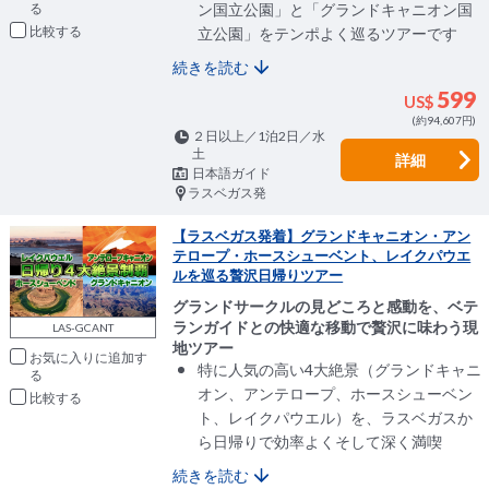
ン国立公園」と「グランドキャニオン国
比較
立公園」をテンポよく巡るツアーです
続きを読む
599
US$
(約94,607円)
２日以上／1泊2日／水
土
詳細
日本語ガイド
ラスベガス発
【ラスベガス発着】グランドキャニオン・アン
テロープ・ホースシューベント、レイクパウエ
ルを巡る贅沢日帰りツアー
グランドサークルの見どころと感動を、ベテ
ランガイドとの快適な移動で贅沢に味わう現
LAS-GCANT
地ツアー
お気に入りに追加
特に人気の高い4大絶景（グランドキャニ
オン、アンテロープ、ホースシューベン
比較
ト、レイクパウエル）を、ラスベガスか
ら日帰りで効率よくそして深く満喫
続きを読む