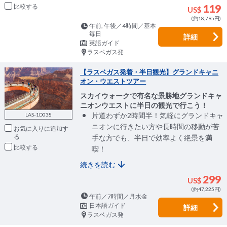
比較
119
US$
(約18,795円)
午前, 午後／4時間／基本
毎日
詳細
英語ガイド
ラスベガス発
【ラスベガス発着・半日観光】グランドキャニ
オン・ウエストツアー
スカイウォークで有名な景勝地グランドキャ
ニオンウエストに半日の観光で行こう！
片道わずか2時間半！気軽にグランドキャ
LAS-1D038
ニオンに行きたい方や長時間の移動が苦
お気に入りに追加
手な方でも、半日で効率よく絶景を満
比較
喫！
続きを読む
299
US$
(約47,225円)
午前／7時間／月水金
日本語ガイド
詳細
ラスベガス発