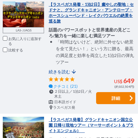
【ラスベガス発着・1泊2日】癒やしの聖地：セ
ドナと、グランドキャニオン・アンテロープ・
ホースシューベンド・レイクパウエルの絶景を
巡る旅
話題のパワースポットと世界遺産の見どこ
LAS-JJAGS
ろ/魅力を一緒に楽しむ満足ツアー
お気に入りに追加
「時間はないけど、絶対に外せない絶景
を全て見たい！」という方に贈る、最高
比較
の満足度と効率を両立した1泊2日の弾丸
ツアー
続きを読む
649
US$
クチコミ (21)
(約102,504円)
２日以上／1泊2日／火
木土
詳細
日本語ガイド
ラスベガス発
【ラスベガス発着】グランドキャニオン国立公
園 日帰り現地ツアー（マーサーポイント＆ブラ
イトエンジェル）