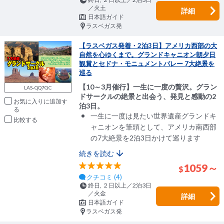
／火土
詳細
日本語ガイド
ラスベガス発
【ラスベガス発着・2泊3日】アメリカ西部の大
自然を心ゆくまで。グランドキャニオン朝夕日
観賞とセドナ・モニュメントバレー 7大絶景を
巡る
【10～3月催行】一生に一度の贅沢。グラン
LAS-QQ7GC
ドサークルの絶景と出会う、発見と感動の2
お気に入りに追加
泊3日。
一生に一度は見たい世界遺産グランドキ
比較
ャニオンを筆頭として、アメリカ南西部
の7大絶景を2泊3日かけて巡ります
続きを読む
1059～
$
クチコミ (4)
終日, ２日以上／2泊3日
／火金
詳細
日本語ガイド
ラスベガス発