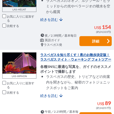
ラスベガスのネオン、ルクソール・ピラ
ミッドからの光やベラージオの噴水を空
LAS-HELNT
から鑑賞
お気に入りに追加
続きを読む
比較
154
US$
(約24,323円)
夜／2.5時間／基本毎日
英語ガイド
詳細
ラスベガス発
ラスベガスを知り尽くす！夜のお散歩決定版！
ラスベガス ナイト・ウォーキング フォトツアー
各種SNSに最適な写真を、ガイドのオススメ
ポイントで撮影します
ラスベガスの歴史、トリビアなどの街案
LAS-WPHON
内を聞きながら、秘密のフォトジェニッ
お気に入りに追加
クスポットをご案内
比較
続きを読む
89
US$
(約14,057円)
午前／2.25時間／基本毎