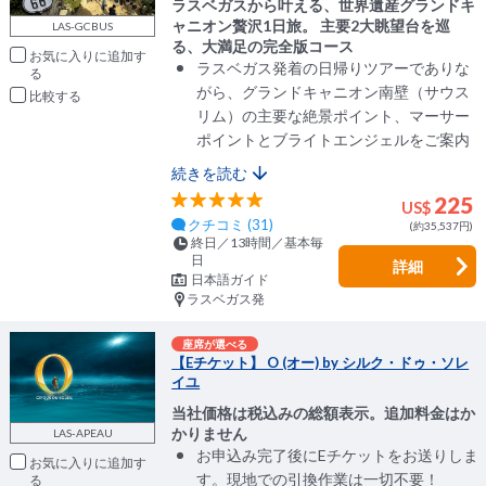
ラスベガスから叶える、世界遺産グランドキ
ャニオン贅沢1日旅。 主要2大眺望台を巡
LAS-GCBUS
る、大満足の完全版コース
お気に入りに追加
ラスベガス発着の日帰りツアーでありな
がら、グランドキャニオン南壁（サウス
比較
リム）の主要な絶景ポイント、マーサー
ポイントとブライトエンジェルをご案内
続きを読む
225
US$
クチコミ (31)
(約35,537円)
終日／13時間／基本毎
日
詳細
日本語ガイド
ラスベガス発
座席が選べる
【Eチケット】 O (オー) by シルク・ドゥ・ソレ
イユ
当社価格は税込みの総額表示。追加料金はか
かりません
LAS-APEAU
お申込み完了後にEチケットをお送りしま
お気に入りに追加
す。現地での引換作業は一切不要！