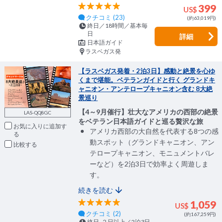
399
US$
クチコミ (23)
(約63,019円)
終日／18時間／基本毎
日
詳細
日本語ガイド
ラスベガス発
【ラスベガス発着・2泊3日】感動と絶景を心ゆ
くまで堪能。ベテランガイドと行く グランドキ
ャニオン・アンテロープキャニオン含む 8大絶
景巡り
【4～9月催行】壮大なアメリカの西部の絶景
LAS-QQ8GC
をベテラン日本語ガイドと巡る贅沢な旅
お気に入りに追加
アメリカ西部の大自然を代表する8つの感
動スポット（グランドキャニオン、アン
比較
テロープキャニオン、モニュメントバレ
ーなど）を2泊3日で効率よく周遊しま
す。
続きを読む
1,059
US$
クチコミ (2)
(約167,259円)
終日, ２日以上／2泊3日