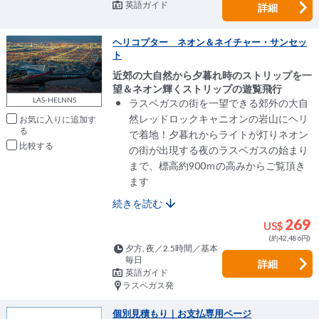
英語ガイド
詳細
ヘリコプター ネオン＆ネイチャー・サンセッ
ト
近郊の大自然から夕暮れ時のストリップを一
望＆ネオン輝くストリップの遊覧飛行
LAS-HELNNS
ラスベガスの街を一望できる郊外の大自
然レッドロックキャニオンの岩山にヘリ
お気に入りに追加
で着地！夕暮れからライトが灯りネオン
比較
の街が出現する夜のラスベガスの始まり
まで、標高約900ｍの高みからご覧頂き
ます
続きを読む
269
US$
(約42,486円)
夕方, 夜／2.5時間／基本
毎日
詳細
英語ガイド
ラスベガス発
個別見積もり｜お支払専用ページ