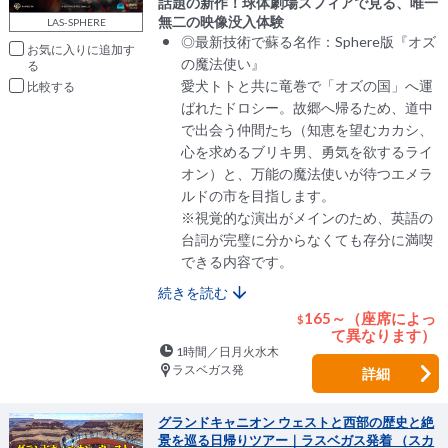
話題の新作！球体劇場スフィアで見る、唯一
無二の映像没入体験
LAS-SPHERE
◎最新技術で蘇る名作：Sphere版『オズ
お気に入りに追加
の魔法使い』
愛犬トトと共に竜巻で「オズの国」へ運
比較
ばれたドロシー。故郷へ帰るため、道中
で出会う仲間たち（知恵を望むカカシ、
心を求めるブリキ男、勇気を欲するライ
オン）と、万能の魔法使いが待つエメラ
ルドの市を目指します。
※視覚的な演出がメインのため、英語の
台詞が完璧に分からなくても存分に満喫
できる内容です。
続きを読む
165～（座席によっ
$
て異なります）
1時間／日月火水木
ラスベガス発
詳細
グランドキャニオン ウェストと西部の歴史と絶
景を巡る日帰りツアー｜ラスベガス発着 （スカ