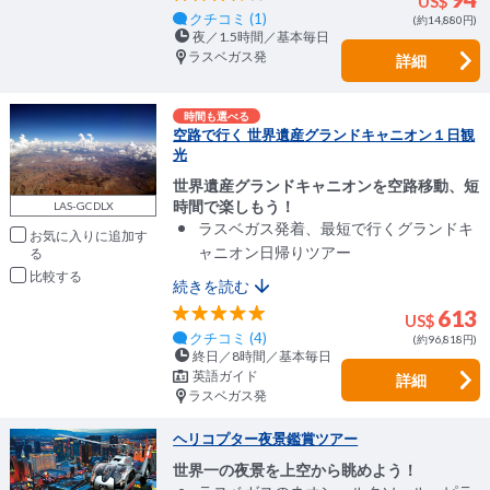
US$
クチコミ (1)
(約14,880円)
夜／1.5時間／基本毎日
ラスベガス発
詳細
時間も選べる
空路で行く 世界遺産グランドキャニオン１日観
光
世界遺産グランドキャニオンを空路移動、短
時間で楽しもう！
LAS-GCDLX
ラスベガス発着、最短で行くグランドキ
お気に入りに追加
ャニオン日帰りツアー
比較
続きを読む
613
US$
クチコミ (4)
(約96,818円)
終日／8時間／基本毎日
英語ガイド
詳細
ラスベガス発
ヘリコプター夜景鑑賞ツアー
世界一の夜景を上空から眺めよう！