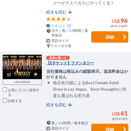
ャーがラスベガスにやってくる！
続きを読む
96
US$
クチコミ (1)
(約15,196円)
夕方～夜／1.5時間／基
本毎日
詳細
英語ガイド
ラスベガス発
座席が選べる
【Eチケット】ファンタジー
当社価格は税込みの総額表示。追加料金はか
かりません
LAS-APFAN
地元有力紙によるBest Female Adult
Show in Las Vegas、Best Showgirlsに何
お気に入りに追加
度も選ばれる実力派
比較
続きを読む
61
US$
(約9,676円)
夜／1.5時間／基本毎日
英語ガイド
詳細