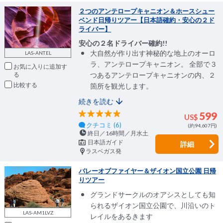
２つのアンテロープキャニオン＆ホースシュー
ベンド日帰りツアー【日本語確約・安心の２ド
ライバー】
安心の２名ドライバー確約!!
大自然が作り出す神秘的な地上のオーロ
LAS-ANTEL
ラ、アンテロープキャニオン。 全部で３
お気に入りに追加
つあるアンテロープキャニオンの内、２
比較
箇所を観光します。
続きを読む
599
US$
クチコミ (6)
(約94,607円)
終日／16時間／月水土
日本語ガイド
詳細
ラスベガス発
バレーオブファイヤー＆ザイオン国立公園 日帰
りツアー
グランドサークルのオアシスとしても知
られるザイオン国立公園で、川沿いのト
LAS-AM1LVZ
レイルをあるきます