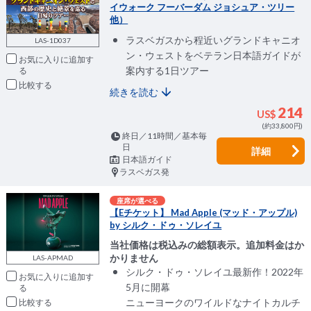
イウォーク フーバーダム ジョシュア・ツリー
他）
ラスベガスから程近いグランドキャニオ
LAS-1D037
ン・ウェストをベテラン日本語ガイドが
お気に入りに追加
案内する1日ツアー
比較
続きを読む
214
US$
(約33,800円)
終日／11時間／基本毎
日
詳細
日本語ガイド
ラスベガス発
座席が選べる
【Eチケット】 Mad Apple (マッド・アップル)
by シルク・ドゥ・ソレイユ
当社価格は税込みの総額表示。追加料金はか
かりません
LAS-APMAD
シルク・ドゥ・ソレイユ最新作！2022年
お気に入りに追加
5月に開幕
ニューヨークのワイルドなナイトカルチ
比較