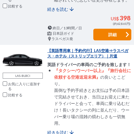
比較
続きを読む
398
US$
(約62,861円)
終日／13時間／日
日本語ガイド
詳細
ラスベガス発
【英語専用車｜予約代行】LAS空港⇒ラスベガ
ス・ホテル（ストリップエリア）｜片道
英語ドライバーの車両のご予約を致します！
『タクシー/ウーバー以上』『旅行会社に
LAS-BLBCI
依頼する空港送迎未満』
の良いとこど
り。
お気に入りに追加
面倒な予約手続きとお支払は予め日本語
比較
で完結させておき、当日はお迎えに来た
ドライバーと会って、車両に乗り込むだ
け！長いタクシーの列に並んだり、ウー
バー乗り場の混雑の煩わしさも一切無
用。
続きを読む