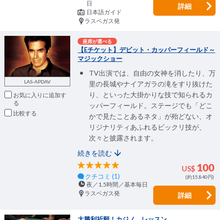
日
詳細
日本語ガイド
ラスベガス発
座席が選べる
【Eチケット】デビット・カッパーフィールド～
マジックショー
TV出演では、自由の女神を消したり、万
LAS-APDAV
里の長城やナイアガラの滝をすり抜けた
り、といった大掛かりな技で知られるカ
お気に入りに追加
ッパーフィールド。ステージでも「どこ
比較
かで見たことあるネタ」が殆どない、オ
リジナリティあふれるビックリ技が、
次々と披露されます。
続きを読む
100
US$
クチコミ (1)
(約15,840円)
夜／1.5時間／基本毎日
ラスベガス発
詳細
大勝利祈願！カジノ レッスン