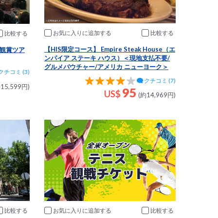
お気に入りに追加
比較
比較
【HIS限定コース】 Empire Steak House（エ
観賞ツア
ンパイア ステーキ ハウス）＜現地支払不要/
グルメバウチャー/アメリカ ニューヨーク＞
クチコミ (3)
クチコミ (7)
15,599円)
95
US$
(約14,969円)
お気に入りに追加
比較
比較