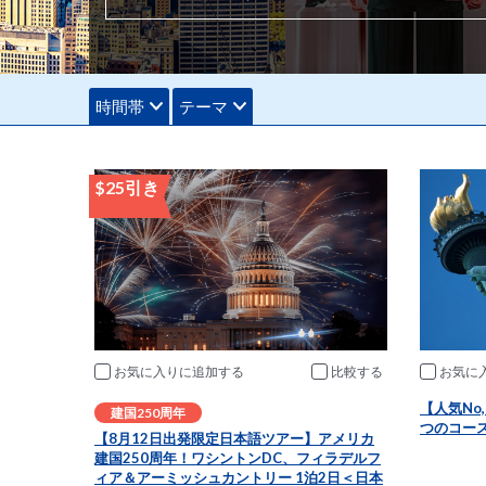
時間帯
テーマ
$25引き
お気に入りに追加
比較
お気に
【人気No
建国250周年
つのコー
【8月12日出発限定日本語ツアー】アメリカ
建国250周年！ワシントンDC、フィラデルフ
ィア＆アーミッシュカントリー 1泊2日＜日本