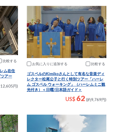
比較
お気に入りに追加
比較
レム在住
ゴスペルのKimikoさんとして有名な音楽ディ
グツアー
レクター松尾公子と行く特別ツアー「ハーレ
ム ゴスペル ウォーキング」（ハーレムミニ観
12,605円)
光付き）＜日曜/日本語ガイド＞
62
US$
(約9,769円)