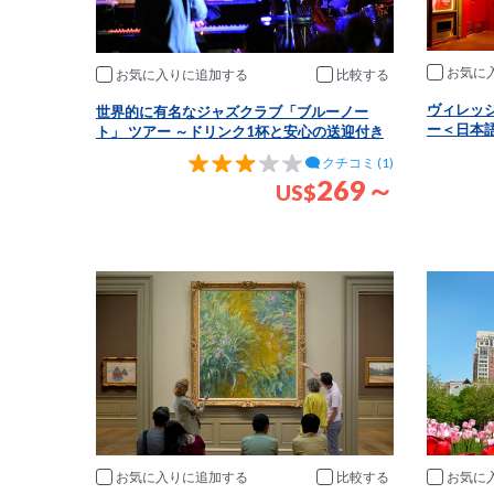
お気に
お気に入りに追加
比較
ヴィレッ
世界的に有名なジャズクラブ「ブルーノー
ー＜日本
ト」 ツアー ～ドリンク1杯と安心の送迎付き
クチコミ (1)
269～
US
$
お気に入りに追加
比較
お気に