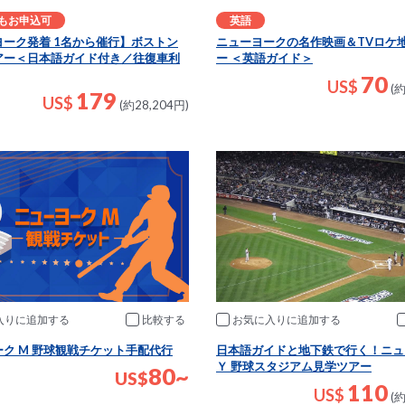
もお申込可
英語
ヨーク発着 1名から催行】ボストン
ニューヨークの名作映画＆TVロケ
アー＜日本語ガイド付き／往復車利
ー ＜英語ガイド＞
70
US$
(約
179
US$
(約28,204円)
入りに追加
比較
お気に入りに追加
ク M 野球観戦チケット手配代行
日本語ガイドと地下鉄で行く！ニュ
Ｙ 野球スタジアム見学ツアー
80~
US
$
110
US$
(約