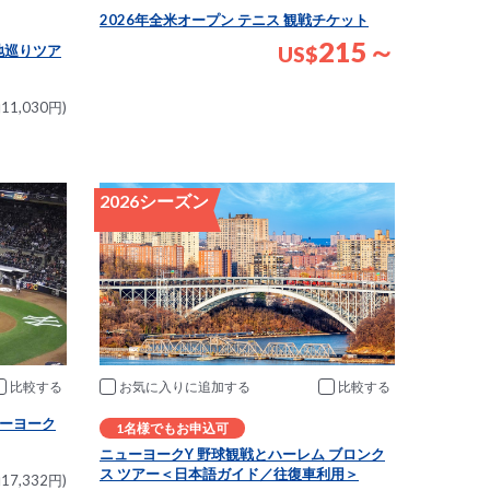
2026年全米オープン テニス 観戦チケット
215～
US
$
地巡りツア
11,030円)
2026シーズン
お気に入りに追加
比較
比較
ーヨーク
1名様でもお申込可
ニューヨークY 野球観戦とハーレム ブロンク
ス ツアー＜日本語ガイド／往復車利用＞
17,332円)