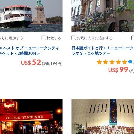
入りに追加
比較
お気に入りに追加
 Line ベスト オブ ニューヨークシティ
日本語ガイドと行く！ニューヨーク
チケット＜2時間30分＞
ラマＳ・ロケ地ツアー
52
US$
(約8,194円)
99
US$
(約