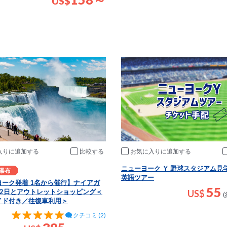
US
$
入りに追加
比較
お気に入りに追加
ニューヨーク Ｙ 野球スタジアム見
瀑布
英語ツアー
ヨーク発着 1名から催行】ナイアガ
55
泊2日とアウトレットショッピング＜
US$
(
イド付き／往復車利用＞
クチコミ (2)