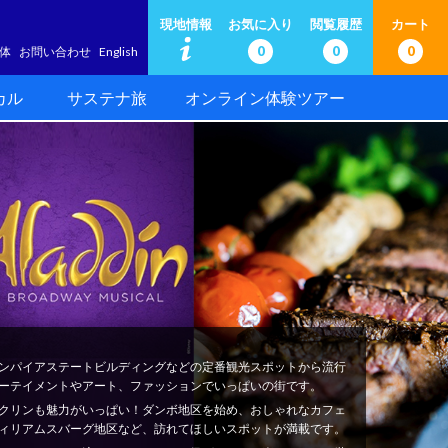
現地情報
お気に入り
閲覧履歴
カート
0
0
0
体
お問い合わせ
English
カル
サステナ旅
オンライン体験ツアー
ンパイアステートビルディングなどの定番観光スポットから流行
ーテイメントやアート、ファッションでいっぱいの街です。
クリンも魅力がいっぱい！ダンボ地区を始め、おしゃれなカフェ
ィリアムスバーグ地区など、訪れてほしいスポットが満載です。