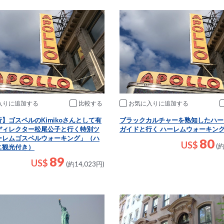
入りに追加
比較
お気に入りに追加
】ゴスペルのKimikoさんとして有
ブラックカルチャーを熟知したハー
ディレクター松尾公子と行く特別ツ
ガイドと行く ハーレムウォーキン
ーレムゴスペルウォーキング」（ハ
80
US$
(約
ニ観光付き）
89
US$
(約14,023円)