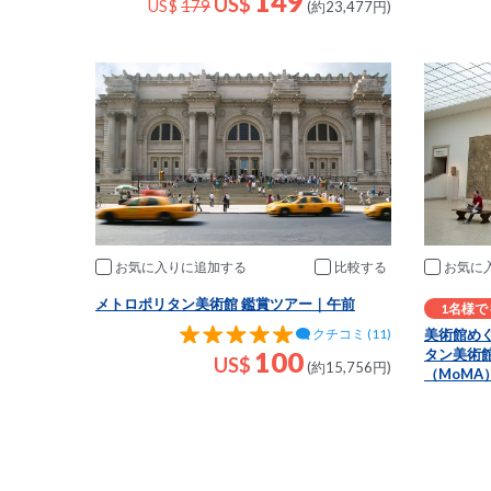
149
US$
US$
179
(約23,477円)
お気に入りに追加
比較
お気に
メトロポリタン美術館 鑑賞ツアー｜午前
1名様で
美術館め
クチコミ (11)
100
タン美術
US$
(約15,756円)
（MoMA