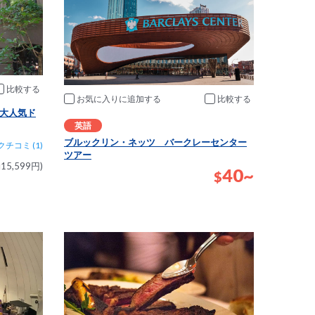
比較
お気に入りに追加
比較
大人気ド
英語
ブルックリン・ネッツ バークレーセンター
クチコミ (1)
ツアー
15,599円)
40~
$