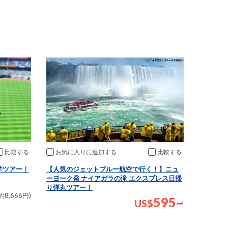
比較
お気に入りに追加
比較
学ツアー｜
【人気のジェットブルー航空で行く！】ニュ
ーヨーク発 ナイアガラの滝 エクスプレス日帰
り弾丸ツアー！
約8,666円)
595~
US
$