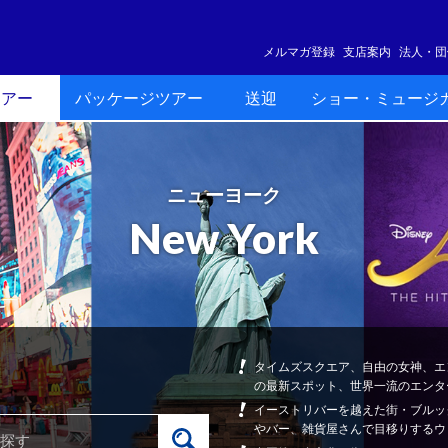
メルマガ登録
支店案内
法人・団
ツアー
パッケージツアー
送迎
ショー・ミュージ
ニューヨーク
New York
タイムズスクエア、自由の女神、エ
の最新スポット、世界一流のエンタ
イーストリバーを越えた街・ブルッ
やバー、雑貨屋さんで目移りするウ