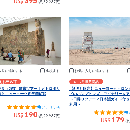
395
US$
(約62,237円)
入りに追加
比較
お気に入りに追加
もお申込可
6～9月限定商品
ぐり（2館）鑑賞ツアー｜メトロポリ
【6-9月限定】ニューヨーク・ロン
館とニューヨーク近代美術館
ドのハンプトンズ、ワイナリー＆ア
）
ト日帰りツアー＜日本語ガイド付き
利用＞
クチコミ (4)
190
US$
(約29,937円)
179
US$
(約