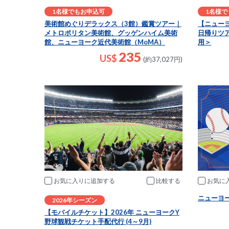
1名様でもお申込可
1名様で
美術館めぐりデラックス（3館）鑑賞ツアー｜
【ニュー
メトロポリタン美術館、グッゲンハイム美術
日帰りツ
館、ニューヨーク近代美術館（MoMA）
用＞
235
US$
(約37,027円)
お気に入りに追加
比較
お気に
ニューヨー
2026年シーズン
【モバイルチケット】2026年 ニューヨークY
野球観戦チケット手配代行 (4～9月)