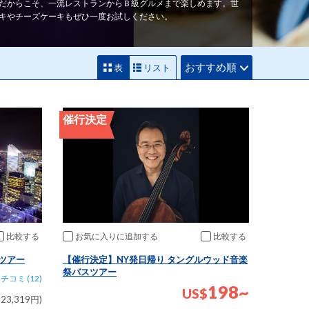
だからこそ、一流レストランからＢ級グルメまで楽しめます。世
ーキやチーズケーキもぜひ一度お試しください。
おすすめ順
表
リスト
催行決定
比較
お気に入りに追加
比較
景ツアー
【催行決定】NY発日帰り タングルウッド音楽
祭バスツアー
チコミ (12)
198~
US
$
23,319円)