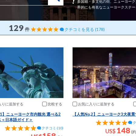
多国籍・多文化の街、ニューヨーク
界的にも有名なニューヨークステ
129
件
クチコミを見る (178)
入りに追加
比較
お気に入りに追加
,1】ニューヨーク市内観光 選べる2
【人気No,2】ニューヨーク3大夜
ス＜日本語ガイド＞
ク
148
クチコミ (10)
US$
(約
158～