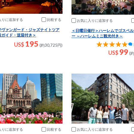
入りに追加
比較
お気に入りに追加
ジヴァンガード・ジャズナイトツア
＜日曜日催行＞ハーレムでゴスペル
語ガイド・送迎付き＞
ー ～ハーレムミニ観光付き～
195
US$
(約30,725円)
99
US$
(約
入りに追加
比較
お気に入りに追加