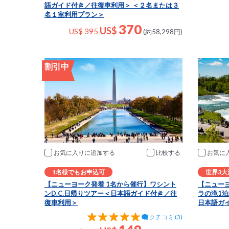
語ガイド付き／往復車利用＞ ＜２名または３
名１室利用プラン＞
370
US$
US$
395
(約58,298円)
割引中
お気に入りに追加
比較
お気に
1名様でもお申込可
世界3大
【ニューヨーク発着 1名から催行】ワシント
【ニュー
ンD.C.日帰りツアー＜日本語ガイド付き／往
ラの滝1
復車利用＞
日本語ガ
クチコミ (3)