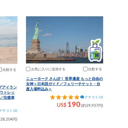
お気に入りに追加
比較
比較
ニューヨーク さんぽ！ 世界遺産 もっと自由の
女神＜日本語ガイド／フェリーチケット・台
グアイラン
座入場料込み＞
ウトレッ
クチコミ (1)
／往復車
190
US$
(約29,937円)
クチコミ (2)
28,204円)