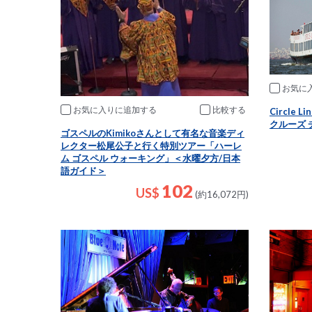
お気に
お気に入りに追加
比較
Circle
クルーズ 
ゴスペルのKimikoさんとして有名な音楽ディ
レクター松尾公子と行く特別ツアー「ハーレ
ム ゴスペル ウォーキング」＜水曜夕方/日本
語ガイド＞
102
US$
(約16,072円)