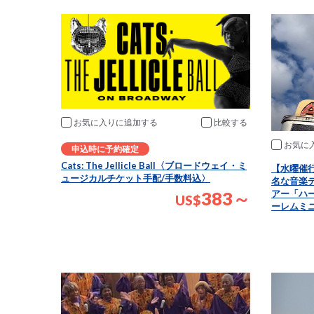
お気に入りに追加
比較
お気に
申込時に予約確定
Cats: The Jellicle Ball〈ブロードウェイ・ミ
【水曜催行
ュージカルチケット手配/手数料込〉
名な音楽
アー「ハ
383～
US
$
ーレムミ